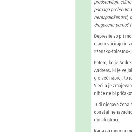
predstavljajo edin
pomaga prebroditi 
nerazpoloženosti, p
dragocena pomoč t
Depresije so pri mo
diagnosticirajo in z
»žensko-žalostno«
Potem, ko je Andrea
Andreas, ki je velj
gre več naprej, to j
Sledilo je zmajeva
nihče ne bi pričak
Tudi njegova žena 
obnašal nenavadno. 
njo ali otroci.
Karla ob njem ni mo