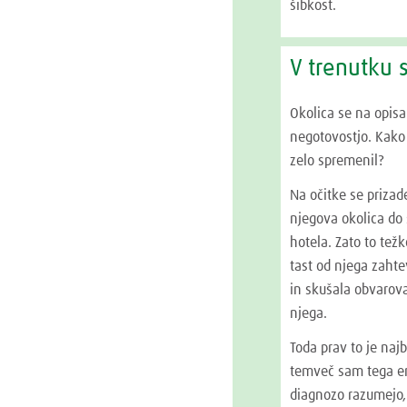
šibkost.
V trenutku 
Okolica se na opis
negotovostjo. Kako s
zelo spremenil?
Na očitke se prizad
njegova okolica do 
hotela. Zato to te
tast od njega zahte
in skušala obvarova
njega.
Toda prav to je naj
temveč sam tega eno
diagnozo razumejo,