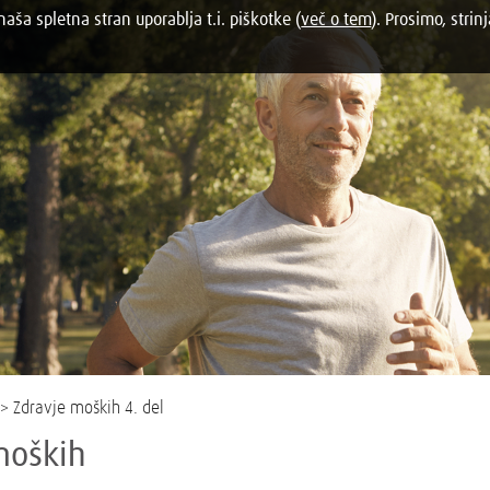
aša spletna stran uporablja t.i. piškotke (
več o tem
). Prosimo, strinj
> Zdravje moških 4. del
moških