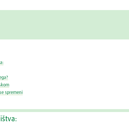
a:
tega?
iskom
vse spremeni
ištva: