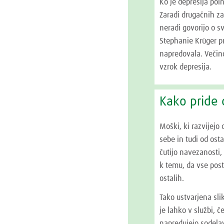
Ko je depresija pol
Zaradi drugačnih za
neradi govorijo o s
Stephanie Krüger pr
napredovala. Večino
vzrok depresija.
Kako pride 
Moški, ki razvijejo
sebe in tudi od osta
čutijo navezanosti,
k temu, da vse posto
ostalih.
Tako ustvarjena sl
je lahko v službi, č
napredujejo sodelav