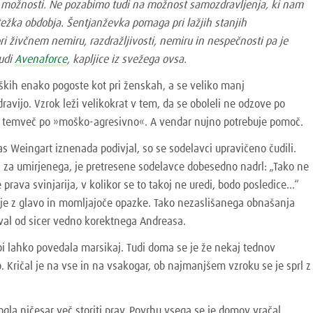
e možnosti. Ne pozabimo tudi na možnost samozdravljenja, ki nam
težka obdobja. Šentjanževka pomaga pri lažjih stanjih
ri živčnem nemiru, razdražljivosti, nemiru in nespečnosti pa je
udi
Avenaforce
, kapljice iz svežega ovsa.
ških enako pogoste kot pri ženskah, a se veliko manj
dravijo. Vzrok leži velikokrat v tem, da se oboleli ne odzove po
, temveč po »moško-agresivno«. A vendar nujno potrebuje pomoč.
s Weingart iznenada podivjal, so se sodelavci upravičeno čudili.
al za umirjenega, je pretresene sodelavce dobesedno nadrl: „Tako ne
e prava svinjarija, v kolikor se to takoj ne uredi, bodo posledice...“
nje z glavo in momljajoče opazke. Tako nezaslišanega obnašanja
oval od sicer vedno korektnega Andreasa.
bi lahko povedala marsikaj. Tudi doma se je že nekaj tednov
Kričal je na vse in na vsakogar, ob najmanjšem vzroku se je sprl z
gla ničesar več storiti prav. Povrhu vsega se je domov vračal