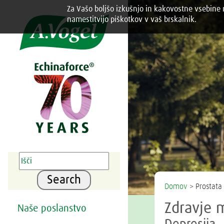
Za Vašo boljšo izkušnjo in kakovostne vsebine n
Share this selection

namestitvijo piškotkov v vaš brskalnik.
Search
Domov
> Prostata 
Zdravje 
Naše poslanstvo