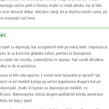
poznega večera potil v fitnesu. Kadar so imeli obiske, kar je bilo
e sicer obnašal dokaj običajno, takoj, ko je družina ostala sama, pa
ično znašanje nad ženo.
pec
trpel za depresijo, kar so ugotovili šele po nekaj letih. Depresija je
en, ki se kaže kot globoka žalost, potrtost in brezupnost.
 najde več veselja, zadovoljstva in upanja. Trpi zaradi občutkov
edna in da ni privlačna.
reasu ni bilo zelo opazno. Z vsemi temi težavami je opravil »po
lezni se pri moških kažejo po večini popolnoma drugače kot pri
rokovnjaki. Znaki, ki kažejo na depresijo pri moških, so
ruhi jeze, dlakocepstvo, težnja drugim podtakniti krivdo, povečano
ohola ter beg v šport.