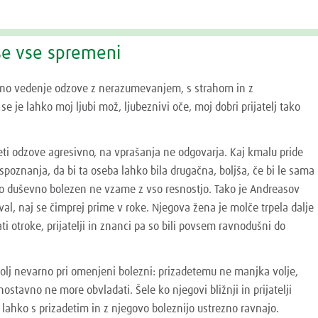
se vse spremeni
ano vedenje odzove z nerazumevanjem, s strahom in z
e je lahko moj ljubi mož, ljubeznivi oče, moj dobri prijatelj tako
eti odzove agresivno, na vprašanja ne odgovarja. Kaj kmalu pride
spoznanja, da bi ta oseba lahko bila drugačna, boljša, če bi le sama
žko duševno bolezen ne vzame z vso resnostjo. Tako je Andreasov
val, naj se čimprej prime v roke. Njegova žena je molče trpela dalje
ti otroke, prijatelji in znanci pa so bili povsem ravnodušni do
bolj nevarno pri omenjeni bolezni: prizadetemu ne manjka volje,
stavno ne more obvladati. Šele ko njegovi bližnji in prijatelji
 lahko s prizadetim in z njegovo boleznijo ustrezno ravnajo.