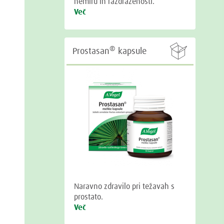
nemiru in razdraženosti.
Več

®
Prostasan
kapsule
Naravno zdravilo pri težavah s
prostato.
Več