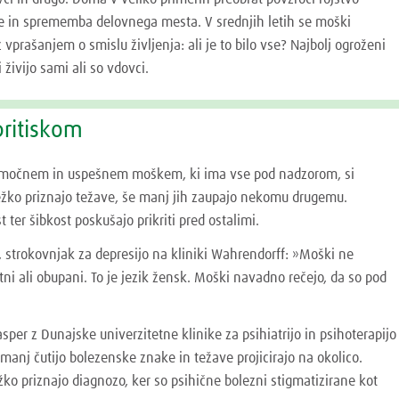
e in sprememba delovnega mesta. V srednjih letih se moški
 vprašanjem o smislu življenja: ali je to bilo vse? Najbolj ogroženi
i živijo sami ali so vdovci.
ritiskom
o močnem in uspešnem moškem, ki ima vse pod nadzorom, si
ežko priznajo težave, še manj jih zaupajo nekomu drugemu.
t ter šibkost poskušajo prikriti pred ostalimi.
, strokovnjak za depresijo na kliniki Wahrendorff: »Moški ne
tni ali obupani. To je jezik žensk. Moški navadno rečejo, da so pod
Kasper z Dunajske univerzitetne klinike za psihiatrijo in psihoterapijo
manj čutijo bolezenske znake in težave projicirajo na okolico.
o priznajo diagnozo, ker so psihične bolezni stigmatizirane kot