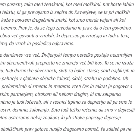
ikem porastu, tako med ženskami, kot med moškimi. Kot boste lahko
 tekstu, ki ga prevajamo iz zapisa dr. Rawerjeve, se ta pri moških
 kaže s povsem drugačnimi znaki, kot smo morda vajeni ali kot
i beremo. Prav je, da se tega zavedamo in prav, da o tem govorimo.
ebno več govoriti o vzrokih, ki depresijo povzročajo in tudi o tem,
imo, da vzrok in posledico odpravimo.
 te dandanes vse več. Življenjski tempo neredko postaja neusmiljen
im obremenitvah preprosto ne zmorejo več biti kos. To se ne izraža
u, tudi družinske obveznosti, skrb za bolne starše, smrt najbližjih in
pahnejo v globoke občutke žalosti, skrbi, strahu in podobno. Ob
h prelomnicah si smemo in moramo vzeti čas in takrat je pogovor s
enjskim partnerjem, otrokom ali nekom drugim, ki mu zaupamo,
no je tudi ločevati, ali v resnici trpimo za depresijo ali pa smo le
ustvi, denimo, žalovanja. Zato tudi težko rečemo, da smo v depresiji
utno ustrezamo nekaj znakom, ki jih stroka pripisuje depresiji.
h okoliščinah prav gotovo nudijo dragoceno pomoč, še zdaleč pa ne