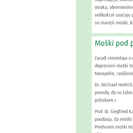
otroka, obremenitv
velikokrat soočajo z
so starejši moški, k
Moški pod p
Zaradi stereotipa 
depresivni moški t
Neuspehe, ranljivos
Dr. Michael Hettich
povedo, da so žalos
pritiskom.«
Prof. dr. Siegfried 
poudarja, da moški 
Predvsem moški težk