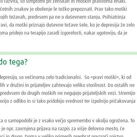
no razvita, so simptomi pri ženskah in moških praviloma enaki.
četnih znakov je obolenje le težko prepoznati. Prav tako moški
vojih težavah, predvsem pa ne o duševnem stanju. Psihiatrinja
avi, da moški priznajo duševne težave šele, ko je depresija že zelo
ma pridejo na terapijo zaradi izgorelosti, nakar ugotovijo, da je
do tega?
 depresijo, so večinoma zelo tradicionalni. So »pravi moški«, ki od
lih v družini in prijateljev zahtevajo veliko storilnost. Do ostalih ne
 predvsem do drugih moških ne negujejo prijateljskih vezi. Stremijo
rijo z odliko in si tako pridobijo vrednost ter izpolnijo pričakovanja
ika o samopodobi je z vsako večjo spremembo v okolju ogrožena. To
e je npr. zavrnjena prijava na razpis za višje delovno mesto, če
ci in drugo. Doma v veliko primerih preobrat povzroči rojstvo