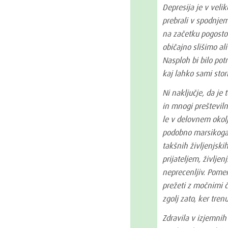
Depresija je v vel
prebrali v spodnjem
na začetku pogosto
običajno slišimo al
Nasploh bi bilo potr
kaj lahko sami stor
Ni naključje, da je
in mnogi prešteviln
le v delovnem okolj
podobno marsikoga 
takšnih življenjski
prijateljem, življ
neprecenljiv. Pomemb
prežeti z močnimi č
zgolj zato, ker tren
Zdravila v izjemni