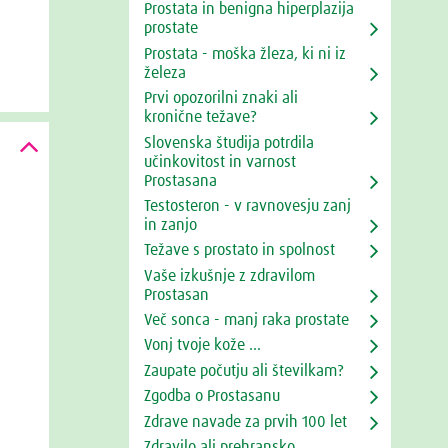
Prostata in benigna hiperplazija
prostate
Prostata - moška žleza, ki ni iz
železa
Prvi opozorilni znaki ali
kronične težave?
Slovenska študija potrdila
učinkovitost in varnost
Prostasana
Testosteron - v ravnovesju zanj
in zanjo
Težave s prostato in spolnost
Vaše izkušnje z zdravilom
Prostasan
Več sonca - manj raka prostate
Vonj tvoje kože ...
Zaupate počutju ali številkam?
Zgodba o Prostasanu
Zdrave navade za prvih 100 let
Zdravilo ali prehransko