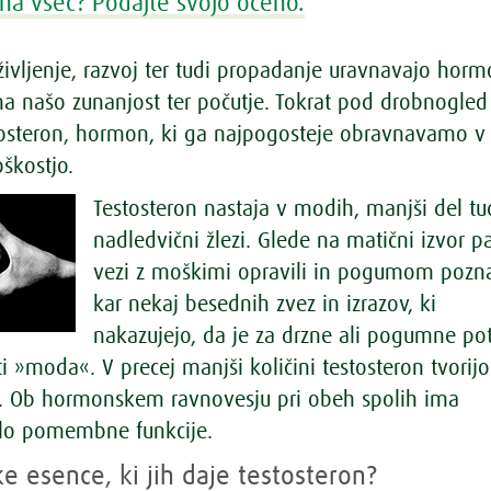
na všeč? Podajte svojo oceno.
življenje, razvoj ter tudi propadanje uravnavajo horm
 na našo zunanjost ter počutje. Tokrat pod drobnogled
osteron, hormon, ki ga najpogosteje obravnavamo v
škostjo.
Testosteron nastaja v modih, manjši del tu
nadledvični žlezi. Glede na matični izvor p
vezi z moškimi opravili in pogumom poz
kar nekaj besednih zvez in izrazov, ki
nakazujejo, da je za drzne ali pogumne po
 »moda«. V precej manjši količini testosteron tvorijo
ki. Ob hormonskem ravnovesju pri obeh spolih ima
elo pomembne funkcije.
e esence, ki jih daje testosteron?