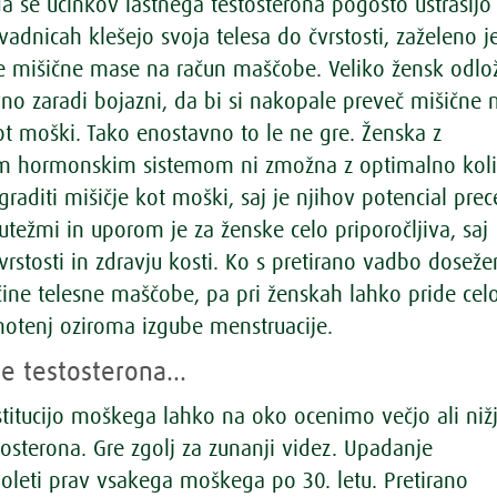
da se učinkov lastnega testosterona pogosto ustrašijo
vadnicah klešejo svoja telesa do čvrstosti, zaželeno j
e mišične mase na račun maščobe. Veliko žensk odlo
avno zaradi bojazni, da bi si nakopale preveč mišične
ot moški. Tako enostavno to le ne gre. Ženska z
m hormonskim sistemom ni zmožna z optimalno koli
graditi mišičje kot moški, saj je njihov potencial prec
 utežmi in uporom je za ženske celo priporočljiva, saj
vrstosti in zdravju kosti. Ko s pretirano vadbo dosež
čine telesne maščobe, pa pri ženskah lahko pride cel
tenj oziroma izgube menstruacije.
e testosterona…
titucijo moškega lahko na oko ocenimo večjo ali niž
tosterona. Gre zgolj za zunanji videz. Upadanje
doleti prav vsakega moškega po 30. letu. Pretirano