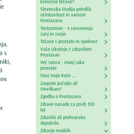
kronične težave?
je
Slovenska študija potrdila
učinkovitost in varnost
Prostasana
.
Testosteron - v ravnovesju
zanj in zanjo
Težave s prostato in spolnost
nja.
Vaše izkušnje z zdravilom
a s
Prostasan
iki,
Več sonca - manj raka
prostate
i
Vonj tvoje kože ...
ov.
Zaupate počutju ali
številkam?
Zgodba o Prostasanu
Zdrave navade za prvih 100
ec
let
Zdravilo ali prehransko
dopolnilo
Zdravje moških