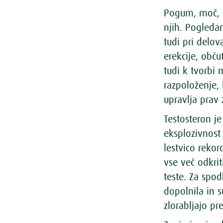
Pogum, moč, e
njih. Pogled
tudi pri delo
erekcije, obč
tudi k tvorbi 
razpoloženje, 
upravlja prav
Testosteron je
eksplozivnost
lestvico rekor
vse več odkrit
teste. Za spo
dopolnila in s
zlorabljajo p