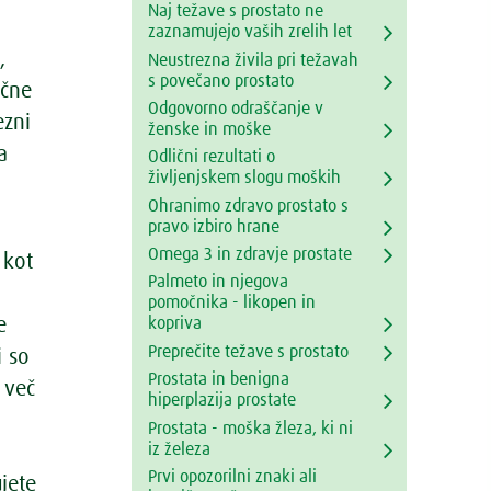
Naj težave s prostato ne
zaznamujejo vaših zrelih let
,
Neustrezna živila pri težavah
s povečano prostato
ične
Odgovorno odraščanje v
ezni
ženske in moške
a
Odlični rezultati o
življenjskem slogu moških
Ohranimo zdravo prostato s
pravo izbiro hrane
Omega 3 in zdravje prostate
 kot
Palmeto in njegova
pomočnika - likopen in
e
kopriva
Preprečite težave s prostato
i so
Prostata in benigna
 več
hiperplazija prostate
Prostata - moška žleza, ki ni
iz železa
Prvi opozorilni znaki ali
jete