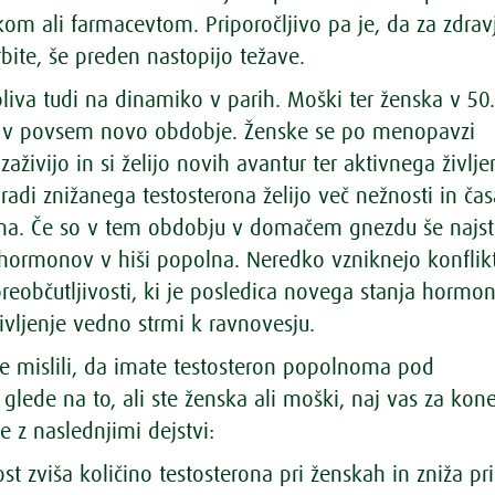
kom ali farmacevtom. Priporočljivo pa je, da za zdrav
bite, še preden nastopijo težave.
liva tudi na dinamiko v parih. Moški ter ženska v 50
ta v povsem novo obdobje. Ženske se po menopavzi
zaživijo in si želijo novih avantur ter aktivnega življe
radi znižanega testosterona želijo več nežnosti in čas
a. Če so v tem obdobju v domačem gnezdu še najstn
hormonov v hiši popolna. Neredko vzniknejo konflikt
reobčutljivosti, ki je posledica novega stanja hormon
življenje vedno strmi k ravnovesju.
e mislili, da imate testosteron popolnoma pod
glede na to, ali ste ženska ali moški, naj vas za kon
 z naslednjimi dejstvi:
ost zviša količino testosterona pri ženskah in zniža pri