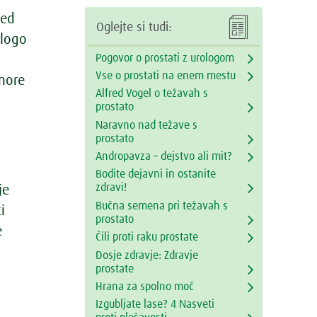
med

Oglejte si tudi:
vlogo
Pogovor o prostati z urologom
Vse o prostati na enem mestu
omore
Alfred Vogel o težavah s
prostato
Naravno nad težave s
prostato
Andropavza – dejstvo ali mit?
Bodite dejavni in ostanite
zdravi!
je
Bučna semena pri težavah s
i
prostato
e
Čili proti raku prostate
Dosje zdravje: Zdravje
prostate
Hrana za spolno moč
Izgubljate lase? 4 Nasveti