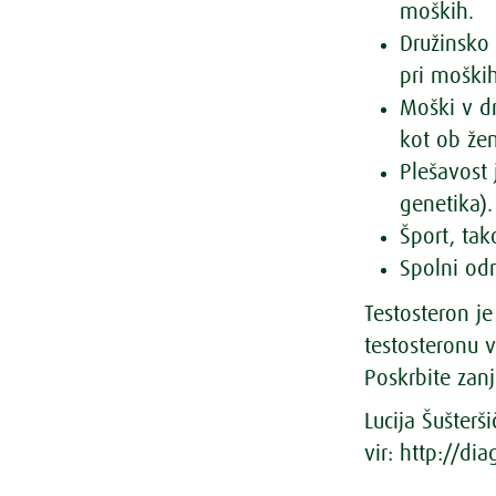
moških.
Družinsko 
pri moških
Moški v dr
kot ob žen
Plešavost 
genetika).
Šport, tak
Spolni od
Testosteron je
testosteronu 
Poskrbite zan
Lucija Šušterši
vir: http://di