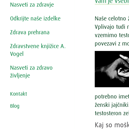
Vam je vsebi
Nasveti za zdravje
Odkrijte naše izdelke
Naše celotno 
Vplivajo tudi
Zdrava prehrana
vzemimo test
povezavi z mo
Zdravstvene knjižice A.
Vogel
Nasveti za zdravo
življenje
Kontakt
potrebno imeti
ženski jajčni
Blog
testosteron z
Kaj so mošk