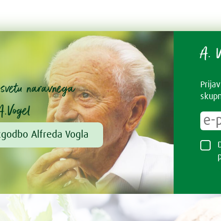
A. V
v svetu naravnega
Prija
skupn
A.Vogel
zgodbo Alfreda Vogla