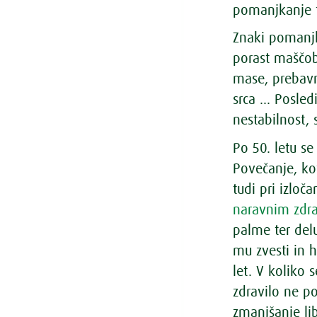
pomanjkanje t
Znaki pomanjk
porast maščob
mase, prebavn
srca … Posledi
nestabilnost,
Po 50. letu s
Povečanje, ko
tudi pri izloč
naravnim zdr
palme ter delu
mu zvesti in h
let. V koliko
zdravilo ne po
zmanjšanje lib