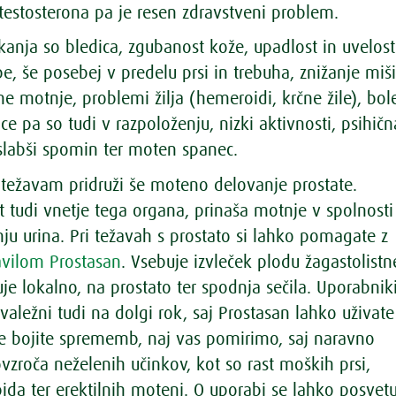
estosterona pa je resen zdravstveni problem.
anja so bledica, zgubanost kože, upadlost in uvelost
e, še posebej v predelu prsi in trebuha, znižanje miš
e motnje, problemi žilja (hemeroidi, krčne žile), bol
ce pa so tudi v razpoloženju, nizki aktivnosti, psihičn
 slabši spomin ter moten spanec.
e težavam pridruži še moteno delovanje prostate.
t tudi vnetje tega organa, prinaša motnje v spolnosti
anju urina. Pri težavah s prostato si lahko pomagate z
avilom Prostasan
. Vsebuje izvleček plodu žagastolistn
je lokalno, na prostato ter spodnja sečila. Uporabnik
valežni tudi na dolgi rok, saj Prostasan lahko uživate
 se bojite sprememb, naj vas pomirimo, saj naravno
vzroča neželenih učinkov, kot so rast moških prsi,
ida ter erektilnih motenj. O uporabi se lahko posvetu