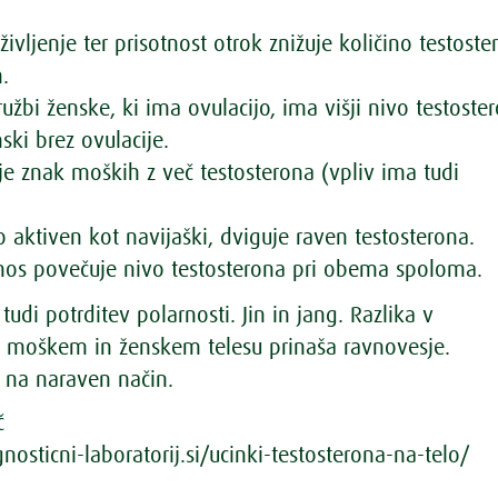
življenje ter prisotnost otrok znižuje količino testoste
.
užbi ženske, ki ima ovulacijo, ima višji nivo testoste
ski brez ovulacije.
je znak moških z več testosterona (vpliv ima tudi
o aktiven kot navijaški, dviguje raven testosterona.
nos povečuje nivo testosterona pri obema spoloma.
 tudi potrditev polarnosti. Jin in jang. Razlika v
v moškem in ženskem telesu prinaša ravnovesje.
j na naraven način.
č
agnosticni-laboratorij.si/ucinki-testosterona-na-telo/