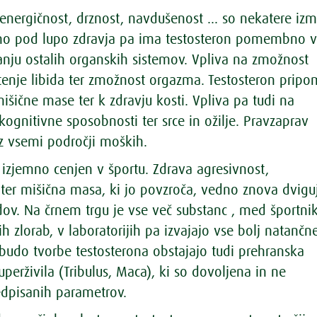
nergičnost, drznost, navdušenost … so nekatere iz
ano pod lupo zdravja pa ima testosteron pomembno 
vanju ostalih organskih sistemov. Vpliva na zmožnost
utenje libida ter zmožnost orgazma. Testosteron prip
mišične mase ter k zdravju kosti. Vpliva pa tudi na
kognitivne sposobnosti ter srce in ožilje. Pravzaprav
 z vsemi področji moških.
 izjemno cenjen v športu. Zdrava agresivnost,
 ter mišična masa, ki jo povzroča, vedno znova dvigu
dov. Na črnem trgu je vse več substanc , med športnik
ih zlorab, v laboratorijih pa izvajajo vse bolj natančn
dbudo tvorbe testosterona obstajajo tudi prehranska
uperživila (Tribulus, Maca), ki so dovoljena in ne
redpisanih parametrov.