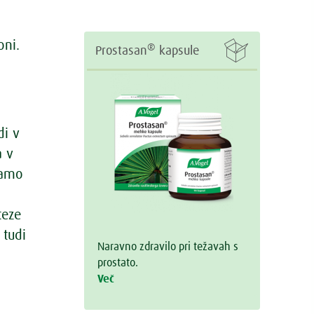
oni.

®
Prostasan
kapsule
di v
a v
namo
teze
 tudi
Naravno zdravilo pri težavah s
prostato.
Več