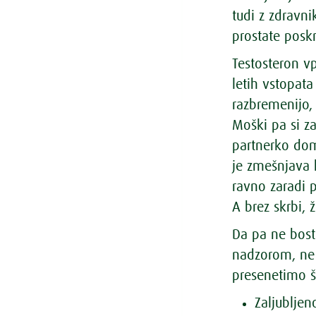
tudi z zdravni
prostate poskr
Testosteron vp
letih vstopa
razbremenijo, 
Moški pa si za
partnerko dom
je zmešnjava 
ravno zaradi p
A brez skrbi, 
Da pa ne bost
nadzorom, ne 
presenetimo še
Zaljubljen