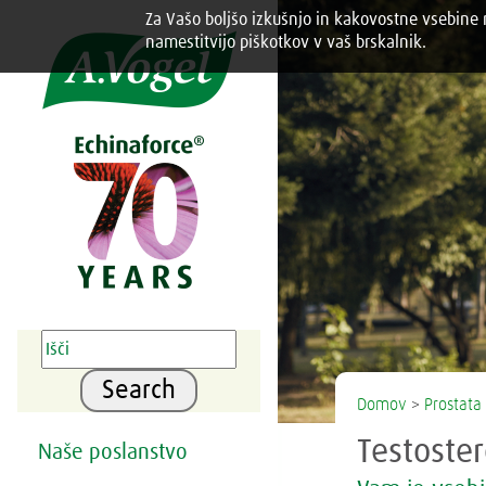
Za Vašo boljšo izkušnjo in kakovostne vsebine n
Share this selection

namestitvijo piškotkov v vaš brskalnik.
Search
Domov
>
Prostata
Testoster
Naše poslanstvo