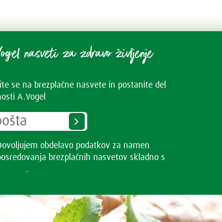
ogel nasveti za zdravo življenje
vite se na brezplačne nasvete in postanite del
osti A.Vogel
Dovoljujem obdelavo podatkov za namen
posredovanja brezplačnih nasvetov skladno s
Pogoji
uporabe
.