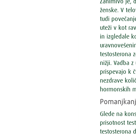
Zanimivo je, 
ženske. V telo
tudi povečanj
uteži v kot r
in izgledale k
uravnovešeni
testosterona z
nižji. Vadba z
prispevajo k č
nezdrave koli
hormonskih mo
Pomanjkanj
Glede na kons
prisotnost tes
testosterona 