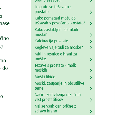
proti plešavosti.
Izognite se težavam s
e
prostato ...
ži
Kako pomagati možu ob
težavah s povečano prostato?
 mase
Kako zaskrbljeni so mladi
moški?
čino
Kalcinacija prostate
ej
Kegleve vaje tudi za moške?
Miti in resnice o hrani za
moške
emo
Težave s prostato - molk
o do
moških
Moški libido
Moški, zaupanje in občutljive
teme
Načini zdravljenja različnih
jo
vrst prostatitisov
Naj se vsak dan prične z
zdravo hrano