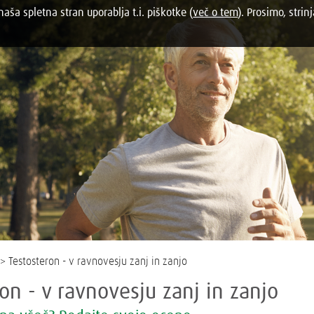
aša spletna stran uporablja t.i. piškotke (
več o tem
). Prosimo, strinj
> Testosteron - v ravnovesju zanj in zanjo
on - v ravnovesju zanj in zanjo