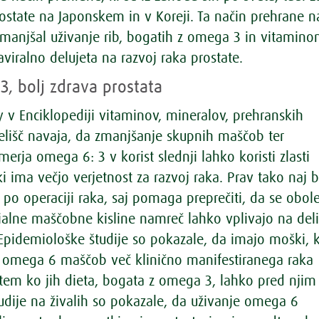
ostate na Japonskem in v Koreji. Ta način prehrane na
anjšal uživanje rib, bogatih z omega 3 in vitamino
viralno delujeta na razvoj raka prostate.
, bolj zdrava prostata
y v Enciklopediji vitaminov, mineralov, prehranskih
elišč navaja, da zmanjšanje skupnih maščob ter
erja omega 6: 3 v korist slednji lahko koristi zlasti
 ki ima večjo verjetnost za razvoj raka. Prav tako naj b
 po operaciji raka, saj pomaga preprečiti, da se obol
ialne maščobne kisline namreč lahko vplivajo na del
 Epidemiološke študije so pokazale, da imajo moški, k
o omega 6 maščob več klinično manifestiranega raka
tem ko jih dieta, bogata z omega 3, lahko pred njim
tudije na živalih so pokazale, da uživanje omega 6