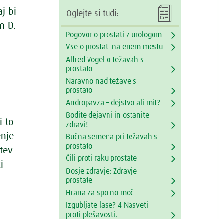

j bi
Oglejte si tudi:
m D.
Pogovor o prostati z urologom
Vse o prostati na enem mestu
Alfred Vogel o težavah s
prostato
Naravno nad težave s
prostato
Andropavza – dejstvo ali mit?
Bodite dejavni in ostanite
i to
zdravi!
enje
Bučna semena pri težavah s
prostato
itev
Čili proti raku prostate
i
Dosje zdravje: Zdravje
prostate
Hrana za spolno moč
Izgubljate lase? 4 Nasveti
proti plešavosti.