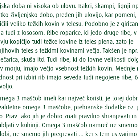
njska doba ni visoka ob ulovu. Rakci, škampi, lignji np
tko življenjsko dobo, preden jih ulovijo, kar pomeni,
čili veliko težkih kovin v telesu. Podobno je z girica
 tudi z lososom. Ribe roparice, ki jedo druge ribe, v
u kopičijo tudi težke kovine iz teles plena, zato je
ihovih teles s težkimi kovinami večja. Takšen je npr
čarica, skuša itd. Tudi ribe, ki do lovne velikosti dol
o v morju, imajo večjo vsebnost težkih kovin. Mednje 
dnost pri izbiri rib imajo seveda tudi negojene ribe, č
voljo.
mega 3 maščob imeli kar največ koristi, je torej dob
 kvalitetne omega 3 maščobe, prehranske dodatke oz. j
jo. Prav tako jih je dobro znati pravilno shranjevati in
abljati v kuhinji. Omega 3 maščob namreč ne smemo
tlobi, ne smemo jih pregrevati ... ker s tem ustvarimo