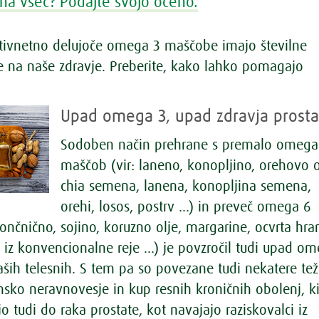
na všeč? Podajte svojo oceno.
otivnetno delujoče omega 3 maščobe imajo številne
ve na naše zdravje. Preberite, kako lahko pomagajo
Upad omega 3, upad zdravja prosta
Sodoben način prehrane s premalo omega
maščob (vir: laneno, konopljino, orehovo o
chia semena, lanena, konopljina semena,
orehi, losos, postrv ...) in preveč omega 6
ončnično, sojino, koruzno olje, margarine, ocvrta hra
 iz konvencionalne reje ...) je povzročil tudi upad o
ših telesnih. S tem pa so povezane tudi nekatere tež
sko neravnovesje in kup resnih kroničnih obolenj, k
jo tudi do raka prostate, kot navajajo raziskovalci iz