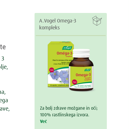

A.Vogel Omega-3
kompleks
te
 3
lje,
na,
mega
Za bolj zdrave možgane in oči;
ave,
100% rastlinskega izvora.
i
Več