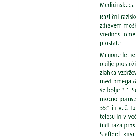
Medicinskega 
Različni razis
zdravem moške
vrednost omeg
prostate.
Milijone let j
obilje prostož
zlahka vzdrže
med omega 6 in
še bolje 3:1.
močno porušen
35:1 in več. T
telesu in v ve
tudi raka pros
Stafford, kriv