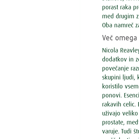
porast raka pr
med drugim zm
Oba namreč za
Več omega 3
Nicola Reavle
dodatkov in z
povečanje razm
skupini ljudi,
koristilo vsem
ponovi. Esenc
rakavih celic.
uživajo velik
prostate, med
varuje. Tudi š