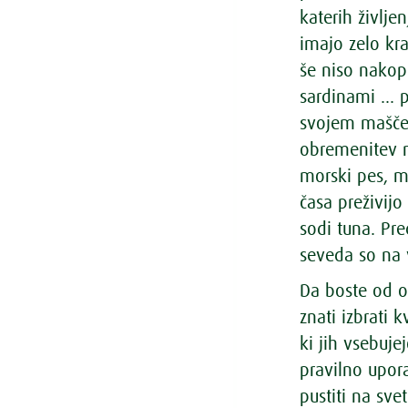
katerih življe
imajo zelo kra
še niso nakopi
sardinami … pa
svojem maščevj
obremenitev nj
morski pes, me
časa preživij
sodi tuna. Pre
seveda so na 
Da boste od o
znati izbrati
ki jih vsebuje
pravilno upor
pustiti na sve