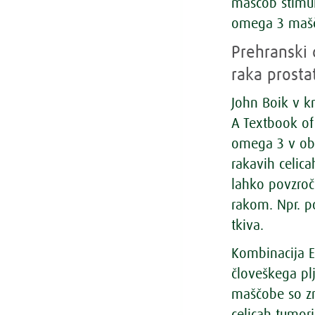
maščob stimul
omega 3 maščo
Prehranski 
raka prosta
John Boik v k
A Textbook of
omega 3 v obl
rakavih celica
lahko povzroč
rakom. Npr. po
tkiva.
Kombinacija E
človeškega pl
maščobe so zm
celicah tumor