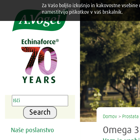
Za Vašo boljšo izkušnjo in kakovostne vsebine n
Share this selection

namestitvijo piškotkov v vaš brskalnik.
Search
Domov
>
Prostata
Omega 3 
Naše poslanstvo