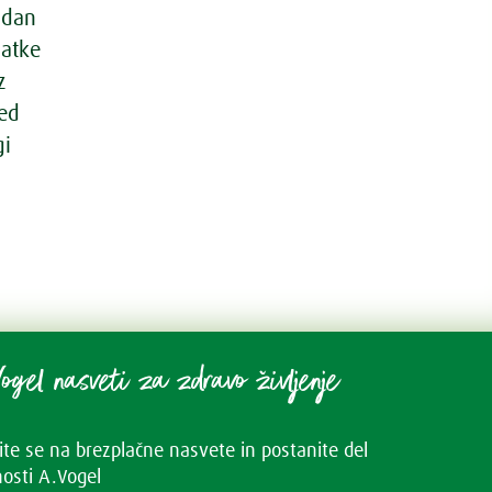
 dan
datke
z
red
gi
ogel nasveti za zdravo življenje
vite se na brezplačne nasvete in postanite del
osti A.Vogel