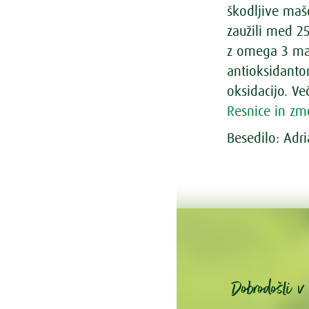
škodljive maš
zaužili med 2
z omega 3 mašč
antioksidanto
oksidacijo. V
Resnice in z
Besedilo: Adr
Dobrodošli 