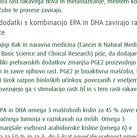
ira rast rakavega tkiva in metastaziranje, medtem k
be te procese zavirajo.
dodatki s kombinacijo EPA in DHA zavirajo ra
te
njigi Rak in naravna medicina (
Cancer & Natural Medi
 Basic Science and Clinical Research
) piše, da dodaja
iki prehranskih dodatkov zmanjša PGE2 proizvodnjo
h in zavre njihovo rast. PGE2 je bioaktivna maščoba, 
i širok razpon bioloških učinkov, povezanih z vnetje
vezujejo ga s stimulacijo rasti žil in s tem rasti raka
PA in DHA omega 3 maščobnih kislin za 45 % zavre r
jučnega tumorja v raziskavah na miših. Omega 3
anjšale vsebnost arahidonske kisline (omega 6) v
ja za 50 % in za 3- do 5-krat povečale vsebnost ome