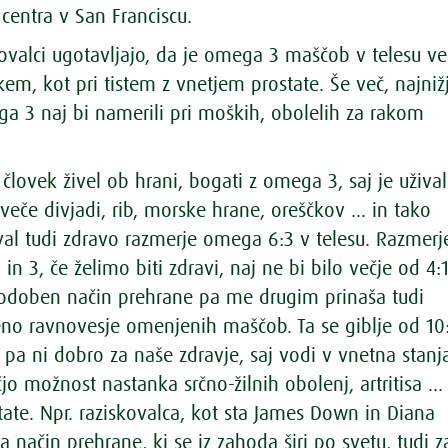
centra v San Franciscu.
kovalci ugotavljajo, da je omega 3 maščob v telesu ve
m, kot pri tistem z vnetjem prostate. Še več, najniž
a 3 naj bi namerili pri moških, obolelih za rakom
e človek živel ob hrani, bogati z omega 3, saj je užival
iveče divjadi, rib, morske hrane, oreščkov ... in tako
val tudi zdravo razmerje omega 6:3 v telesu. Razmerj
 3, če želimo biti zdravi, naj ne bi bilo večje od 4:1
 Sodoben način prehrane pa me drugim prinaša tudi
o ravnovesje omenjenih maščob. Ta se giblje od 10
o pa ni dobro za naše zdravje, saj vodi v vnetna stanj
čjo možnost nastanka srčno-žilnih obolenj, artritisa ...
tate. Npr. raziskovalca, kot sta James Down in Diana
ita način prehrane, ki se iz zahoda širi po svetu, tudi z