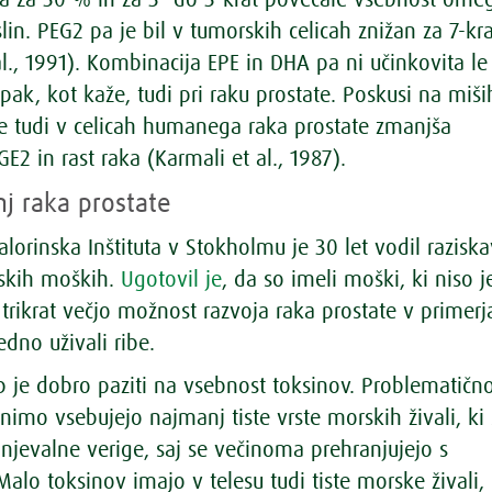
in. PEG2 pa je bil v tumorskih celicah znižan za 7-kra
l., 1991). Kombinacija EPE in DHA pa ni učinkovita le 
pak, kot kaže, tudi pri raku prostate. Poskusi na miši
se tudi v celicah humanega raka prostate zmanjša
E2 in rast raka (Karmali et al., 1987).
nj raka prostate
Kalorinska Inštituta v Stokholmu je 30 let vodil razisk
skih moških.
Ugotovil je
, da so imeli moški, ki niso j
 trikrat večjo možnost razvoja raka prostate v primerj
redno uživali ribe.
ib je dobro paziti na vsebnost toksinov. Problematičn
nimo vsebujejo najmanj tiste vrste morskih živali, ki
anjevalne verige, saj se večinoma prehranjujejo s
alo toksinov imajo v telesu tudi tiste morske živali,