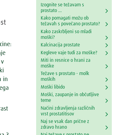
o
Izognite se težavam s
prostato ...
Kako pomagati možu ob
st
težavah s povečano prostato?
Kako zaskrbljeni so mladi
moški?
cine:
Kalcinacija prostate
nje
Kegleve vaje tudi za moške?
Miti in resnice o hrani za
 v
moške
ki
Težave s prostato - molk
m in
moških
Moški libido
vega
Moški, zaupanje in občutljive
teme
Načini zdravljenja različnih
ast
vrst prostatitisov
Naj se vsak dan prične z
zdravo hrano
ga 3
Naj težave s prostato ne