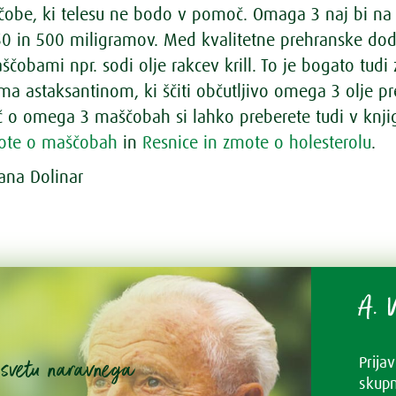
čobe, ki telesu ne bodo v pomoč. Omaga 3 naj bi na
50 in 500 miligramov. Med kvalitetne prehranske do
obami npr. sodi olje rakcev krill. To je bogato tudi 
ma astaksantinom, ki ščiti občutljivo omega 3 olje p
eč o omega 3 maščobah si lahko preberete tudi v knji
mote o maščobah
in
Resnice in zmote o holesterolu
.
iana Dolinar
A. V
v svetu naravnega
Prija
skupn