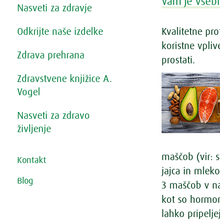
Vam je vsebi
Nasveti za zdravje
Odkrijte naše izdelke
Kvalitetne pr
koristne vpli
Zdrava prehrana
prostati.
Zdravstvene knjižice A.
Vogel
Nasveti za zdravo
življenje
maščob (vir: s
Kontakt
jajca in mleko
Blog
3 maščob v na
kot so hormon
lahko pripelje