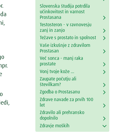
r.
Slovenska študija potrdila
učinkovitost in varnost
 da
Prostasana
mi,
Testosteron - v ravnovesju
zanj in zanjo
Težave s prostato in spolnost
Vaše izkušnje z zdravilom
.
Prostasan
go
Več sonca - manj raka
prostate
npr.
Vonj tvoje kože ...
e
Zaupate počutju ali
številkam?
Zgodba o Prostasanu
ro
Zdrave navade za prvih 100
edi,
let
Zdravilo ali prehransko
dopolnilo
Zdravje moških