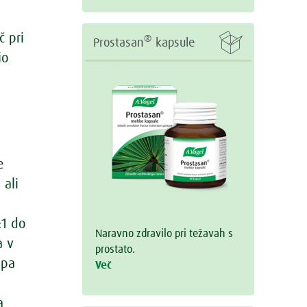

č pri
®
Prostasan
kapsule
jo
e
 ali
:1 do
Naravno zdravilo pri težavah s
a v
prostato.
 pa
Več
a