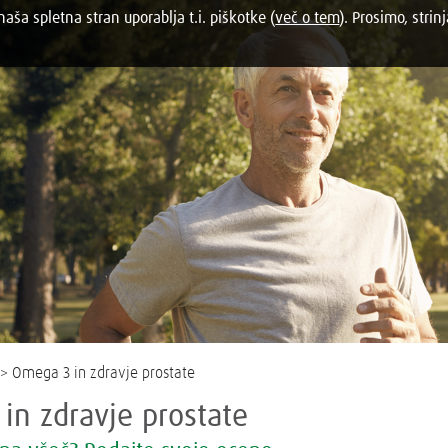
aša spletna stran uporablja t.i. piškotke (
več o tem
). Prosimo, strinj
> Omega 3 in zdravje prostate
in zdravje prostate