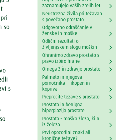
zaznamujejo vaših zrelih let
t
Neustrezna živila pri težavah
pri
s povečano prostato
h so
Odgovorno odraščanje v
ženske in moške
Odlični rezultati o
življenjskem slogu moških
Ohranimo zdravo prostato s
pravo izbiro hrane
Omega 3 in zdravje prostate
avo
Palmeto in njegova
edli
pomočnika - likopen in
avi s
kopriva
Preprečite težave s prostato
Prostata in benigna
o
hiperplazija prostate
 so
Prostata - moška žleza, ki ni
iz železa
Prvi opozorilni znaki ali
kronične težave?