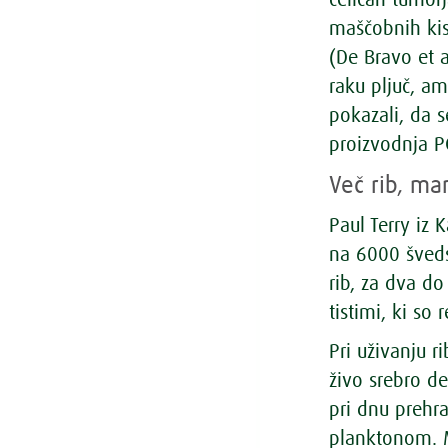
maščobnih kisl
(De Bravo et a
raku pljuč, am
pokazali, da 
proizvodnja PG
Več rib, ma
Paul Terry iz 
na 6000 šved
rib, za dva do
tistimi, ki so 
Pri uživanju r
živo srebro de
pri dnu prehr
planktonom. M