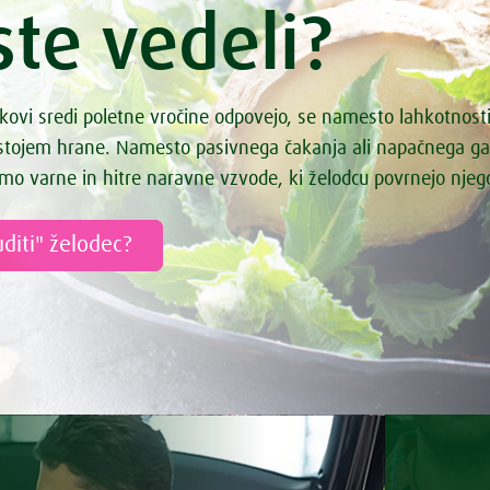
ste vedeli?
kovi sredi poletne vročine odpovejo, se namesto lahkotnost
astojem hrane. Namesto pasivnega čakanja ali napačnega g
mo varne in hitre naravne vzvode, ki želodcu povrnejo nje
diti" želodec?