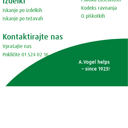
Izdelki
Politika zasebnosti
Kodeks ravnanja
Iskanje po izdelkih
O piškotkih
Iskanje po težavah
Kontaktirajte nas
Vprašajte nas
Pokličite 01 524 02 16
A.Vogel helps
– since 1923!