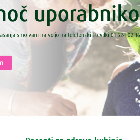
oč uporabnik
ašanja smo vam na voljo na telefonski številki 01 524 02 16
am