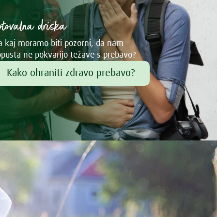
otovalna driska
 kaj moramo biti pozorni, da nam
pusta ne pokvarijo težave s prebavo?
Kako ohraniti zdravo prebavo?