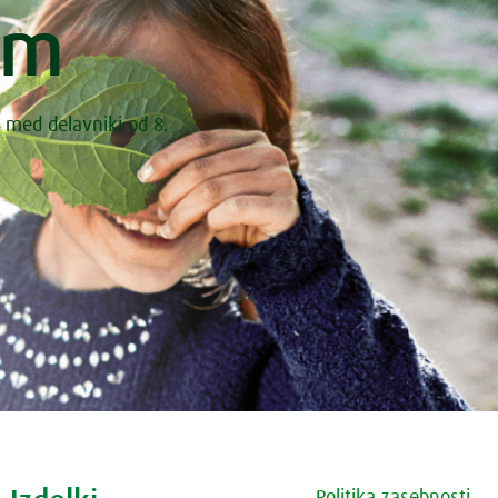
om
 med delavniki od 8.