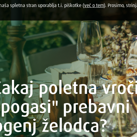
aša spletna stran uporablja t.i. piškotke (
več o tem
). Prosimo, strinj
Zakaj poletna vroč
"pogasi" prebavni
ogenj želodca?