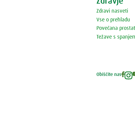
Zdravje
Zdravi nasveti
Vse o prehladu
Povečana prosta
Težave s spanje
Obiščite nas