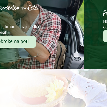
rezskrben začetek
P
Na
li hrano ali raje jedli na
do
visih?
obroke na poti