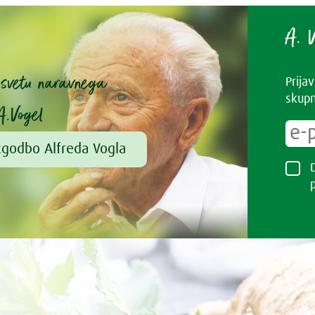
A. V
v svetu naravnega
Prija
skupn
A.Vogel
zgodbo Alfreda Vogla