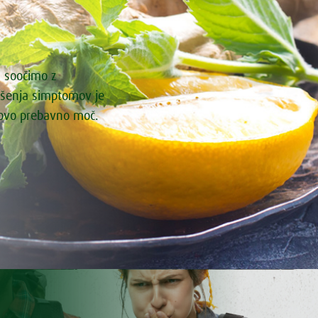
i soočimo z
ašenja simptomov je
govo prebavno moč.