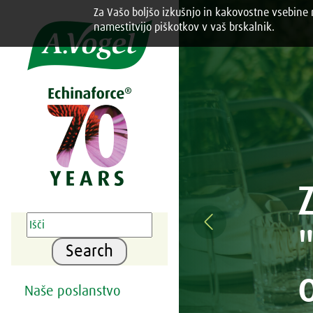
Za Vašo boljšo izkušnjo in kakovostne vsebine n
Share this selection

namestitvijo piškotkov v vaš brskalnik.
Previous
Search
Naše poslanstvo