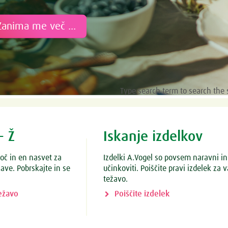
Zanima me več ...
Type search term to search the 
- Ž
Iskanje izdelkov
soč in en nasvet za
Izdelki A.Vogel so povsem naravni in
ave. Pobrskajte in se
učinkoviti. Poiščite pravi izdelek za 
težavo.
težavo
Poiščite izdelek