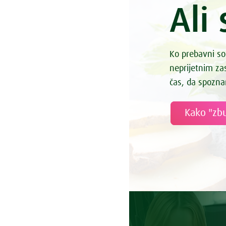
Ali 
Ko prebavni so
neprijetnim z
čas, da spozna
Kako "zbu