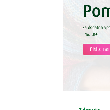
Pom
Za dodatna vpr
- 16. ure.
Pišite n