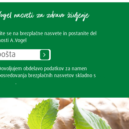
ogel nasveti za zdravo življenje
vite se na brezplačne nasvete in postanite del
osti A.Vogel
Dovoljujem obdelavo podatkov za namen
posredovanja brezplačnih nasvetov skladno s
Pogoji
uporabe
.