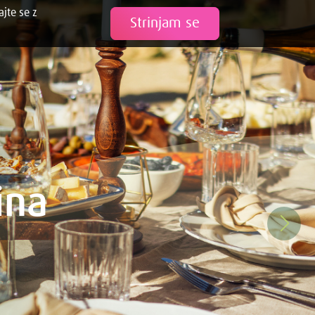
ajte se z
Tweet
Strinjam se
ina
Nex