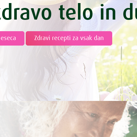
zdravo telo in 
meseca
Zdravi recepti za vsak dan