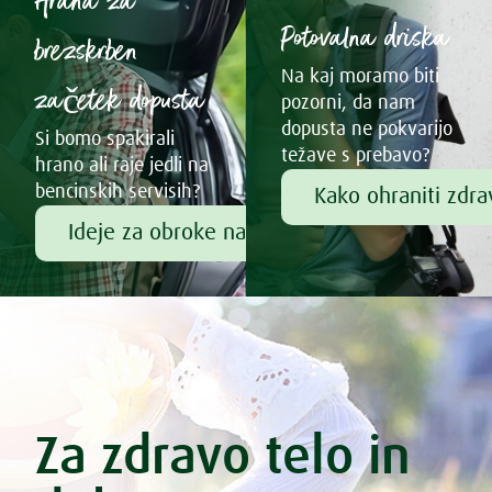
Hrana za
Potovalna driska
brezskrben
Na kaj moramo biti
začetek dopusta
pozorni, da nam
dopusta ne pokvarijo
Si bomo spakirali
težave s prebavo?
hrano ali raje jedli na
bencinskih servisih?
Kako ohraniti zdr
Ideje za obroke na poti
Za zdravo telo in