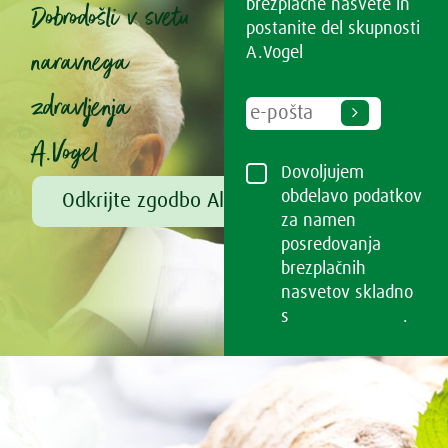
brezplačne nasvete in
Dobrodošli v svetu
postanite del skupnosti
naravnega
A.Vogel
zdravljenja
A.Vogel
Dovoljujem
obdelavo podatkov
Odkrijte zgodbo Alfreda Vogla
za namen
posredovanja
brezplačnih
nasvetov skladno
s
Pogoji uporabe
.