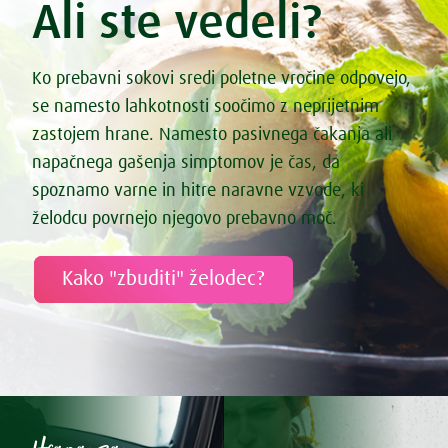
Ali ste vedeli?
Ko prebavni sokovi sredi poletne vročine odpovejo,
se namesto lahkotnosti soočimo z neprijetnim
zastojem hrane. Namesto pasivnega čakanja ali
napačnega gašenja simptomov je čas, da
spoznamo varne in hitre naravne vzvode, ki
želodcu povrnejo njegovo prebavno moč.
Kako "zbuditi" želodec?