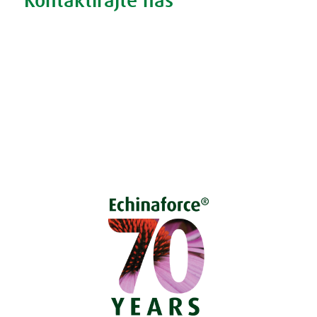
Kontaktirajte nas
Vprašajte nas
Pokličite 01 524 02 16
Politika zasebnosti
Kodeks ravnanja
O piškotkih