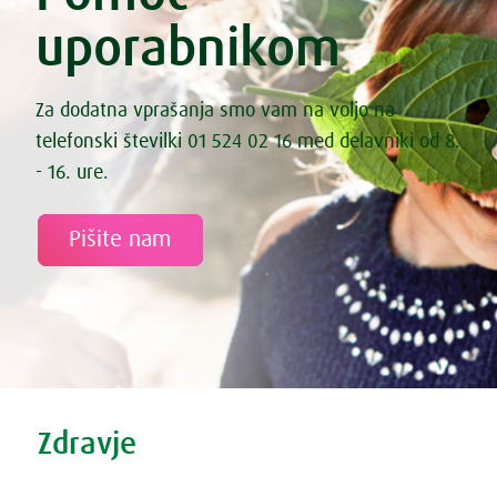
uporabnikom
Za dodatna vprašanja smo vam na voljo na
telefonski številki 01 524 02 16 med delavniki od 8.
- 16. ure.
Pišite nam
Tweet
Share this selection
Zdravje
Zdravi nasveti