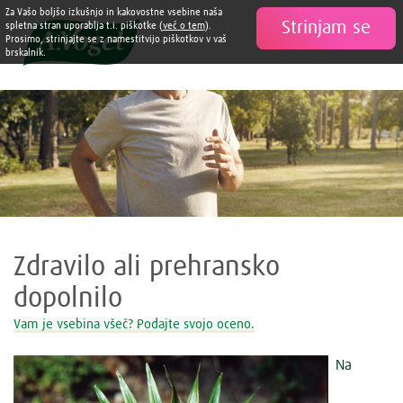
Za Vašo boljšo izkušnjo in kakovostne vsebine naša
Strinjam se

spletna stran uporablja t.i. piškotke (
več o tem
).
Prosimo, strinjajte se z namestitvijo piškotkov v vaš
brskalnik.
Zdravilo ali prehransko
dopolnilo
Vam je vsebina všeč? Podajte svojo oceno.
Na