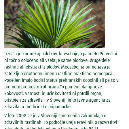
tržišču je kar nekaj izdelkov, ki vsebujejo palmeto.Pri večini
ni točno določeno ali vsebuje same plodove, druge dele
rastline ali ekstrakt iz plodov. Medsebojna primerjava je
zato kljub enotnemu imenu rastline praktično nemogoča.
Podeljen imajo bodisi status prehranskih dopolnil ali pa so v
prometu preprosto kot hrana.To pomeni, da njihove
kakovosti, varnosti in učinkovitosti ni potrdil organ,
pristojen za zdravila – v Sloveniji je to Javna agencija za
zdravila in medicinske pripomočke.
V letu 2008 se je v Sloveniji spremenila zakonodaja o
zdravilnih rastlinah. To področje ureja Pravilnik o razvrstitvi
zdravilnih rastlin (objavljen v Uradnem listu RS št.