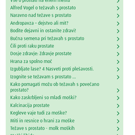
Vse o prostati na enem mestu
Alfred Vogel o težavah s prostato
Naravno nad težave s prostato
Andropavza – dejstvo ali mit?
Bodite dejavni in ostanite zdravi!
Bučna semena pri težavah s prostato
Čili proti raku prostate
Dosje zdravje: Zdravje prostate
Hrana za spolno moč
Izgubljate lase? 4 Nasveti proti plešavosti.
Izognite se težavam s prostato ...
Kako pomagati možu ob težavah s povečano
prostato?
Kako zaskrbljeni so mladi moški?
Kalcinacija prostate
Kegleve vaje tudi za moške?
Miti in resnice o hrani za moške
Težave s prostato - molk moških