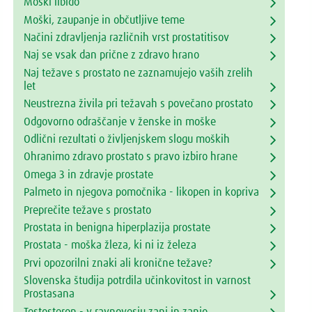
Moški libido
Moški, zaupanje in občutljive teme
Načini zdravljenja različnih vrst prostatitisov
Naj se vsak dan prične z zdravo hrano
Naj težave s prostato ne zaznamujejo vaših zrelih
let
Neustrezna živila pri težavah s povečano prostato
Odgovorno odraščanje v ženske in moške
Odlični rezultati o življenjskem slogu moških
Ohranimo zdravo prostato s pravo izbiro hrane
Omega 3 in zdravje prostate
Palmeto in njegova pomočnika - likopen in kopriva
Preprečite težave s prostato
Prostata in benigna hiperplazija prostate
Prostata - moška žleza, ki ni iz železa
Prvi opozorilni znaki ali kronične težave?
Slovenska študija potrdila učinkovitost in varnost
Prostasana
Testosteron - v ravnovesju zanj in zanjo