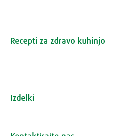
Vse o prehladu
Povečana prostata?
Težave s spanjem?
Recepti za zdravo kuhinjo
Recepti za zdravo kuhinjo
S prehrano do zdrave prostate
Revma in prehrana
Šport in prehrana
Izdelki
Iskanje po izdelkih
Iskanje po težavah