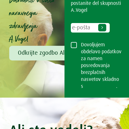
Dobrodošli v svetu
postanite del skupnosti
naravnega
A.Vogel
zdravljenja
A.Vogel
Dovoljujem
obdelavo podatkov
Odkrijte zgodbo Alfreda Vogla
za namen
posredovanja
brezplačnih
nasvetov skladno
s
Pogoji uporabe
.