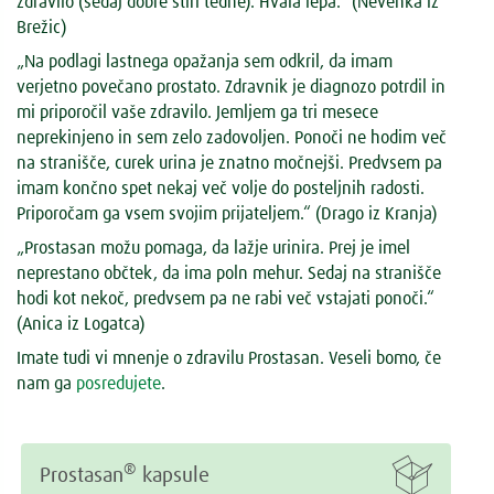
zdravilo (sedaj dobre štiri tedne). Hvala lepa.“
(Nevenka iz
Brežic)
„Na podlagi lastnega opažanja sem odkril, da imam
verjetno povečano prostato. Zdravnik je diagnozo potrdil in
mi priporočil vaše zdravilo. Jemljem ga tri mesece
neprekinjeno in sem zelo zadovoljen. Ponoči ne hodim več
na stranišče, curek urina je znatno močnejši. Predvsem pa
imam končno spet nekaj več volje do posteljnih radosti.
Priporočam ga vsem svojim prijateljem.“
(Drago iz Kranja)
„Prostasan možu pomaga, da lažje urinira. Prej je imel
neprestano občtek, da ima poln mehur. Sedaj na stranišče
hodi kot nekoč, predvsem pa ne rabi več vstajati ponoči.“
(Anica iz Logatca)
Imate tudi vi mnenje o zdravilu Prostasan. Veseli bomo, če
nam ga
posredujete
.

®
Prostasan
kapsule