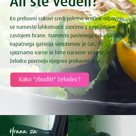
Ali ste vedeli?
Ko prebavni sokovi sredi poletne vročine odpovejo,
se namesto lahkotnosti soočimo z neprijetnim
zastojem hrane. Namesto pasivnega čakanja ali
napačnega gašenja simptomov je čas, da
spoznamo varne in hitre naravne vzvode, ki
želodcu povrnejo njegovo prebavno moč.
Kako "zbuditi" želodec?
Hrana za