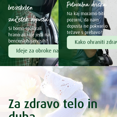
Potovalna driska
brezskrben
Na kaj moramo biti
začetek dopusta
pozorni, da nam
dopusta ne pokvarijo
Si bomo spakirali
težave s prebavo?
hrano ali raje jedli na
bencinskih servisih?
Kako ohraniti zdr
Ideje za obroke na poti
Za zdravo telo in