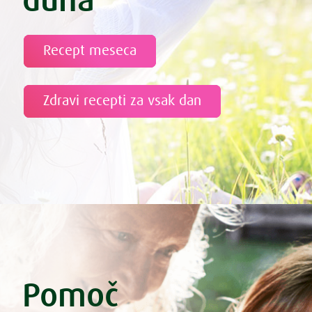
duha
Recept meseca
Zdravi recepti za vsak dan
Pomoč