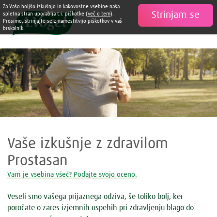
Za Vašo boljšo izkušnjo in kakovostne vsebine naša
Strinjam se

spletna stran uporablja t.i. piškotke (
več o tem
).
Prosimo, strinjajte se z namestitvijo piškotkov v vaš
brskalnik.
Vaše izkušnje z zdravilom
Prostasan
Vam je vsebina všeč? Podajte svojo oceno.
Veseli smo vašega prijaznega odziva, še toliko bolj, ker
poročate o zares izjemnih uspehih pri zdravljenju blago do