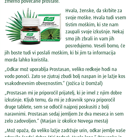
zmerno povečane prostate.
Hvala, ženske, da skrbite za
svoje moške. Hvala tudi vsem
tistim moškim, ki ste nam
zaupali svoje izkušnje. Nekaj
smo jih zbrali in vam jih
posredujemo. Veseli bomo, če
jih boste tudi vi poslali moškim, ki bi jim ta informacija
morda lahko koristila.
„Odkar mož uporablja Prostasan, veliko redkeje hodi na
vodo ponoči. Zato se zjutraj zbudi bolj naspan in je lažje kos
vsakodnevnim obveznostim.“
(Jožica iz Domžal)
„Prostasan mi je priporočil prijatelj, ki je imel z njim dobre
izkušnje. Kljub temu, da mi je zdravnik sprva priporočil
druge tablete, sem se odločil najprej poskusiti z bolj
naravnimi. Prostasan sedaj jemljem že dva meseca in sem
zelo zadovoljen.“
(Marjan iz okolice Novega mesta)
„Mož opaža, da veliko lažje zadržuje urin, odkar jemlje vaše