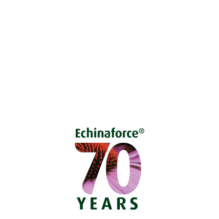
Vprašajte nas
Pokličite 01 524 02 16
Politika zasebnosti
Kodeks ravnanja
O piškotkih