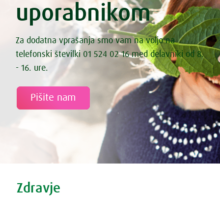
uporabnikom
Za dodatna vprašanja smo vam na voljo na
telefonski številki 01 524 02 16 med delavniki od 8.
- 16. ure.
Pišite nam
Tweet
Share this selection
Zdravje
Zdravi nasveti
Vse o prehladu