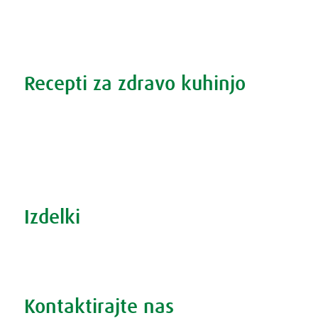
Povečana prostata?
Težave s spanjem?
Recepti za zdravo kuhinjo
Recepti za zdravo kuhinjo
S prehrano do zdrave prostate
Revma in prehrana
Šport in prehrana
Izdelki
Iskanje po izdelkih
Iskanje po težavah
Kontaktirajte nas