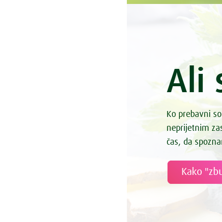
Ali 
Ko prebavni so
neprijetnim z
čas, da spozna
Kako "zbu