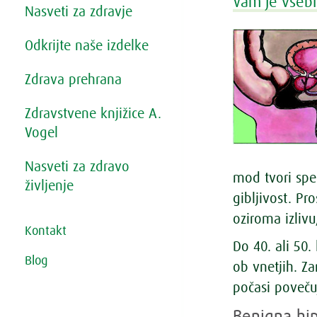
Vam je vsebi
Nasveti za zdravje
Odkrijte naše izdelke
Zdrava prehrana
Zdravstvene knjižice A.
Vogel
Nasveti za zdravo
mod tvori spe
življenje
gibljivost. P
oziroma izlivu
Kontakt
Do 40. ali 50
Blog
ob vnetjih. Z
počasi poveču