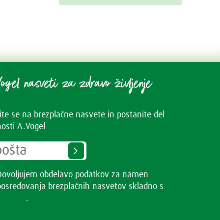
ogel nasveti za zdravo življenje
vite se na brezplačne nasvete in postanite del
osti A.Vogel
Dovoljujem obdelavo podatkov za namen
posredovanja brezplačnih nasvetov skladno s
Pogoji
uporabe
.