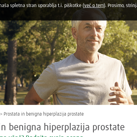
aša spletna stran uporablja t.i. piškotke (
več o tem
). Prosimo, strinj
> Prostata in benigna hiperplazija prostate
in benigna hiperplazija prostate