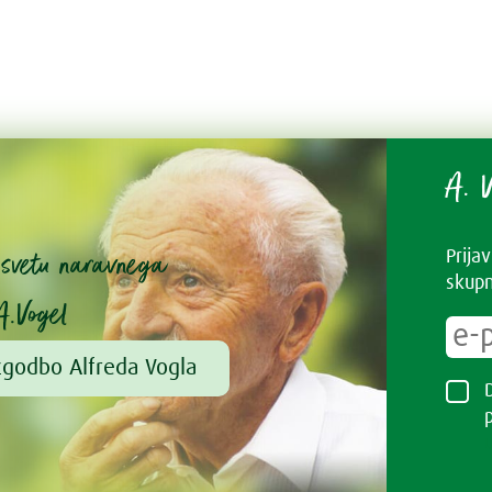
A. V
v svetu naravnega
Prija
skupn
A.Vogel
zgodbo Alfreda Vogla