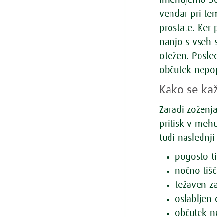
imenujemo 5α
vendar pri te
prostate. Ker 
nanjo s vseh s
otežen. Posled
občutek nepop
Kako se kaž
Zaradi zoženj
pritisk v mehu
tudi naslednji
pogosto t
nočno tiš
težaven za
oslabljen 
občutek n