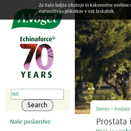
Za Vašo boljšo izkušnjo in kakovostne vsebine n
Share this selection

namestitvijo piškotkov v vaš brskalnik.
Search
Domov
>
Prostata
Prostata 
Naše poslanstvo