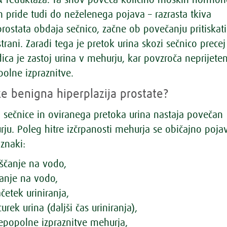
-reduktaza. Ta snov poveča količino moških hormon
m pride tudi do neželenega pojava – razrasta tkiva
prostata obdaja sečnico, začne ob povečanju pritiskati
trani. Zaradi tega je pretok urina skozi sečnico precej
ica je zastoj urina v mehurju, kar povzroča neprijete
olne izpraznitve.
e benigna hiperplazija prostate?
a sečnice in oviranega pretoka urina nastaja povečan
rju. Poleg hitre izčrpanosti mehurja se običajno pojav
 znaki:
iščanje na vodo,
čanje na vodo,
četek uriniranja,
curek urina (daljši čas uriniranja),
epopolne izpraznitve mehurja,