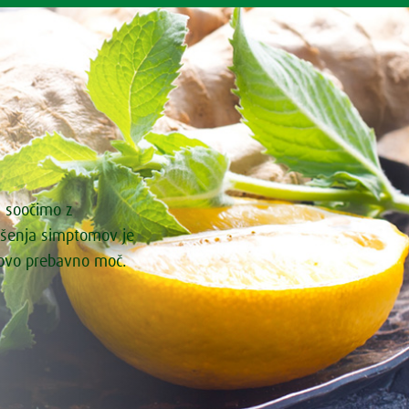
i soočimo z
ašenja simptomov je
govo prebavno moč.