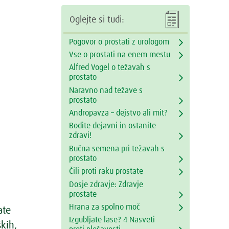

Oglejte si tudi:
Pogovor o prostati z urologom
Vse o prostati na enem mestu
Alfred Vogel o težavah s
prostato
Naravno nad težave s
prostato
Andropavza – dejstvo ali mit?
Bodite dejavni in ostanite
zdravi!
Bučna semena pri težavah s
prostato
Čili proti raku prostate
Dosje zdravje: Zdravje
prostate
Hrana za spolno moč
ate
Izgubljate lase? 4 Nasveti
kih,