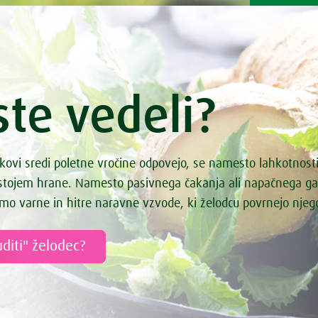
ste vedeli?
kovi sredi poletne vročine odpovejo, se namesto lahkotnost
astojem hrane. Namesto pasivnega čakanja ali napačnega g
mo varne in hitre naravne vzvode, ki želodcu povrnejo nje
diti" želodec?