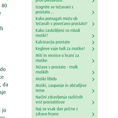
proti plešavosti.
d 80
Izognite se težavam s
prostato ...
e
Kako pomagati možu ob
težavah s povečano prostato?
ih
Kako zaskrbljeni so mladi
moški?
Kalcinacija prostate
Kegleve vaje tudi za moške?
Miti in resnice o hrani za
moške
.
Težave s prostato - molk
 do
moških
ke
Moški libido
, da
Moški, zaupanje in občutljive
teme
sje
Načini zdravljenja različnih
vrst prostatitisov
Naj se vsak dan prične z
 jo
zdravo hrano