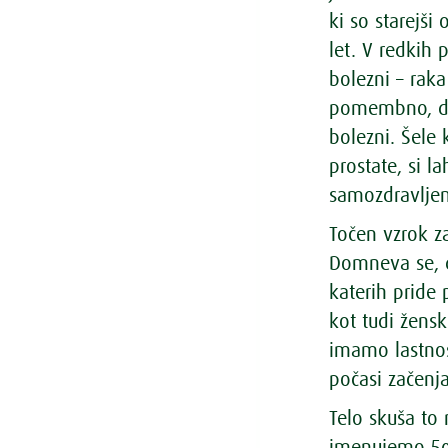
ki so starejš
let. V redkih
bolezni – raka
pomembno, da 
bolezni. Šele
prostate, si 
samozdravlje
Točen vzrok z
Domneva se, 
katerih pride
kot tudi žens
imamo lastnos
počasi začenja
Telo skuša to 