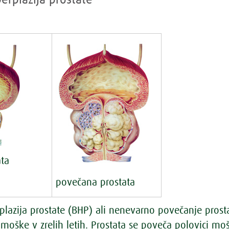
erplazija prostate
ata
povečana prostata
plazija prostate (BHP) ali nenevarno povečanje prost
 moške v zrelih letih. Prostata se poveča polovici moš