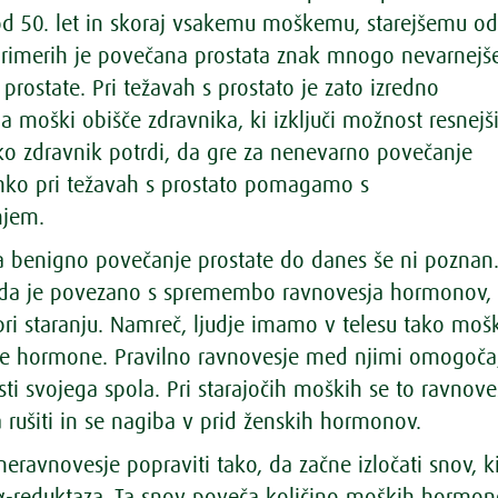
i od 50. let in skoraj vsakemu moškemu, starejšemu o
 primerih je povečana prostata znak mnogo nevarnejš
 prostate. Pri težavah s prostato je zato izredno
moški obišče zdravnika, ki izključi možnost resnejš
 ko zdravnik potrdi, da gre za nenevarno povečanje
lahko pri težavah s prostato pomagamo s
njem.
a benigno povečanje prostate do danes še ni poznan
da je povezano s spremembo ravnovesja hormonov,
 pri staranju. Namreč, ljudje imamo v telesu tako moš
ke hormone. Pravilno ravnovesje med njimi omogoča
ti svojega spola. Pri starajočih moških se to ravnove
 rušiti in se nagiba v prid ženskih hormonov.
neravnovesje popraviti tako, da začne izločati snov, ki