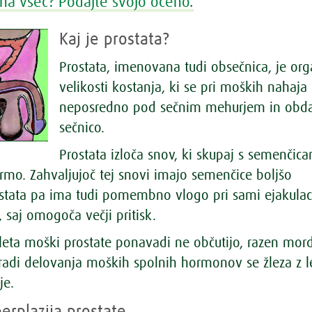
na všeč? Podajte svojo oceno.
Kaj je prostata?
Prostata, imenovana tudi obsečnica, je org
velikosti kostanja, ki se pri moških nahaja
neposredno pod sečnim mehurjem in obd
sečnico.
Prostata izloča snov, ki skupaj s semenčica
rmo. Zahvaljujoč tej snovi imajo semenčice boljšo
rostata pa ima tudi pomembno vlogo pri sami ejakulaci
, saj omogoča večji pritisk.
. leta moški prostate ponavadi ne občutijo, razen mor
aradi delovanja moških spolnih hormonov se žleza z l
je.