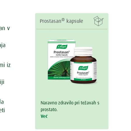

®
Prostasan
kapsule
an v
aja
mi iz
ji
da
Naravno zdravilo pri težavah s
prostato.
eti
Več