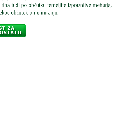
urina tudi po občutku temeljite izpraznitve mehurja,
ekoč občutek pri uriniranju.