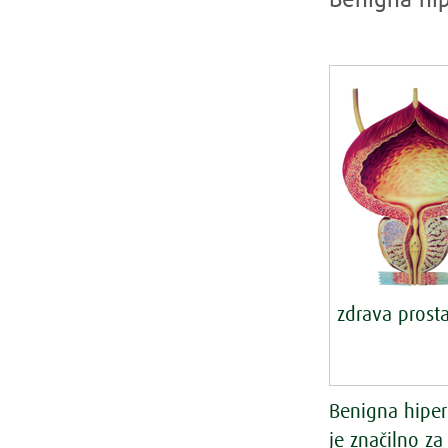
Benigna hip
zdrava prost
Benigna hiper
je značilno za