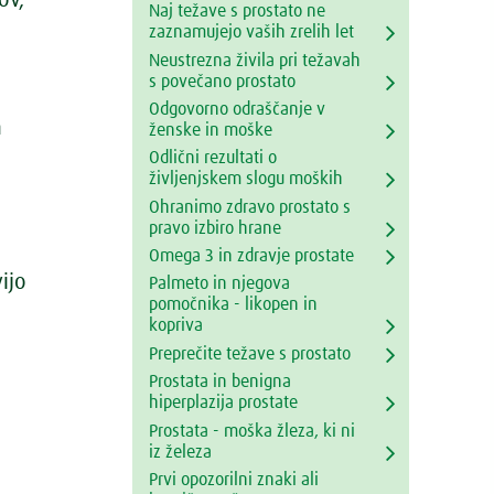
ov,
Naj težave s prostato ne
zaznamujejo vaših zrelih let
Neustrezna živila pri težavah
s povečano prostato
Odgovorno odraščanje v
n
ženske in moške
Odlični rezultati o
življenjskem slogu moških
Ohranimo zdravo prostato s
pravo izbiro hrane
Omega 3 in zdravje prostate
ijo
Palmeto in njegova
pomočnika - likopen in
kopriva
Preprečite težave s prostato
Prostata in benigna
hiperplazija prostate
Prostata - moška žleza, ki ni
iz železa
Prvi opozorilni znaki ali