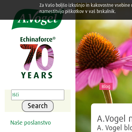
Za Vašo boljšo izkušnjo in kakovostne vsebine n
Share this selection

namestitvijo piškotkov v vaš brskalnik.
Blog
Search
A.Vogel 
Naše poslanstvo
A. Vogel bl