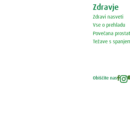
Zdravje
Zdravi nasveti
Vse o prehladu
Povečana prosta
Težave s spanje
Obiščite nas