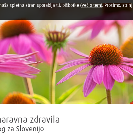
aša spletna stran uporablja t.i. piškotke (
več o tem
). Prosimo, strinj
naravna zdravila
og za Slovenijo