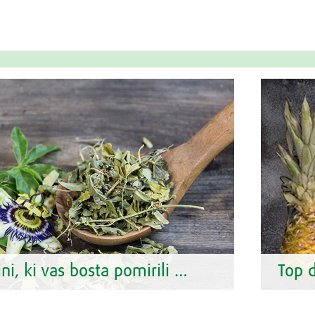
ini, ki vas bosta pomirili …
Top d