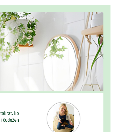
takrat, ko
li čudežen