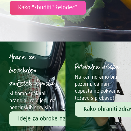
Kako "zbuditi" želodec?
Hrana za
Potovalna driska
brezskrben
Na kaj moramo biti
začetek dopusta
pozorni, da nam
dopusta ne pokvarijo
Si bomo spakirali
težave s prebavo?
hrano ali raje jedli na
bencinskih servisih?
Kako ohraniti zdr
Ideje za obroke na poti