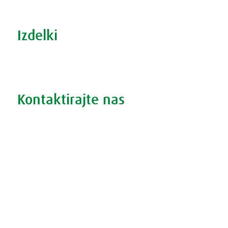
Šport in prehrana
Izdelki
Iskanje po izdelkih
Iskanje po težavah
Kontaktirajte nas
Vprašajte nas
Pokličite 01 524 02 16
Politika zasebnosti
Kodeks ravnanja
O piškotkih