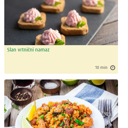
Slan vrtnični namaz
10 min