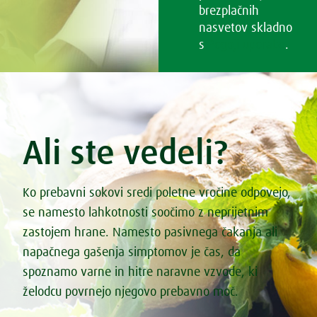
brezplačnih
nasvetov skladno
s
Pogoji uporabe
.
Ali ste vedeli?
Ko prebavni sokovi sredi poletne vročine odpovejo,
se namesto lahkotnosti soočimo z neprijetnim
zastojem hrane. Namesto pasivnega čakanja ali
napačnega gašenja simptomov je čas, da
spoznamo varne in hitre naravne vzvode, ki
želodcu povrnejo njegovo prebavno moč.