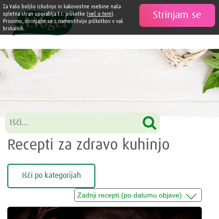
Za Vašo boljšo izkušnjo in kakovostne vsebine naša
Strinjam se

spletna stran uporablja t.i. piškotke (
več o tem
).
Prosimo, strinjajte se z namestitvijo piškotkov v vaš
brskalnik.
Recepti za zdravo kuhinjo
Išči po kategorijah