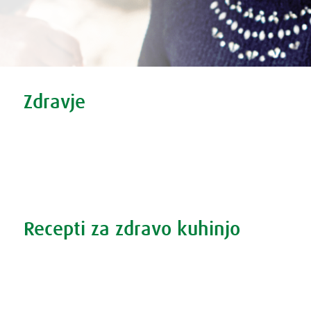
Tweet
Share this selection
Zdravje
Zdravi nasveti
Vse o prehladu
Povečana prostata?
Težave s spanjem?
Recepti za zdravo kuhinjo
Recepti za zdravo kuhinjo
S prehrano do zdrave prostate
Revma in prehrana