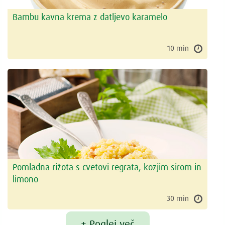
Bambu kavna krema z datljevo karamelo
10 min
Pomladna rižota s cvetovi regrata, kozjim sirom in
limono
30 min
+ Poglej več