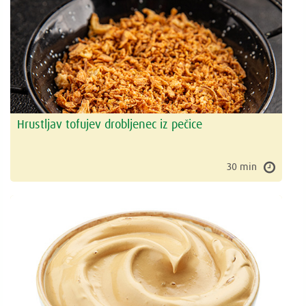
Hrustljav tofujev drobljenec iz pečice
30 min