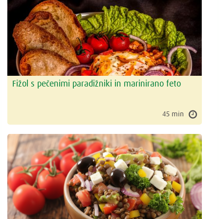
Fižol s pečenimi paradižniki in marinirano feto
45 min