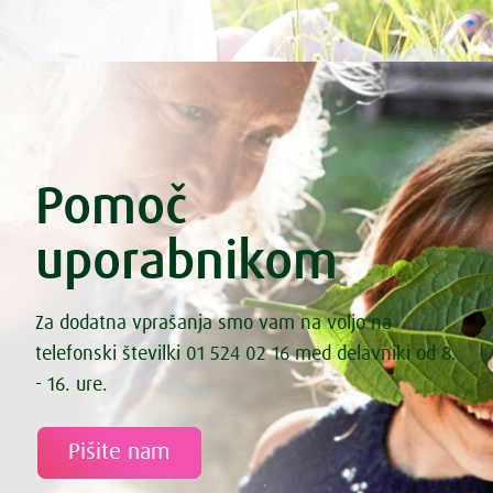
Pomoč
uporabnikom
Za dodatna vprašanja smo vam na voljo na
telefonski številki 01 524 02 16 med delavniki od 8.
- 16. ure.
Pišite nam