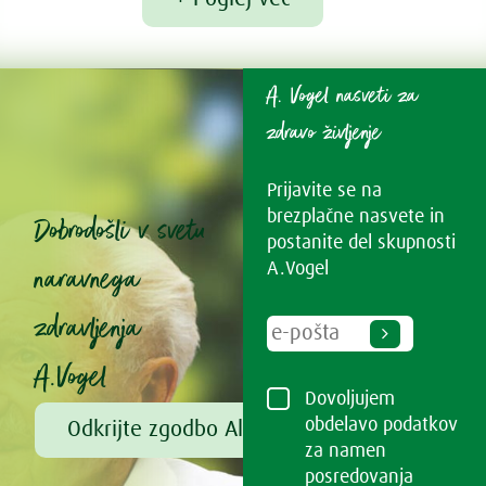
A. Vogel nasveti za
zdravo življenje
Prijavite se na
brezplačne nasvete in
Dobrodošli v svetu
postanite del skupnosti
naravnega
A.Vogel
zdravljenja
A.Vogel
Dovoljujem
obdelavo podatkov
Odkrijte zgodbo Alfreda Vogla
za namen
posredovanja