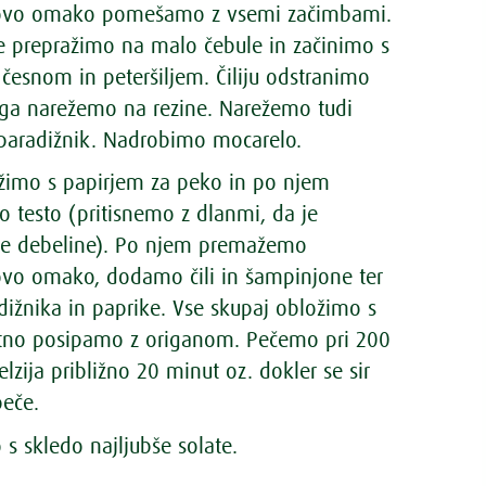
kovo omako pomešamo z vsemi začimbami.
 prepražimo na malo čebule in začinimo s
česnom in peteršiljem. Čiliju odstranimo
ga narežemo na rezine. Narežemo tudi
 paradižnik. Nadrobimo mocarelo.
žimo s papirjem za peko in po njem
 testo (pritisnemo z dlanmi, da je
e debeline). Po njem premažemo
ovo omako, dodamo čili in šampinjone ter
dižnika in paprike. Vse skupaj obložimo s
atno posipamo z origanom. Pečemo pri 200
elzija približno 20 minut oz. dokler se sir
peče.
s skledo najljubše solate.