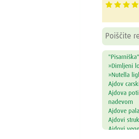
"Pisarniška"
»Dimljeni l
»Nutella lig
Ajdov carsk
Ajdova poti
nadevom
Ajdove pal
Ajdovi struk
Ajdovi vege
Ajdovi žga