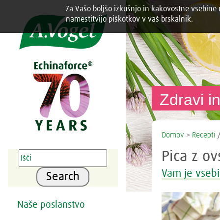
Za Vašo boljšo izkušnjo in kakovostne vsebine n
Share this selection

namestitvijo piškotkov v vaš brskalnik.
Zdravi in
Domov
>
Recepti
/
Pica z o
Vam je vsebi
Search
Naše poslanstvo