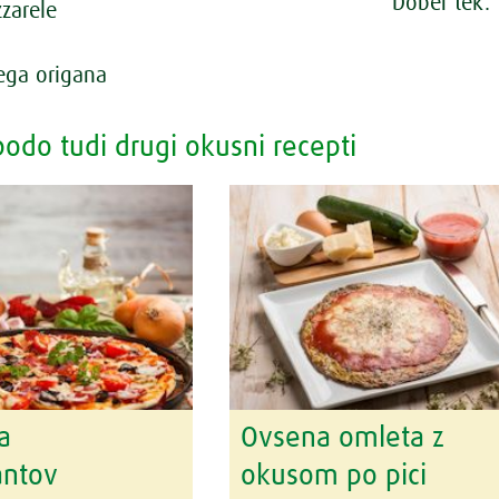
Dober tek.
zarele
hega origana
odo tudi drugi okusni recepti
a
Ovsena omleta z
antov
okusom po pici