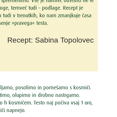
 spremenimo. Vse je namreč odvisno ne le
oge, temveč tudi – podlage. Recept je
n tudi v trenutkih, ko nam zmanjkuje časa
enje »pravega« testa.
Recept: Sabina Topolovec
vrkljamo, posolimo in pomešamo s kosmiči.
stimo, olupimo in drobno nastrgamo.
 h kosmičem. Testo naj počiva vsaj 1 uro,
iči napnejo.