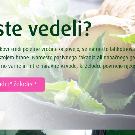
r z ingverjem in vanilijo ter z
osmici
h z orehi
ste vedeli?
doled s pistacijami
 krožnik
va juha
kovi sredi poletne vročine odpovejo, se namesto lahkotnost
ke čokoladice s čilijem
astojem hrane. Namesto pasivnega čakanja ali napačnega g
 omaka s porom
mo varne in hitre naravne vzvode, ki želodcu povrnejo nje
monada
a s kvinojo
diti" želodec?
ha z meto
a z drobnjakom
krompirjeva juha
ač
doled z orehi