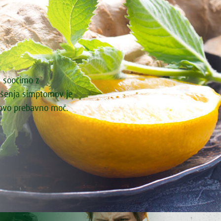
i soočimo z
ašenja simptomov je
govo prebavno moč.