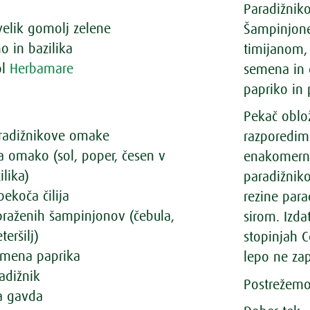
Paradižni
velik gomolj zelene
Šampinjone
o in bazilika
timijanom, 
ol
Herbamare
semena in 
papriko in
Pekač oblo
radižnikove omake
razporedimo
a omako (sol, poper, česen v
enakomern
ilika)
paradižnik
pekoča čilija
rezine para
epraženih šampinjonov (čebula,
sirom. Izd
teršilj)
stopinjah C
rumena paprika
lepo ne za
radižnik
Postrežemo 
ra gavda