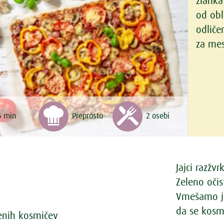
zlahka
od obl
odliče
za mes
5 min
Preprosto
2 osebi
Jajci razž
Zeleno oči
Vmešamo jo
da se kosm
enih kosmičev