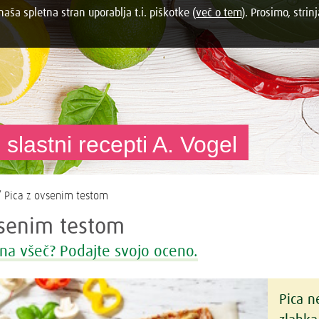
aša spletna stran uporablja t.i. piškotke (
več o tem
). Prosimo, strinj
 slastni recepti A. Vogel
 Pica z ovsenim testom
vsenim testom
na všeč? Podajte svojo oceno.
Pica n