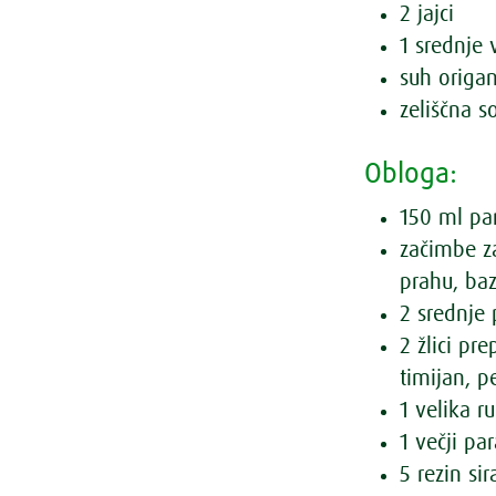
2 jajci
1 srednje 
suh origan
zeliščna s
Obloga:
150 ml pa
začimbe z
prahu, baz
2 srednje 
2 žlici pr
timijan, pe
1 velika 
1 večji pa
5 rezin si