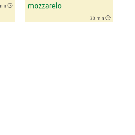
mozzarelo

min

30 min