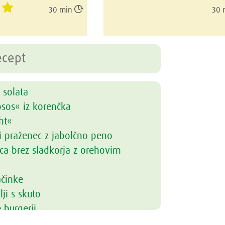

30 min
30 
 solata
osos« iz korenčka
ht«
i praženec z jabolčno peno
ca brez sladkorja z orehovim
ačinke
lji s skuto
 burgerji
nci z ohrovtom