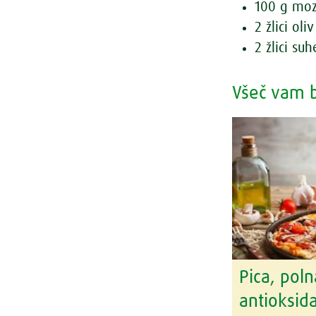
100 g moz
2 žlici oliv
2 žlici su
Všeč vam b
Pica, poln
antioksid