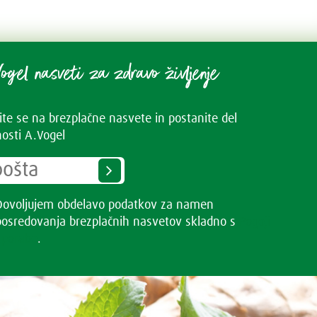
ogel nasveti za zdravo življenje
vite se na brezplačne nasvete in postanite del
osti A.Vogel
Dovoljujem obdelavo podatkov za namen
posredovanja brezplačnih nasvetov skladno s
Pogoji
uporabe
.