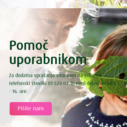
Dušene hruške s črno čokolado
Eksotična juha z rdečo peso in kokosovim mlekom
Energijske sirove kroglice
Enolončnica s štorovkami
Enolončnica z lečo in zelenjavo
Enolončnica z zeleno zelenjavo
Esenski kruhki iz nakaljene pšenice
Pomoč
Esenski kruhki iz nakaljene pšenice
Fermentirana bezgova omleta
uporabnikom
Fermentirana zeljna solata s korenčkom
Fermentirane kisle kumarice
Fermentirane palačinke
File lososa s sezamom
Za dodatna vprašanja smo vam na voljo na
File smuca na spinacni rizoti
telefonski številki 01 524 02 16 med delavniki od 8.
Fižol s pečenimi paradižniki in marinirano feto
Fižol z zelenjavo iz pečice
- 16. ure.
Fižolov namaz „Nepokarita“
Fižolova mineštra s pastinakom
Fritata s sladkim krompirjem, špinačo in feta sirom
Pišite nam
Gibanica iz kozarca
Gobova juha
Gostilniški izotonik