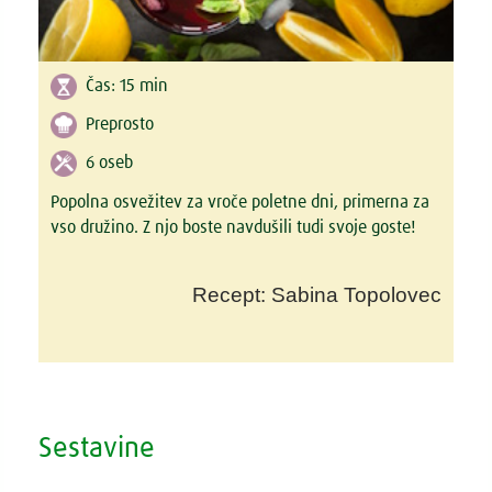
Čas:
15 min
Preprosto
6 oseb
Popolna osvežitev za vroče poletne dni, primerna za
vso družino. Z njo boste navdušili tudi svoje goste!
Recept: Sabina Topolovec
Sestavine