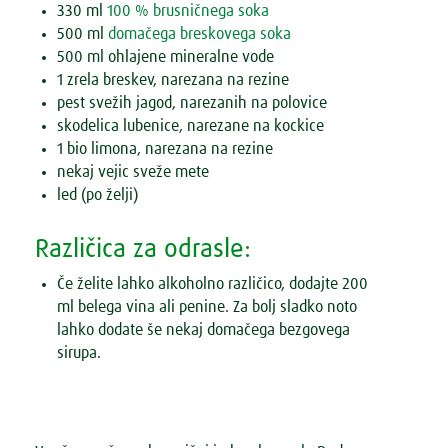
330 ml
100 % brusničnega soka
500 ml
domačega breskovega soka
500 ml ohlajene mineralne vode
1 zrela breskev, narezana na rezine
pest svežih jagod, narezanih na polovice
skodelica lubenice, narezane na kockice
1 bio limona, narezana na rezine
nekaj vejic sveže mete
led (po želji)
Različica za odrasle:
Če želite lahko alkoholno različico, dodajte 200
ml belega vina ali penine. Za bolj sladko noto
lahko dodate še nekaj domačega bezgovega
sirupa.