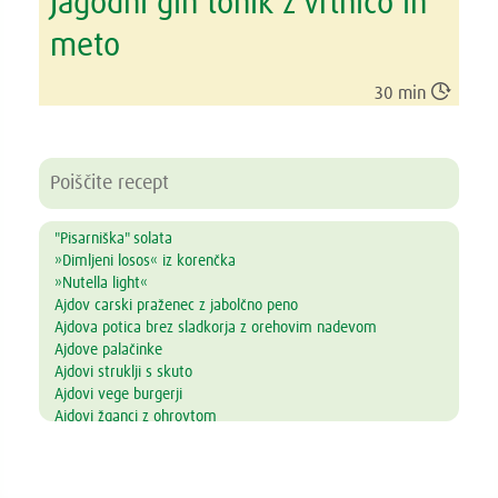
Jagodni gin tonik z vrtnico in
meto

30 min
"Pisarniška" solata
»Dimljeni losos« iz korenčka
»Nutella light«
Ajdov carski praženec z jabolčno peno
Ajdova potica brez sladkorja z orehovim nadevom
Ajdove palačinke
Ajdovi struklji s skuto
Ajdovi vege burgerji
Ajdovi žganci z ohrovtom
Alkalni napitek
Amarantova kaša s prelivom iz jagodičevja
Ananasove lučke