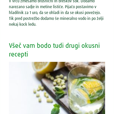
V vrču zmešamo brusnični in breskov sok. Dodamo
narezano sadje in metine lističe. Pijačo postavimo v
hladilnik za 1 uro, da se ohladi in da se okusi povežejo.
Tik pred postrežbo dodamo še mineralno vodo in po želji
nekaj kock ledu.
Všeč vam bodo tudi drugi okusni
recepti