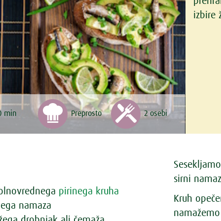
prehra
izbire
0 min
Preprosto
2 osebi
Sesekljamo
sirni nama
polnovrednega
pirinega kruha
Kruh opečem
irnega namaza
namažemo s
žega drobnjak ali čemaža