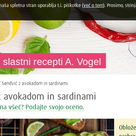
aša spletna stran uporablja t.i. piškotke (
več o tem
). Prosimo, strinj
 slastni recepti A. Vogel
 Sendvič z avokadom in sardinami
z avokadom in sardinami
na všeč? Podajte svojo oceno.
Oblože