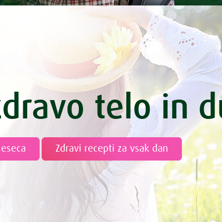
zdravo telo in 
meseca
Zdravi recepti za vsak dan