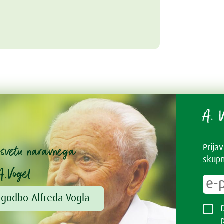
A. V
v svetu naravnega
Prija
skupn
A.Vogel
zgodbo Alfreda Vogla