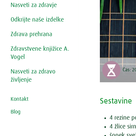
Nasveti za zdravje
Odkrijte naše izdelke
Zdrava prehrana
Zdravstvene knjižice A.
Vogel
Čas:
2
Nasveti za zdravo
življenje
Kontakt
Sestavine
Blog
4 rezine 
4 žlice s
šopek sve