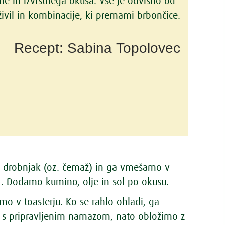
ne in izvrstnega okusa. Vse je odvisno od
 živil in kombinacije, ki premami brbončice.
Recept: Sabina Topolovec
 drobnjak (oz. čemaž) in ga vmešamo v
z. Dodamo kumino, olje in sol po okusu.
o v toasterju. Ko se rahlo ohladi, ga
 pripravljenim namazom, nato obložimo z