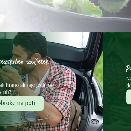
rezskrben začetek
P
Na
li hrano ali raje jedli na
do
visih?
obroke na poti