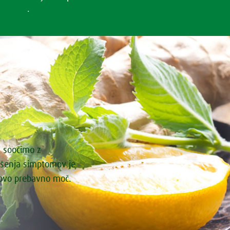
uporabe
.
i soočimo z
ašenja simptomov je
govo prebavno moč.