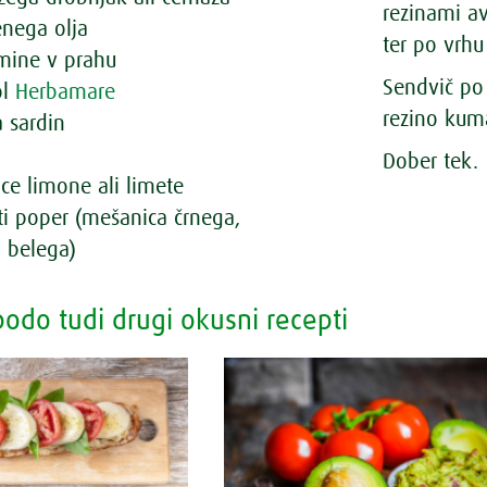
rezinami av
nenega olja
ter po vrh
mine v prahu
Sendvič po 
ol
Herbamare
rezino kuma
 sardin
o
Dober tek.
ce limone ali limete
ti poper (mešanica črnega,
n belega)
odo tudi drugi okusni recepti