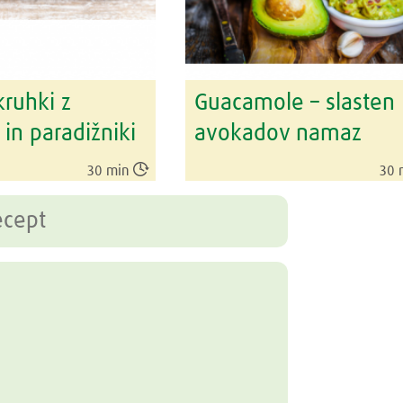
kruhki z
Guacamole – slasten
in paradižniki
avokadov namaz

30 min
30 