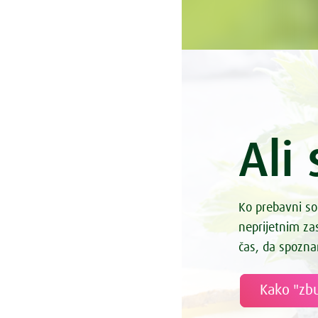
Ali 
Ko prebavni so
neprijetnim z
čas, da spozna
Kako "zbu