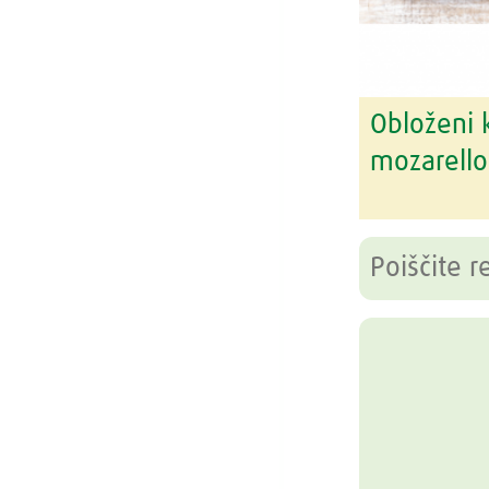
Obloženi 
mozarello 