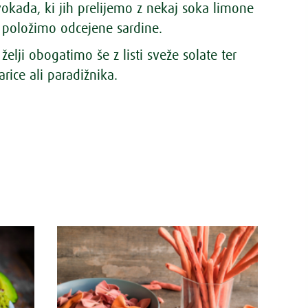
okada, ki jih prelijemo z nekaj soka limone
u položimo odcejene sardine.
želji obogatimo še z listi sveže solate ter
rice ali paradižnika.