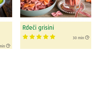
Rdeči grisini

30 min

min