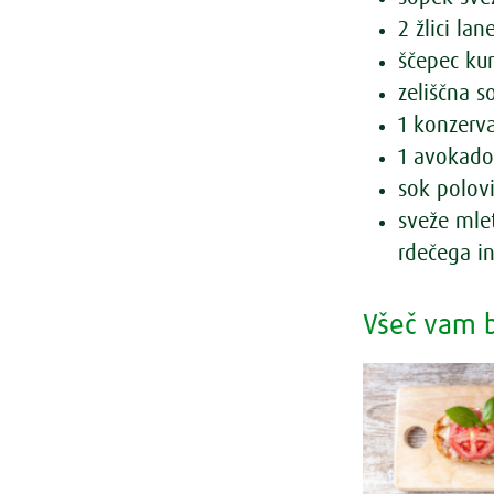
2 žlici la
ščepec ku
zeliščna s
1 konzerva
1 avokad
sok polovi
sveže mle
rdečega i
Všeč vam b