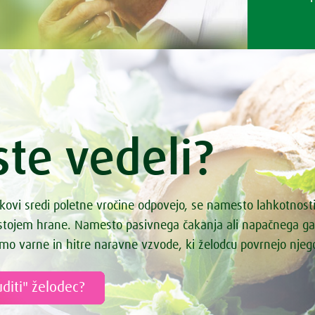
ste vedeli?
kovi sredi poletne vročine odpovejo, se namesto lahkotnost
astojem hrane. Namesto pasivnega čakanja ali napačnega g
mo varne in hitre naravne vzvode, ki želodcu povrnejo nje
diti" želodec?