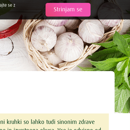
ajte se z
Tweet
Strinjam se
ni kruhki so lahko tudi sinonim zdrave