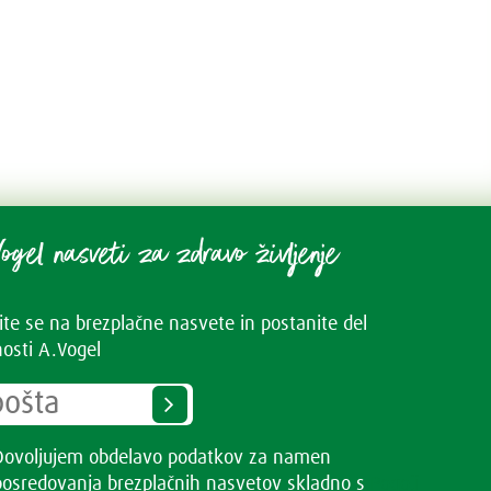
ogel nasveti za zdravo življenje
vite se na brezplačne nasvete in postanite del
osti A.Vogel
Dovoljujem obdelavo podatkov za namen
posredovanja brezplačnih nasvetov skladno s
Pogoji