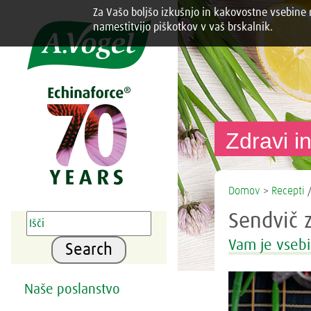
Za Vašo boljšo izkušnjo in kakovostne vsebine n
Share this selection

namestitvijo piškotkov v vaš brskalnik.
Zdravi in
Domov
>
Recepti
/
Sendvič 
Vam je vsebi
Search
Naše poslanstvo