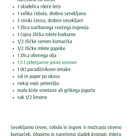
1 skodelica rdeče leče
1 velika čebula, drobno sesekljana
3 stroki česna, drobno sesekljani
1 žlica naribanega svežega ingverja
1 čajna žlička mlete kurkume
1/2 žličke semen komarčka
1/2 žličke mlete paprike
1 žlica olivnega olja
1,5 l zelenjavne jušne osnove
1 dcl paradižnikove omake
sol in poper po okusu
nekaj vejic peteršilja
malo kisle smetane ali grškega jogurta
sok 1/2 limone
Sesekljamo česen, čebulo in ingver. V možnarju stremo
komarček. Olupimo in narežemo sladek krompir. Rdečo