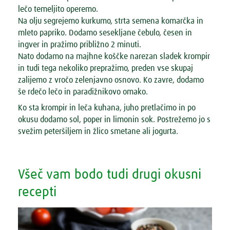
lečo temeljito operemo.
Na olju segrejemo kurkumo, strta semena komarčka in
mleto papriko. Dodamo sesekljane čebulo, česen in
ingver in pražimo približno 2 minuti.
Nato dodamo na majhne koščke narezan sladek krompir
in tudi tega nekoliko prepražimo, preden vse skupaj
zalijemo z vročo zelenjavno osnovo. Ko zavre, dodamo
še rdečo lečo in paradižnikovo omako.
Ko sta krompir in leča kuhana, juho pretlačimo in po
okusu dodamo sol, poper in limonin sok. Postrežemo jo s
svežim peteršiljem in žlico smetane ali jogurta.
Všeč vam bodo tudi drugi okusni
recepti