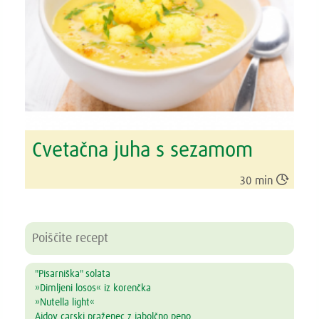
Cvetačna juha s sezamom

30 min
"Pisarniška" solata
»Dimljeni losos« iz korenčka
»Nutella light«
Ajdov carski praženec z jabolčno peno