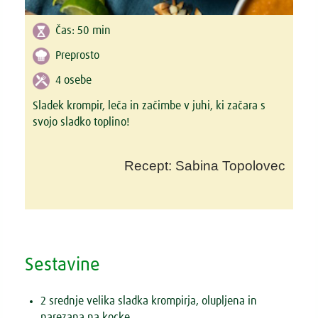
Čas:
50 min
Preprosto
4 osebe
Sladek krompir, leča in začimbe v juhi, ki začara s
svojo sladko toplino!
Recept: Sabina Topolovec
Sestavine
2 srednje velika sladka krompirja, olupljena in
narezana na kocke