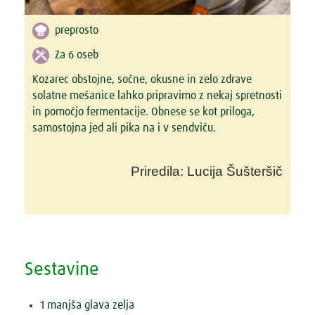
preprosto
Za 6 oseb
Kozarec obstojne, sočne, okusne in zelo zdrave
solatne mešanice lahko pripravimo z nekaj spretnosti
in pomočjo fermentacije. Obnese se kot priloga,
samostojna jed ali pika na i v sendviču.
Priredila: Lucija Šušteršič
Sestavine
1 manjša glava zelja