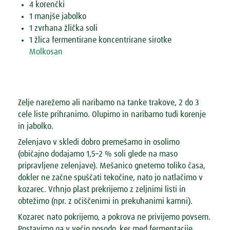
4 korenčki
1 manjše jabolko
1 zvrhana žlička soli
1 žlica fermentirane koncentrirane sirotke
Molkosan
Zelje narežemo ali naribamo na tanke trakove, 2 do 3
cele liste prihranimo. Olupimo in naribamo tudi korenje
in jabolko.
Zelenjavo v skledi dobro premešamo in osolimo
(običajno dodajamo 1,5–2 % soli glede na maso
pripravljene zelenjave). Mešanico gnetemo toliko časa,
dokler ne začne spuščati tekočine, nato jo natlačimo v
kozarec. Vrhnjo plast prekrijemo z zeljnimi listi in
obtežimo (npr. z očiščenimi in prekuhanimi kamni).
Kozarec nato pokrijemo, a pokrova ne privijemo povsem.
Postavimo ga v večjo posodo, ker med fermentacije