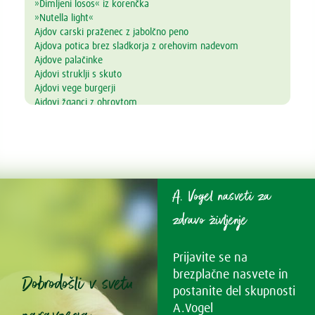
»Dimljeni losos« iz korenčka
»Nutella light«
Ajdov carski praženec z jabolčno peno
Ajdova potica brez sladkorja z orehovim nadevom
Ajdove palačinke
Ajdovi struklji s skuto
Ajdovi vege burgerji
Ajdovi žganci z ohrovtom
Alkalni napitek
Amarantova kaša s prelivom iz jagodičevja
Ananasove lučke
Andaluzijski gaspačo
Arašidovi keksi brez masla, jajc in moke
Arašidovi polnozrnati piškotki
A. Vogel nasveti za
Aromatična juha z lososom in azijskim pridihom
Avokadov mousse s čokolado in pomarančo
zdravo življenje
Avokadov namaz z drobnjakom
Bambu kavna krema z datljevo karamelo
Prijavite se na
Bambu Pumpkin Latte
Bambu strjenka
brezplačne nasvete in
Dobrodošli v svetu
Bambu tiramisu rulada – brez glutena
postanite del skupnosti
Bambu-čoko-vanilja puding
A.Vogel
Bambujevi poljubčki z lešniki