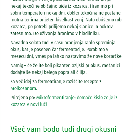
nekaj tekočine običajno uide iz kozarca. Hranimo pri
sobni temperaturi nekaj dni, dokler tekočina ne postane
motna ter ima prijeten kiselkast vonj. Nato obrišemo rob
kozarca, po potrebi prilijemo nekaj slanice in pokrov
zatesnimo. Do uživanja hranimo v hladilniku.
Navadno solata tudi v času hranjenja rahlo spreminja
okus, kar je poseben čar fermentacije. Porabimo v
mesecu dni, vmes pa lahko nastavimo že nove kozarčke.
Namig – če želite bolj pikanten azijski priokus, mešanici
dodajte še nekaj belega popra ali čilija.
Za več idej za fermentiranje raziščite recepte z
Molkosanom
.
Prirejeno po:
Mikrofermentiranje: domače kislo zelje iz
kozarca v novi luči
Všeč vam bodo tudi drugi okusni