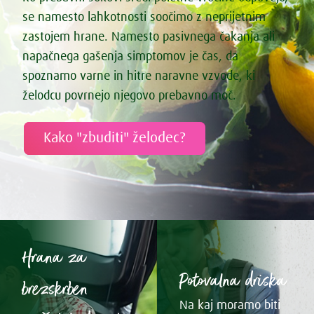
se namesto lahkotnosti soočimo z neprijetnim
zastojem hrane. Namesto pasivnega čakanja ali
napačnega gašenja simptomov je čas, da
spoznamo varne in hitre naravne vzvode, ki
želodcu povrnejo njegovo prebavno moč.
Kako "zbuditi" želodec?
Hrana za
Potovalna driska
brezskrben
Na kaj moramo biti