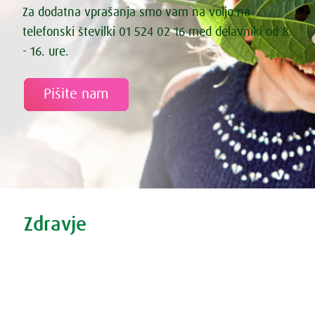
Za dodatna vprašanja smo vam na voljo na
telefonski številki 01 524 02 16 med delavniki od 8.
- 16. ure.
Pišite nam
Tweet
Share this selection
Zdravje
Zdravi nasveti
Vse o prehladu
Povečana prostata?
Težave s spanjem?