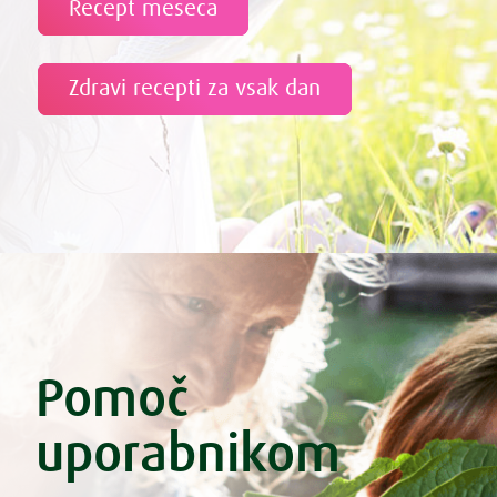
Recept meseca
Zdravi recepti za vsak dan
Pomoč
uporabnikom