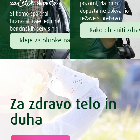
začetek dopusta
pozorni, da nam
dopusta ne pokvarijo
Si bomo spakirali
težave s prebavo?
hrano ali raje jedli na
bencinskih servisih?
Kako ohraniti zdr
Ideje za obroke na poti
Za zdravo telo in
duha