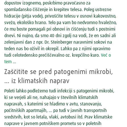
dopustov izognemo, poskrbimo pravočasno za
spomladansko čiščenje in krepitev telesa. Poleg ustrezne
hidracije (pitja vode), privoščite telesu v osnovi kakovostno,
svežo, ekološko hrano. Telo pa vam bo nedvomno hvaležno,
če mu boste pomagali pri obnovi in čiščenju tudi s postnimi
dnevi. Ni nujno, da smo 40 dni zgolj na vodi, že en sadni ali
zelenjavni dan z npr. Dr. Steinberger naravnimi sokovi na
teden nas bo oživil in okrepil. Lahko pa z njimi opravimo
tudi celotedensko prečiščevalno oz. krepčilno kuro.
Več o
tem
...
Zaščitite se pred patogenimi mikrobi,
… iz klimatskih naprav
Poleti lahko podležemo tudi infekciji s patogenimi mikrobi,
ki se verjeli ali ne, nahajajo v številnih klimatskih
napravah, s katerimi se hladimo v avtu, stanovanju,
počitniških apartmajih, … pa tudi v javnih transportnih
sredstvih, kot so letala, vlaki, avtobusi itd. Prav klimatske
naprave v javnem potniškem prometu so v poletnih