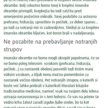
obrambe. Bolj celostno bomo torej k krepitvi imunske
obrambe pristopili, krepkejša bo tudi zaščita pred
omenjenimi prežečimi mikrobi. Torej poskrbite za ustrezno
prehrano, hidracijo, sprostitev in počitek, za dober spanec…
pa tudi za notranji mir in zadovoljstvo. Slednji je za krepitev
imunske obrambe ključen, kot boste brali v nadaljevanju.
Ne pozabite na prebavljanje notranjih
strupov
Imunske obrambe ne bomo mogli okrepiti popolnoma, če se
ne bomo poleg telesnim vzrokom (prehrana, hidracija,
počitek…) za nastanek obolenj posvetili tudi tistim manj
vidnim vzrokom, a kljub temu močno pomembnim za
nastanek večine obolenj. Pet notranjih strupov, o katerih si
boste več lahko prebrali v katerikoli literaturi kitajske
tradicionalne medicine, namreč vsak na svojem delu telesa
ustvarja neravnovesja in s tem bolezni. Če vas na primer še
vedno krha žalost zaradi izgube ljube osebe, bo ta kot
notranji strup načenjala energijo dihal, zaradi česar bosta