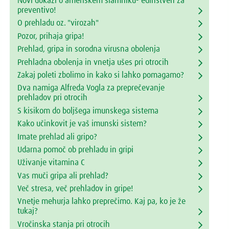
Novi dokazi o ameriškem slamniku- edinstven za
preventivo!
O prehladu oz. "virozah"
Pozor, prihaja gripa!
Prehlad, gripa in sorodna virusna obolenja
Prehladna obolenja in vnetja ušes pri otrocih
Zakaj poleti zbolimo in kako si lahko pomagamo?
Dva namiga Alfreda Vogla za preprečevanje
prehladov pri otrocih
S kisikom do boljšega imunskega sistema
Kako učinkovit je vaš imunski sistem?
Imate prehlad ali gripo?
Udarna pomoč ob prehladu in gripi
Uživanje vitamina C
Vas muči gripa ali prehlad?
Več stresa, več prehladov in gripe!
Vnetje mehurja lahko preprečimo. Kaj pa, ko je že
tukaj?
Vročinska stanja pri otrocih