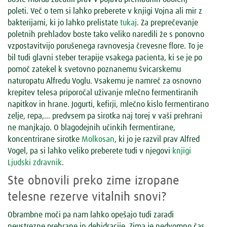
poleti. Več o tem si lahko preberete v knjigi Vojna ali mir z
bakterijami, ki jo lahko prelistate
tukaj
. Za preprečevanje
poletnih prehladov boste tako veliko naredili že s ponovno
vzpostavitvijo porušenega ravnovesja črevesne flore. To je
bil tudi glavni steber terapije vsakega pacienta, ki se je po
pomoč zatekel k svetovno poznanemu švicarskemu
naturopatu Alfredu Voglu. Vsakemu je namreč za osnovno
krepitev telesa priporočal uživanje mlečno fermentiranih
napitkov in hrane. Jogurti, kefirji, mlečno kislo fermentirano
zelje, repa,… predvsem pa sirotka naj torej v vaši prehrani
ne manjkajo. O blagodejnih učinkih fermentirane,
koncentrirane sirotke
Molkosan
, ki jo je razvil prav Alfred
Vogel, pa si lahko veliko preberete tudi v njegovi
knjigi
Ljudski zdravnik
.
Ste obnovili preko zime izropane
telesne rezerve vitalnih snovi?
Obrambne moči pa nam lahko opešajo tudi zaradi
neustrezne prehrane in dehidracije. Zima je nedvomno čas,