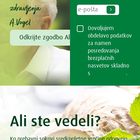
zdravljenja
A.Vogel
Dovoljujem
obdelavo podatkov
Odkrijte zgodbo Alfreda Vogla
za namen
posredovanja
brezplačnih
nasvetov skladno
s
Pogoji uporabe
.
Ali ste vedeli?
Ko prebavni sokovi sredi poletne vročine odpovejo,