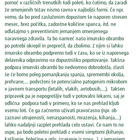
pomoč v različnih trenutkih tudi poleti, ko čutimo, da zaradi
že omenjenih težav nismo ravno v najboljši formi. Če npr.
vemo, da bo pred zasluženim dopustom še naporen stresen
mesec, brez počitka, zadostne količine spanca, itd. ne
odlašajmo s preventivnim jemanjem omenjenega
naravnega zdravila. Ta bo namreč našo imunsko obrambo
po potrebi okrepil in preprečil, da zbolimo. Z njim si lahko
imunsko obrambo podpremo tudi v času, ko se iz napornega
delavnika odpravimo na dopustniško popotovanje. Takšna
podpora imunski obrambi bo nedvomno dobrodošla, zlasti
še če bomo poleg pomanjkanju spanja, spremembi okolja,
prehrane,… podvrženi še potencialno patogenim mikrobom
v javnem transportu (letalih, vlakih, avtobusih,…). Takšen
pripravek pa je nepogrešljiv tudi v potovalni lekarni, saj je
odlična podpora tudi v primeru, ko se nas prehlad kljub
vsemu loti. Če ga začnemo uživati pravočasno (npr. ob
zaznavi utrujenosti, nenaspanosti, mrazenja, kihanja,…)
lahko nadaljnji razplet prehlada celo ustavi. Če nam to ne
uspe, pa bodo poletni prehladi z vsemi simptomi (kihanje,
kašljanje, bolečine v grlu, izcejanje iz nosu…), z jemanjem