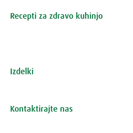
Recepti za zdravo kuhinjo
Recepti za zdravo kuhinjo
S prehrano do zdrave prostate
Revma in prehrana
Šport in prehrana
Izdelki
Iskanje po izdelkih
Iskanje po težavah
Kontaktirajte nas
Vprašajte nas
Pokličite 01 524 02 16