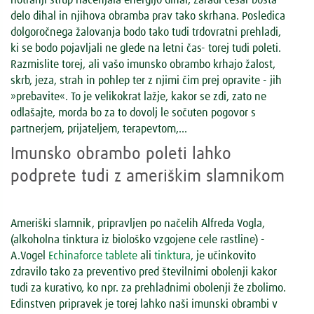
delo dihal in njihova obramba prav tako skrhana. Posledica
dolgoročnega žalovanja bodo tako tudi trdovratni prehladi,
ki se bodo pojavljali ne glede na letni čas- torej tudi poleti.
Razmislite torej, ali vašo imunsko obrambo krhajo žalost,
skrb, jeza, strah in pohlep ter z njimi čim prej opravite - jih
»prebavite«. To je velikokrat lažje, kakor se zdi, zato ne
odlašajte, morda bo za to dovolj le sočuten pogovor s
partnerjem, prijateljem, terapevtom,…
Imunsko obrambo poleti lahko
podprete tudi z ameriškim slamnikom
Ameriški slamnik, pripravljen po načelih Alfreda Vogla,
(alkoholna tinktura iz biološko vzgojene cele rastline) -
A.Vogel
Echinaforce tablete
ali
tinktura
, je učinkovito
zdravilo tako za preventivo pred številnimi obolenji kakor
tudi za kurativo, ko npr. za prehladnimi obolenji že zbolimo.
Edinstven pripravek je torej lahko naši imunski obrambi v