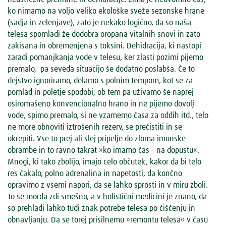
ko nimamo na voljo veliko ekološke sveže sezonske hrane
(sadja in zelenjave), zato je nekako logično, da so naša
telesa spomladi že dodobra oropana vitalnih snovi in zato
zakisana in obremenjena s toksini. Dehidracija, ki nastopi
zaradi pomanjkanja vode v telesu, ker zlasti pozimi pijemo
premalo, pa seveda situacijo še dodatno poslabša. Če to
dejstvo ignoriramo, delamo s polnim tempom, kot se za
pomlad in poletje spodobi, ob tem pa uživamo še naprej
osiromašeno konvencionalno hrano in ne pijemo dovolj
vode, spimo premalo, si ne vzamemo časa za oddih itd., telo
ne more obnoviti iztrošenih rezerv, se prečistiti in se
okrepiti. Vse to prej ali slej pripelje do zloma imunske
obrambe in to ravno takrat »ko imamo čas - na dopustu«.
Mnogi, ki tako zbolijo, imajo celo občutek, kakor da bi telo
res čakalo, polno adrenalina in napetosti, da končno
opravimo z vsemi napori, da se lahko sprosti in v miru zboli.
To se morda zdi smešno, a v holistični medicini je znano, da
so prehladi lahko tudi znak potrebe telesa po čiščenju in
obnavljanju. Da se torej prisilnemu »remontu telesa« v času