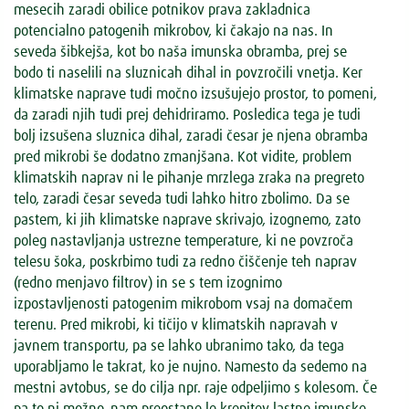
mesecih zaradi obilice potnikov prava zakladnica
potencialno patogenih mikrobov, ki čakajo na nas. In
seveda šibkejša, kot bo naša imunska obramba, prej se
bodo ti naselili na sluznicah dihal in povzročili vnetja. Ker
klimatske naprave tudi močno izsušujejo prostor, to pomeni,
da zaradi njih tudi prej dehidriramo. Posledica tega je tudi
bolj izsušena sluznica dihal, zaradi česar je njena obramba
pred mikrobi še dodatno zmanjšana. Kot vidite, problem
klimatskih naprav ni le pihanje mrzlega zraka na pregreto
telo, zaradi česar seveda tudi lahko hitro zbolimo. Da se
pastem, ki jih klimatske naprave skrivajo, izognemo, zato
poleg nastavljanja ustrezne temperature, ki ne povzroča
telesu šoka, poskrbimo tudi za redno čiščenje teh naprav
(redno menjavo filtrov) in se s tem izognimo
izpostavljenosti patogenim mikrobom vsaj na domačem
terenu. Pred mikrobi, ki tičijo v klimatskih napravah v
javnem transportu, pa se lahko ubranimo tako, da tega
uporabljamo le takrat, ko je nujno. Namesto da sedemo na
mestni avtobus, se do cilja npr. raje odpeljimo s kolesom. Če
pa to ni možno, nam preostane le krepitev lastne imunske