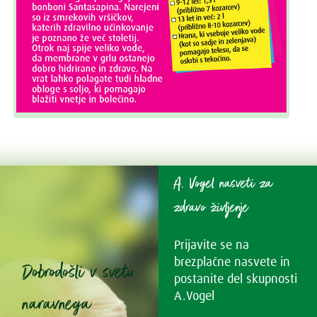
A. Vogel nasveti za
zdravo življenje
Prijavite se na
brezplačne nasvete in
Dobrodošli v svetu
postanite del skupnosti
naravnega
A.Vogel