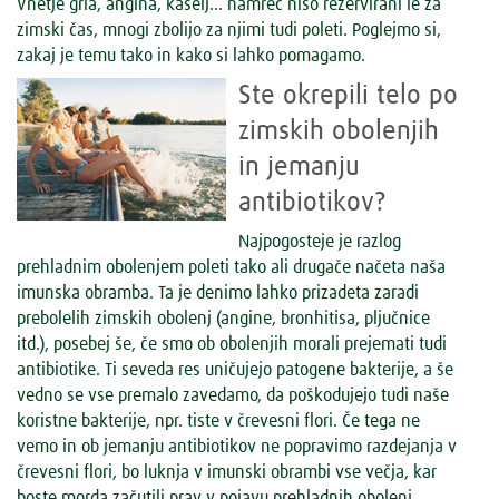
Vnetje grla, angina, kašelj… namreč niso rezervirani le za
zimski čas, mnogi zbolijo za njimi tudi poleti. Poglejmo si,
zakaj je temu tako in kako si lahko pomagamo.
Ste okrepili telo po
zimskih obolenjih
in jemanju
antibiotikov?
Najpogosteje je razlog
prehladnim obolenjem poleti tako ali drugače načeta naša
imunska obramba. Ta je denimo lahko prizadeta zaradi
prebolelih zimskih obolenj (angine, bronhitisa, pljučnice
itd.), posebej še, če smo ob obolenjih morali prejemati tudi
antibiotike. Ti seveda res uničujejo patogene bakterije, a še
vedno se vse premalo zavedamo, da poškodujejo tudi naše
koristne bakterije, npr. tiste v črevesni flori. Če tega ne
vemo in ob jemanju antibiotikov ne popravimo razdejanja v
črevesni flori, bo luknja v imunski obrambi vse večja, kar
boste morda začutili prav v pojavu prehladnih obolenj