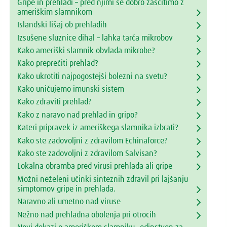
Gripe in prehladi – pred njimi se dobro zaščitimo z
ameriškim slamnikom
Islandski lišaj ob prehladih
Izsušene sluznice dihal – lahka tarča mikrobov
Kako ameriški slamnik obvlada mikrobe?
Kako preprečiti prehlad?
Kako ukrotiti najpogostejši bolezni na svetu?
Kako uničujemo imunski sistem
Kako zdraviti prehlad?
Kako z naravo nad prehlad in gripo?
Kateri pripravek iz ameriškega slamnika izbrati?
Kako ste zadovoljni z zdravilom Echinaforce?
Kako ste zadovoljni z zdravilom Salvisan?
Lokalna obramba pred virusi prehlada ali gripe
Možni neželeni učinki sinteznih zdravil pri lajšanju
simptomov gripe in prehlada.
Naravno ali umetno nad viruse
Nežno nad prehladna obolenja pri otrocih