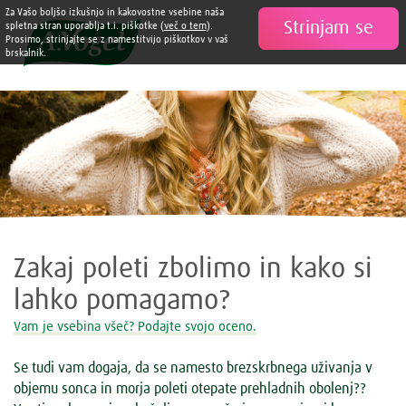
Za Vašo boljšo izkušnjo in kakovostne vsebine naša
Strinjam se

spletna stran uporablja t.i. piškotke (
več o tem
).
Prosimo, strinjajte se z namestitvijo piškotkov v vaš
brskalnik.
Zakaj poleti zbolimo in kako si
lahko pomagamo?
Vam je vsebina všeč? Podajte svojo oceno.
Se tudi vam dogaja, da se namesto brezskrbnega uživanja v
objemu sonca in morja poleti otepate prehladnih obolenj??