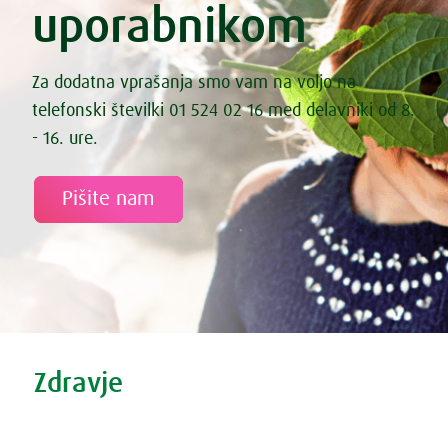
uporabnikom
Za dodatna vprašanja smo vam na voljo na
telefonski številki 01 524 02 16 med delavniki od 8.
- 16. ure.
Pišite nam
Tweet
Share this selection
Zdravje
Zdravi nasveti
Vse o prehladu