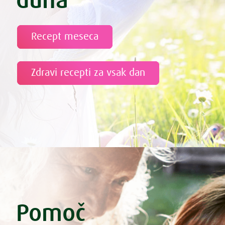
duha
Recept meseca
Zdravi recepti za vsak dan
Pomoč