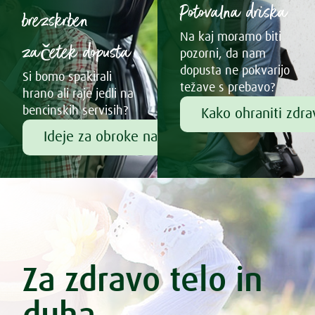
Potovalna driska
brezskrben
Na kaj moramo biti
začetek dopusta
pozorni, da nam
dopusta ne pokvarijo
Si bomo spakirali
težave s prebavo?
hrano ali raje jedli na
bencinskih servisih?
Kako ohraniti zdr
Ideje za obroke na poti
Za zdravo telo in