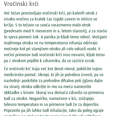
Vročinski krči
Več težav prestavljajo vročinski krči, pri katerih otrok z
visoko vročino za kratek čas izgubi zavest in mišice se
krčijo. S to težavo se sooča sorazmerno malo otrok
(predvsem med 9. mesecem in 6. letom starosti), a za starše
to sprva pomeni šok. A panika je kljub temu odveč. Možgani
majhnega otroka se na temperaturna nihanja odzivajo
močneje kot pri starejšem otroku ali celo odrasli osebi. V
večini primerov tudi vročinski krči niso nevarni, kljub temu
pa z otrokom pojdite k zdravniku, da se razišče vzrok.
Če vročinski krč traja več kot deset minut, pokličite nujno
medicinsko pomoč. Ukrepi, ki jih je potrebno izvesti, pa so
naslednji: poskrbite za prehodne dihalne poti (glavo dajte
na stran), otroka odkrijte in mu na meča namestite
obkladke s kisom. Skoraj vsa domača zdravila so primerna
tudi za otroke. Nogavičke, namočene v kis, znižujejo
telesno temperaturo in so primerne tudi že za dojenčke.
Pripravite pa jih lahko tudi inhalacije, tako da poleg ograje