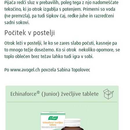
Pijača redči sluz v prebavilih, poleg tega z njo nadomeščate
tekočino, ki jo otrok izgublja s potenjem. Primerni so voda
(ne premrzla), pa tudi šipkov čaj, redke juhe in razredčeni
sadni sokovi.
Počitek v postelji
Otrok leži v postelji, le ko se zares slabo počuti, kasneje pa
to mnogo težje dosežemo. Ko si otrok nekoliko opomore, se
toplo oblečen brez težav lahko tudi igra v sobi.
Po www.avogel.ch povzela Sabina Topolovec

®
Echinaforce
(Junior) žvečljive tablete