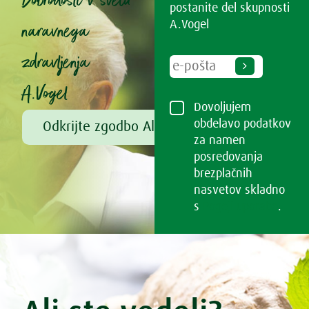
Dobrodošli v svetu
postanite del skupnosti
naravnega
A.Vogel
zdravljenja
A.Vogel
Dovoljujem
obdelavo podatkov
Odkrijte zgodbo Alfreda Vogla
za namen
posredovanja
brezplačnih
nasvetov skladno
s
Pogoji uporabe
.