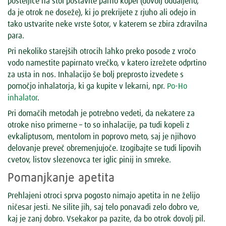
posteljice na stol postavite parno kopel (dovolj oddaljeno,
da je otrok ne doseže), ki jo prekrijete z rjuho ali odejo in
tako ustvarite neke vrste šotor, v katerem se zbira zdravilna
para.
Pri nekoliko starejših otrocih lahko preko posode z vročo
vodo namestite papirnato vrečko, v katero izrežete odprtino
za usta in nos. Inhalacijo še bolj preprosto izvedete s
pomočjo inhalatorja, ki ga kupite v lekarni, npr.
Po-Ho
inhalator
.
Pri domačih metodah je potrebno vedeti, da nekatere za
otroke niso primerne – to so inhalacije, pa tudi kopeli z
evkaliptusom, mentolom in poprovo meto, saj je njihovo
delovanje preveč obremenjujoče. Izogibajte se tudi lipovih
cvetov, listov slezenovca ter iglic pinij in smreke.
Pomanjkanje apetita
Prehlajeni otroci sprva pogosto nimajo apetita in ne želijo
ničesar jesti. Ne silite jih, saj telo ponavadi zelo dobro ve,
kaj je zanj dobro. Vsekakor pa pazite, da bo otrok dovolj pil.