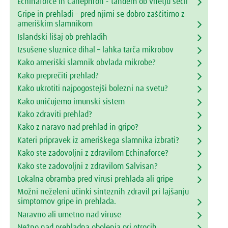
Echinaforce in Canephron - tandem ob vnetju sečil
Gripe in prehladi – pred njimi se dobro zaščitimo z
ameriškim slamnikom
Islandski lišaj ob prehladih
Izsušene sluznice dihal – lahka tarča mikrobov
Kako ameriški slamnik obvlada mikrobe?
Kako preprečiti prehlad?
Kako ukrotiti najpogostejši bolezni na svetu?
Kako uničujemo imunski sistem
Kako zdraviti prehlad?
Kako z naravo nad prehlad in gripo?
Kateri pripravek iz ameriškega slamnika izbrati?
Kako ste zadovoljni z zdravilom Echinaforce?
Kako ste zadovoljni z zdravilom Salvisan?
Lokalna obramba pred virusi prehlada ali gripe
Možni neželeni učinki sinteznih zdravil pri lajšanju
simptomov gripe in prehlada.
Naravno ali umetno nad viruse
Nežno nad prehladna obolenja pri otrocih