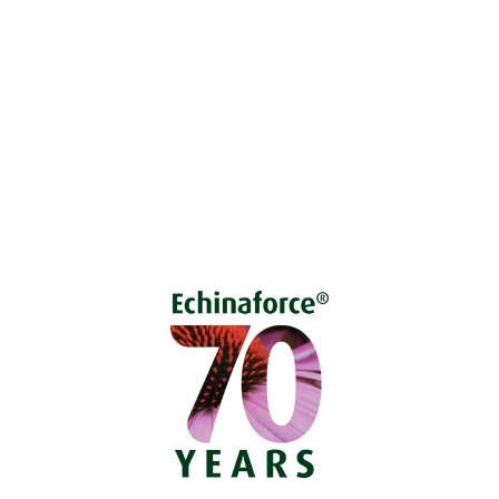
Vprašajte nas
Pokličite 01 524 02 16
Politika zasebnosti
Kodeks ravnanja
O piškotkih