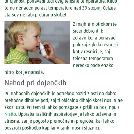
utrujenost, ponavadi tudi dvig telesne temperature. Kljub
temu nenaden porast temperature nad 39 stopinj Celzija
staršev ne rabi pretirano skrbeti.
Z majhnim otrokom je
sicer dobro iti k
zdravniku, a ponavadi
položaj zgleda resnejši
kot v resnici je, saj
telesna temperatura
neredko pade enako
hitro, kot je narasla.
Nahod pri dojenčkih
Pri nahodnih dojenčkih je potrebno paziti zlasti na dobro
prehodne dihalne poti, saj ti običajno dihajo skozi nos in ne
skozi usta. Pri tem si lahko pomagate s pršili za nos, npr. z
Nisito
. Uporaba različnih aspiratorjev je lahko težavna in
stresna, saj je pogosto premočna in pregroba, kar lahko
povzroči poškodbo kapilar v tanki nosni sluznici.