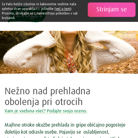
Za Vašo boljšo izkušnjo in kakovostne vsebine naša
Strinjam se

spletna stran uporablja t.i. piškotke (
več o tem
).
Prosimo, strinjajte se z namestitvijo piškotkov v vaš
brskalnik.
Nežno nad prehladna
obolenja pri otrocih
Vam je vsebina všeč? Podajte svojo oceno.
Majhne otroke okužbe prehlada in gripe običajno pogosteje
doletijo kot odrasle osebe. Pojavijo se oslabljenost,