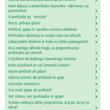
Novi dokazi o ameriškem slamniku- edinstven za
preventivo!
O prehladu oz. "virozah"
Pozor, prihaja gripa!
Prehlad, gripa in sorodna virusna obolenja
Prehladna obolenja in vnetja ušes pri otrocih
Zakaj poleti zbolimo in kako si lahko pomagamo?
Dva namiga Alfreda Vogla za preprečevanje
prehladov pri otrocih
S kisikom do boljšega imunskega sistema
Kako učinkovit je vaš imunski sistem?
Imate prehlad ali gripo?
Udarna pomoč ob prehladu in gripi
Uživanje vitamina C
Vas muči gripa ali prehlad?
Več stresa, več prehladov in gripe!
Vnetje mehurja lahko preprečimo. Kaj pa, ko je že
tukaj?