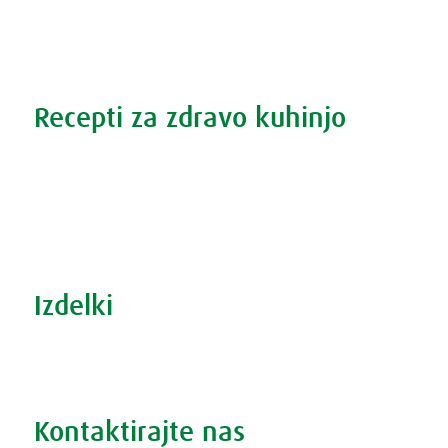
Povečana prostata?
Težave s spanjem?
Recepti za zdravo kuhinjo
Recepti za zdravo kuhinjo
S prehrano do zdrave prostate
Revma in prehrana
Šport in prehrana
Izdelki
Iskanje po izdelkih
Iskanje po težavah
Kontaktirajte nas