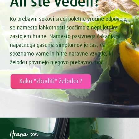
Ali ste vedeli?
Ko prebavni sokovi sredi poletne vročine odpovejo,
se namesto lahkotnosti soočimo z neprijetnim
zastojem hrane. Namesto pasivnega čakanja ali
napačnega gašenja simptomov je čas, da
spoznamo varne in hitre naravne vzvode, ki
želodcu povrnejo njegovo prebavno moč.
Kako "zbuditi" želodec?
Hrana za