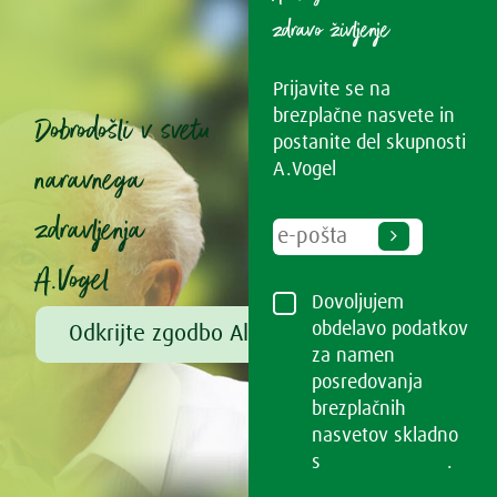
zdravo življenje
Prijavite se na
brezplačne nasvete in
Dobrodošli v svetu
postanite del skupnosti
naravnega
A.Vogel
zdravljenja
A.Vogel
Dovoljujem
obdelavo podatkov
Odkrijte zgodbo Alfreda Vogla
za namen
posredovanja
brezplačnih
nasvetov skladno
s
Pogoji uporabe
.