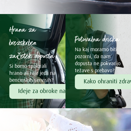
Hrana za
Potovalna driska
brezskrben
Na kaj moramo biti
začetek dopusta
pozorni, da nam
dopusta ne pokvarijo
Si bomo spakirali
težave s prebavo?
hrano ali raje jedli na
bencinskih servisih?
Kako ohraniti zdr
Ideje za obroke na poti