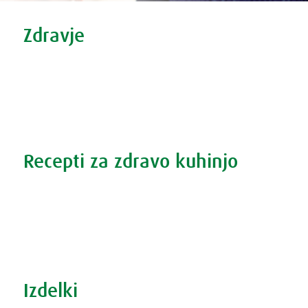
Tweet
Share this selection
Zdravje
Zdravi nasveti
Vse o prehladu
Povečana prostata?
Težave s spanjem?
Recepti za zdravo kuhinjo
Recepti za zdravo kuhinjo
S prehrano do zdrave prostate
Revma in prehrana
Šport in prehrana
Izdelki