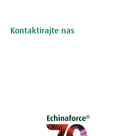
Iskanje po izdelkih
Iskanje po težavah
Kontaktirajte nas
Vprašajte nas
Pokličite 01 524 02 16
Politika zasebnosti
Kodeks ravnanja
O piškotkih