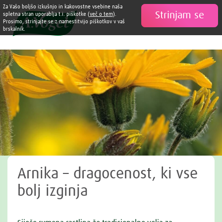
Za Vašo boljšo izkušnjo in kakovostne vsebine naša
Strinjam se

spletna stran uporablja t.i. piškotke (
več o tem
).
Prosimo, strinjajte se z namestitvijo piškotkov v vaš
brskalnik.
Arnika – dragocenost, ki vse
bolj izginja