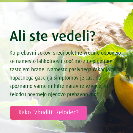
Ali ste vedeli?
Ko prebavni sokovi sredi poletne vročine odpovejo,
se namesto lahkotnosti soočimo z neprijetnim
zastojem hrane. Namesto pasivnega čakanja ali
napačnega gašenja simptomov je čas, da
spoznamo varne in hitre naravne vzvode, ki
želodcu povrnejo njegovo prebavno moč.
Kako "zbuditi" želodec?