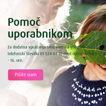
Pomoč
uporabnikom
Za dodatna vprašanja smo vam na voljo na
telefonski številki 01 524 02 16 med delavniki od 8.
- 16. ure.
Pišite nam