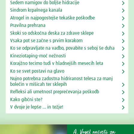
Sedem namigov do boljše hidracije
Sindrom krpalnega kanala
Atrogel in najpogostejše tekaške poškodbe
Pravilna prehrana
Skoki so odskočna deska za zdrave sklepe
Vsaka pot se začne s prvim korakom
Ko se odpravljate na vadbo, povabite s seboj še duha
Kineziotaping-moč nežnosti
Korajžno tecimo tudi v hladnejših mesecih leta
Ko se svet postavi na glavo
Nujno potrebna zadostna hidriranost telesa za manj
bolečin v mišicah ter sklepih
Refleksi ali umetnost preprečevanja poškodb
Kako gibčni ste?
V dvoje je lepše ... in težje!
A. Vogel nasveti za