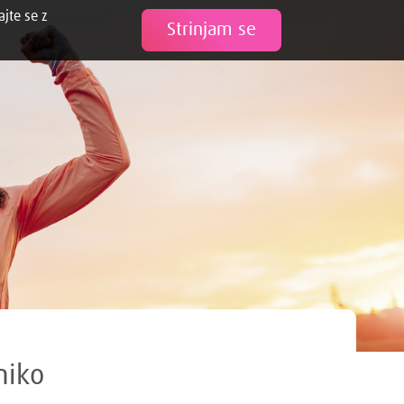
ajte se z
Tweet
Strinjam se
niko