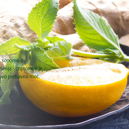
i soočimo z
ašenja simptomov je
govo prebavno moč.