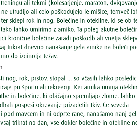
reningu ali tekmi (kolesarjenje, maraton, dvigovanj
 ne utrudijo ali celo poškodujejo le mišice, temveč l
 ter sklepi rok in nog. Bolečine in otekline, ki se ob 
v tako lahko umirimo z arniko. Ta poleg akutne boleči
udi kronične bolečine zaradi poškodb ali vnetja sklep
aj trikrat dnevno nanašanje gela arnike na boleči pr
amo do izginotja težav.
ih
ti nog, rok, prstov, stopal … so včasih lahko posledic
čaja pri športu ali rekreaciji. Ker arnika umirja otekli
utbe in bolečine, ki običajno spremljajo zlome, lahko
dbah pospeši okrevanje prizadetih tkiv. Če seveda
 ni pod mavcem in ni odprte rane, nanašamo nanj gel 
vsaj trikrat na dan, vse dokler bolečine in otekline n