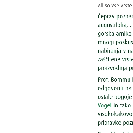
Ali so vse vrst
Čeprav poznam
augustifolia, 
gorska arnika 
mnogi poskusi
nabiranja v n
zaščitene vrst
proizvodnja pr
Prof. Bommu i
odgovoriti na 
ostale pogoje
Vogel
in tako
visokokakovost
pripravke p