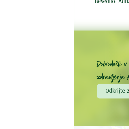
Besedilo: Adr
Dobrodošli 
zdravljenja 
Odkrijte 