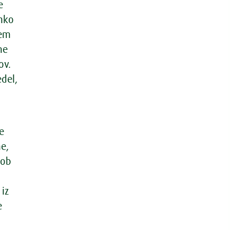
e
ahko
tem
ne
ov.
edel,
e
ne,
 ob
iz
e