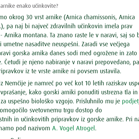
e arnike enako učinkovite?
o okrog 30 vrst arnike (Arnica chamissonis, Arnica
…), pa naj bi največ zdravilnih učinkovin imela prav
- Arnika montana. Ta znano raste le v naravi, saj so b
 umetne nasaditve neuspešni. Zaradi vse večjega
aravi gorska arnika danes sodi med ogrožene in zato
e. Četudi je njeno nabiranje v naravi prepovedano, pa
ipravkov iz te vrste arnike ni povsem ustavila.
z Nemčije je namreč po več kot 10 letih raziskav usp
vprašanje, kako gorski arniki ponuditi ustrezna tla in
 za uspešno biološko vzgojo. Prisluhnilo mu je
podjet
 omogočilo svetovnemu trgu dostop do
nih in učinkovitih pripravkov iz gorske arnike. Pri n
oznamo pod nazivom
A. Vogel Atrogel
.