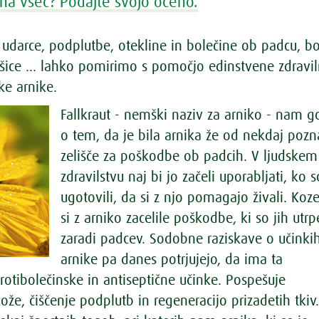
na všeč? Podajte svojo oceno.
, udarce, podplutbe, otekline in bolečine ob padcu, b
išice … lahko pomirimo s pomočjo edinstvene zdravi
ske arnike.
Fallkraut - nemški naziv za arniko - nam g
o tem, da je bila arnika že od nekdaj poz
zelišče za poškodbe ob padcih. V ljudskem
zdravilstvu naj bi jo začeli uporabljati, ko s
ugotovili, da si z njo pomagajo živali. Koz
si z arniko zacelile poškodbe, ki so jih utrp
zaradi padcev. Sodobne raziskave o učinki
arnike pa danes potrjujejo, da ima ta
rotibolečinske in antiseptične učinke. Pospešuje
ože, čiščenje podplutb in regeneracijo prizadetih tkiv