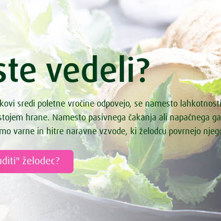
ste vedeli?
kovi sredi poletne vročine odpovejo, se namesto lahkotnost
astojem hrane. Namesto pasivnega čakanja ali napačnega g
mo varne in hitre naravne vzvode, ki želodcu povrnejo nje
diti" želodec?