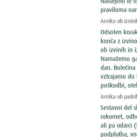
Naštejmo le ne
praviloma na
Arnika ob izvini
Odsoten korak,
konča z izvino
ob izvinih in
Namažemo ga b
dan. Bolečina
vztrajamo do 
poškodbi, otek
Arnika ob padci
Sestavni del 
rokomet, odbo
ali pa udarci 
podplutba, vne