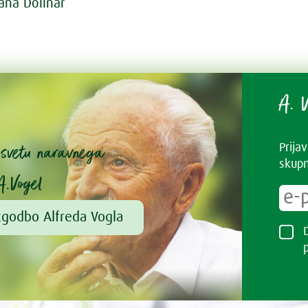
iana Dolinar
A. V
v svetu naravnega
Prija
skupn
A.Vogel
zgodbo Alfreda Vogla