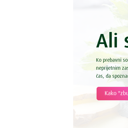
Ali 
Ko prebavni so
neprijetnim z
čas, da spozna
Kako "zbu