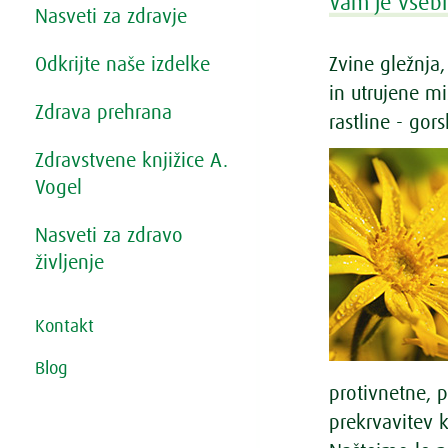
Vam je vsebi
Nasveti za zdravje
Odkrijte naše izdelke
Zvine gležnja
in utrujene m
Zdrava prehrana
rastline - gor
Zdravstvene knjižice A.
Vogel
Nasveti za zdravo
življenje
Kontakt
Blog
protivnetne, p
prekrvavitev k