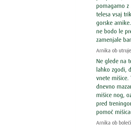
pomagamo z ar
telesa vsaj t
gorske arnike.
ne bodo le pr
zamenjale bar
Arnika ob utruj
Ne glede na t
lahko zgodi, d
vnete mišice. 
dnevno mazanj
mišice nog, oz
pred treningo
pomoč mišicam
Arnika ob boleči