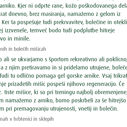
niko. Kjer ni odprte rane, kožo poškodovanega del
rikrat dnevno, brez masiranja, namažemo z gelom iz
 Ker ta pospešuje tudi prekrvavitev, bolečine in otekl
ej izzvenele, temveč bodo tudi podplutbe hitreje
vo in minile.
enih in bolečih mišicah
o ali se ukvarjamo s športom rekreativno ali poklicno
a z njim pretiravamo in si pridelamo utrujene, boleče
Tudi tu odlično pomaga gel gorske arnike. Vsaj trikra
e prizadetih mišic pospeši njihovo regeneracijo. Če
. tiste mišice, ki so pri treningu najbolj obremenjene
m namažemo z arniko, bomo poskrbeli za še hitrejšo
 pri premagovanju utrujenosti, vnetij in bolečin.
nah v hrbtenici in sklepih