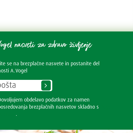
ogel nasveti za zdravo življenje
vite se na brezplačne nasvete in postanite del
osti A.Vogel
Dovoljujem obdelavo podatkov za namen
posredovanja brezplačnih nasvetov skladno s
Pogoji
uporabe
.