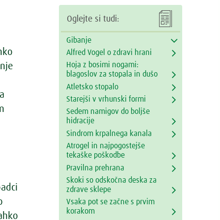

Oglejte si tudi:
Gibanje
ahko
Alfred Vogel o zdravi hrani
Hoja z bosimi nogami:
anje
blagoslov za stopala in dušo
Atletsko stopalo
na
Starejši v vrhunski formi
em
Sedem namigov do boljše
hidracije
Sindrom krpalnega kanala
Atrogel in najpogostejše
tekaške poškodbe
Pravilna prehrana
Skoki so odskočna deska za
padci
zdrave sklepe
o
Vsaka pot se začne s prvim
korakom
lahko