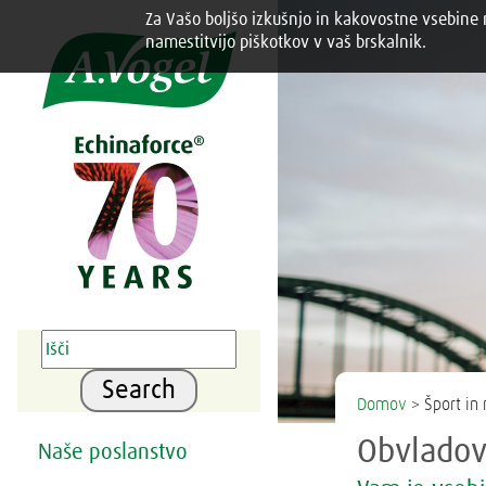
Za Vašo boljšo izkušnjo in kakovostne vsebine n
Share this selection

namestitvijo piškotkov v vaš brskalnik.
Search
Domov
> Šport in 
Obvladov
Naše poslanstvo