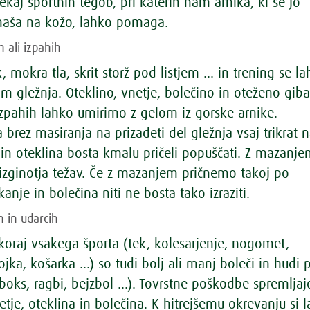
kaj športnih tegob, pri katerih nam arnika, ki se jo
naša na kožo, lahko pomaga.
h ali izpahih
 mokra tla, skrit storž pod listjem … in trening se l
m gležnja. Oteklino, vnetje, bolečino in oteženo gib
 izpahih lahko umirimo z gelom iz gorske arnike.
rez masiranja na prizadeti del gležnja vsaj trikrat 
 in oteklina bosta kmalu pričeli popuščati. Z mazanj
izginotja težav. Če z mazanjem pričnemo takoj po
anje in bolečina niti ne bosta tako izraziti.
h in udarcih
skoraj vsakega športa (tek, kolesarjenje, nogomet,
jka, košarka …) so tudi bolj ali manj boleči in hudi 
(boks, ragbi, bejzbol …). Tovrstne poškodbe spremljaj
tje, oteklina in bolečina. K hitrejšemu okrevanju si 