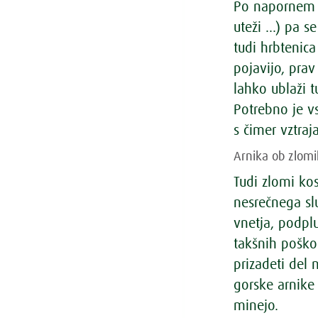
Po napornem t
uteži …) pa se
tudi hrbtenica
pojavijo, pra
lahko ublaži t
Potrebno je vs
s čimer vztraj
Arnika ob zlom
Tudi zlomi kos
nesrečnega slu
vnetja, podpl
takšnih poško
prizadeti del
gorske arnike 
minejo.