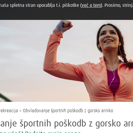
aša spletna stran uporablja t.i. piškotke (
več o tem
). Prosimo, strinj
rekreacija > Obvladovanje športnih poškodb z gorsko arniko
anje športnih poškodb z gorsko ar