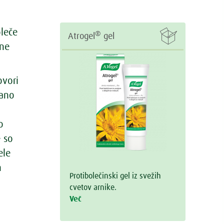
oleče

®
Atrogel
gel
lne
ovori
nano
o
e so
ele
h
Protibolečinski gel iz svežih
cvetov arnike.
Več
.