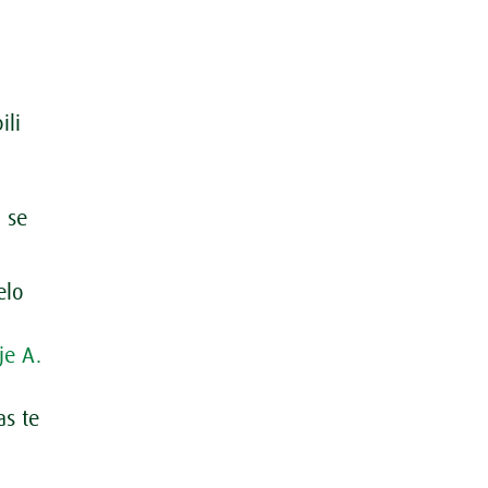
ili
 se
elo
je A.
as te