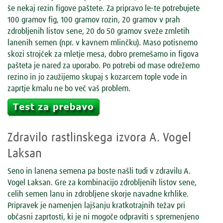
še nekaj rezin figove paštete. Za pripravo le-te potrebujete
100 gramov fig, 100 gramov rozin, 20 gramov v prah
zdrobljenih listov sene, 20 do 50 gramov sveže zmletih
lanenih semen (npr. v kavnem mlinčku). Maso potisnemo
skozi strojček za mletje mesa, dobro premešamo in figova
pašteta je nared za uporabo. Po potrebi od mase odrežemo
rezino in jo zaužijemo skupaj s kozarcem tople vode in
zaprtje kmalu ne bo več vaš problem.
Zdravilo rastlinskega izvora A. Vogel
Laksan
Seno in lanena semena pa boste našli tudi v zdravilu A.
Vogel Laksan. Gre za kombinacijo zdrobljenih listov sene,
celih semen lanu in zdrobljene skorje navadne krhlike.
Pripravek je namenjen lajšanju kratkotrajnih težav pri
občasni zaprtosti, ki je ni mogoče odpraviti s spremenjeno