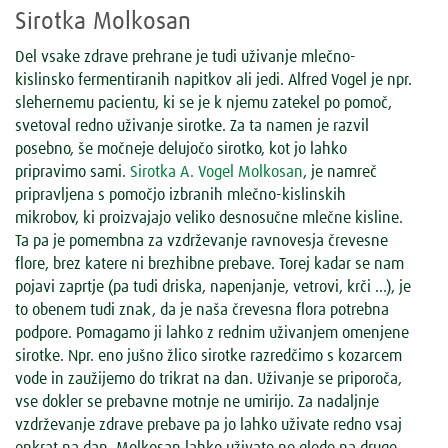
Sirotka Molkosan
Del vsake zdrave prehrane je tudi uživanje mlečno-
kislinsko fermentiranih napitkov ali jedi. Alfred Vogel je npr.
slehernemu pacientu, ki se je k njemu zatekel po pomoč,
svetoval redno uživanje sirotke. Za ta namen je razvil
posebno, še močneje delujočo sirotko, kot jo lahko
pripravimo sami.
Sirotka A. Vogel Molkosan
, je namreč
pripravljena s pomočjo izbranih mlečno-kislinskih
mikrobov, ki proizvajajo veliko desnosučne mlečne kisline.
Ta pa je pomembna za vzdrževanje ravnovesja črevesne
flore, brez katere ni brezhibne prebave. Torej kadar se nam
pojavi zaprtje (pa tudi driska, napenjanje, vetrovi, krči …), je
to obenem tudi znak, da je naša črevesna flora potrebna
podpore. Pomagamo ji lahko z rednim uživanjem omenjene
sirotke. Npr. eno jušno žlico sirotke razredčimo s kozarcem
vode in zaužijemo do trikrat na dan. Uživanje se priporoča,
vse dokler se prebavne motnje ne umirijo. Za nadaljnje
vzdrževanje zdrave prebave pa jo lahko uživate redno vsaj
enkrat na dan. Molkosan lahko uživate ne glede na druge