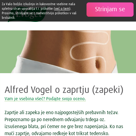
Za Vašo boljšo izkušnjo in kakovostne vsebine naša
Strinjam se

spletna stran uporablja t.i. piškotke (
več o tem
).
Prosimo, strinjajte se z namestitvijo piškotkov v vaš
brskalnik.
Alfred Vogel o zaprtju (zapeki)
Vam je vsebina všeč? Podajte svojo oceno.
Zaprtje ali zapeka je eno najpogostejših prebavnih težav.
Prepoznamo ga po nerednem odvajanju trdega oz.
izsušenega blata, pri čemer ne gre brez napenjanja. Ko nas
muči zaprtje, odvajamo redkeje kot trikrat tedensko.