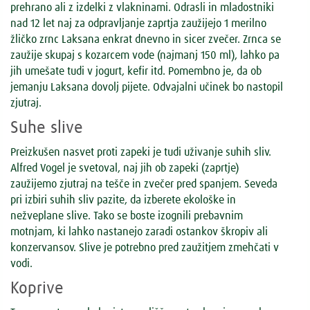
prehrano ali z izdelki z vlakninami. Odrasli in mladostniki
nad 12 let naj za odpravljanje zaprtja zaužijejo 1 merilno
žličko zrnc Laksana enkrat dnevno in sicer zvečer. Zrnca se
zaužije skupaj s kozarcem vode (najmanj 150 ml), lahko pa
jih umešate tudi v jogurt, kefir itd. Pomembno je, da ob
jemanju Laksana dovolj pijete. Odvajalni učinek bo nastopil
zjutraj.
Suhe slive
Preizkušen nasvet proti zapeki je tudi uživanje suhih sliv.
Alfred Vogel je svetoval, naj jih ob zapeki (zaprtje)
zaužijemo zjutraj na tešče in zvečer pred spanjem. Seveda
pri izbiri suhih sliv pazite, da izberete ekološke in
nežveplane slive. Tako se boste izognili prebavnim
motnjam, ki lahko nastanejo zaradi ostankov škropiv ali
konzervansov. Slive je potrebno pred zaužitjem zmehčati v
vodi.
Koprive