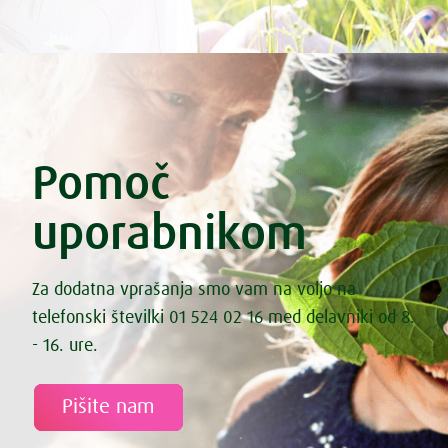
Pomoč
uporabnikom
Za dodatna vprašanja smo vam na voljo na
telefonski številki 01 524 02 16 med delavniki od 8.
- 16. ure.
Pišite nam