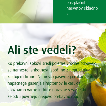
brezplačnih
nasvetov skladno
s
Pogoji uporabe
.
Ali ste vedeli?
Ko prebavni sokovi sredi poletne vročine odpovejo,
se namesto lahkotnosti soočimo z neprijetnim
zastojem hrane. Namesto pasivnega čakanja ali
napačnega gašenja simptomov je čas, da
spoznamo varne in hitre naravne vzvode, ki
želodcu povrnejo njegovo prebavno moč.