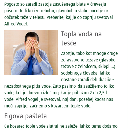
Pogosto so zaradi zastoja zasušenega blata v črevesju
prisotni tudi krči v trebuhu, glavobol in slabo počutje oz.
občutek teže v telesu. Preberite, kaj je ob zaprtju svetoval
Alfred Vogel.
Topla voda na
tešče
Zaprtje, tako kot mnoge druge
zdravstvene težave (glavobol,
težave z želodcem, sklepi …)
sodobnega človeka, lahko
nastane zaradi dehidracije -
nezadostnega pitja vode. Zato pazimo, da zaužijemo toliko
vode, kot jo dnevno izločimo, kar je približno 2 do 2,5 l
vode. Alfred Vogel je svetoval, naj dan, posebej kadar nas
muči zaprtje, začnemo s kozarcem tople vode.
Figova pašteta
Če kozarec tople vode zjutraj ne zaleže, lahko temu dodamo