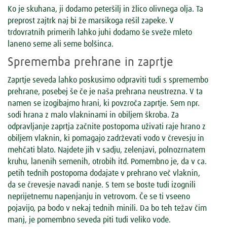
Ko je skuhana, ji dodamo peteršilj in žlico olivnega olja. Ta
preprost zajtrk naj bi že marsikoga rešil zapeke. V
trdovratnih primerih lahko juhi dodamo še sveže mleto
laneno seme ali seme bolšinca.
Sprememba prehrane in zaprtje
Zaprtje seveda lahko poskusimo odpraviti tudi s spremembo
prehrane, posebej še če je naša prehrana neustrezna. V ta
namen se izogibajmo hrani, ki povzroča zaprtje. Sem npr.
sodi hrana z malo vlakninami in obiljem škroba. Za
odpravljanje zaprtja začnite postopoma uživati raje hrano z
obiljem vlaknin, ki pomagajo zadrževati vodo v črevesju in
mehčati blato. Najdete jih v sadju, zelenjavi, polnozrnatem
kruhu, lanenih semenih, otrobih itd. Pomembno je, da v ca.
petih tednih postopoma dodajate v prehrano več vlaknin,
da se črevesje navadi nanje. S tem se boste tudi izognili
neprijetnemu napenjanju in vetrovom. Če se ti vseeno
pojavijo, pa bodo v nekaj tednih minili. Da bo teh težav čim
manj, je pomembno seveda piti tudi veliko vode.