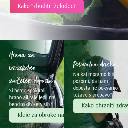
Kako "zbuditi" želodec?
Hrana za
Potovalna driska
brezskrben
Na kaj moramo biti
začetek dopusta
pozorni, da nam
dopusta ne pokvarijo
Si bomo spakirali
težave s prebavo?
hrano ali raje jedli na
bencinskih servisih?
Kako ohraniti zdr
Ideje za obroke na poti