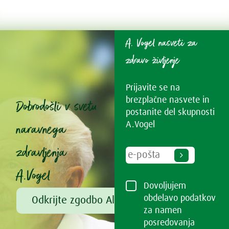
A. Vogel nasveti za
zdravo življenje
Prijavite se na
brezplačne nasvete in
Dobrodošli v svetu
postanite del skupnosti
naravnega
A.Vogel
zdravljenja
A.Vogel
Dovoljujem
obdelavo podatkov
Odkrijte zgodbo Alfreda Vogla
za namen
posredovanja