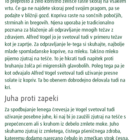
To preprosto a zelo koristno zelišče raste skoraj na vsakem
vrtu. Če ga ne najdete skoraj pred svojim pragom, pa se
podajte v bližnji gozd. Kopriva raste na sončnih pobočjih,
strminah in bregovih. Njena uporaba je tradicionalno
poznana za blaženje ali odpravljanje mnogih težav z
zdravjem. Alfred Vogel jo je svetoval tudi v primeru težav
kot je zaprtje. Za odpravljanje le-tega si skuhajte, najbolje
mlade spomladanske koprive, na mleku. Takšno mleko
pijemo zjutraj na tešče. To je hkrati tudi napitek proti
bruhanju žolča pri migrenskih glavobolih. Poleg tega pa je
kot odvajalo Alfred Vogel svetoval tudi uživanje presne
solate iz kopriv. Ta bo obenem dobrodejno delovala tudi na
kri.
Juha proti zapeki
Za spodbujanje lenega črevesja je Vogel svetoval tudi
uživanje posebne juhe, ki naj bi jo zaužili zjutraj na tešče s
prepečencem ali s kruhom iz debelo zmlete moke. Juho
skuhamo zjutraj iz zmletega, čistega pšeničnega zdroba,
kateremu dodamo narezano čebulo in zmečkan strok česna.