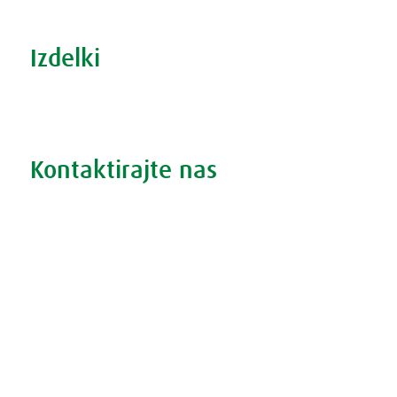
Izdelki
Iskanje po izdelkih
Iskanje po težavah
Kontaktirajte nas
Vprašajte nas
Pokličite 01 524 02 16
Politika zasebnosti
Kodeks ravnanja
O piškotkih