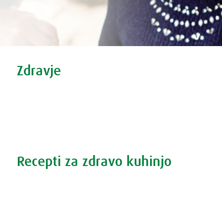
Tweet
Share this selection
Zdravje
Zdravi nasveti
Vse o prehladu
Povečana prostata?
Težave s spanjem?
Recepti za zdravo kuhinjo
Recepti za zdravo kuhinjo
S prehrano do zdrave prostate
Revma in prehrana
Šport in prehrana