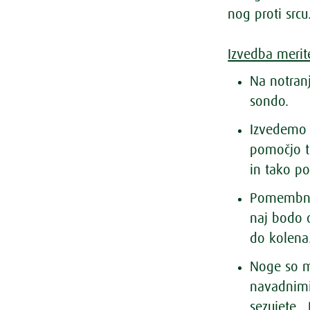
nog proti srcu
Izvedba merit
Na notran
sondo.
Izvedemo o
pomočjo t.
in tako po
Pomembno 
naj bodo 
do kolena
Noge so m
navadnimi
sezujete.