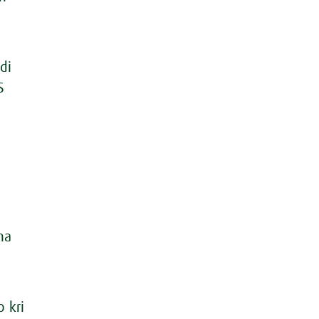
di
S
na
 kri