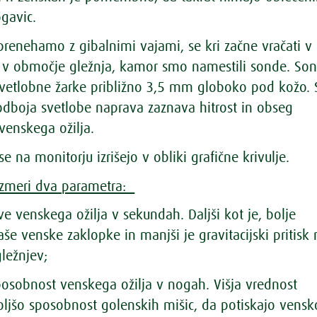
gavic.
prenehamo z gibalnimi vajami, se kri začne vračati v
i v območje gležnja, kamor smo namestili sonde. Son
 svetlobne žarke približno 3,5 mm globoko pod kožo. 
dboja svetlobe naprava zaznava hitrost in obseg
venskega ožilja.
se na monitorju izrišejo v obliki grafične krivulje.
izmeri dva parametra:
ve venskega ožilja v sekundah. Daljši kot je, bolje
aše venske zaklopke in manjši je gravitacijski pritisk 
ležnjev;
posobnost venskega ožilja v nogah. Višja vrednost
ljšo sposobnost golenskih mišic, da potiskajo vensko