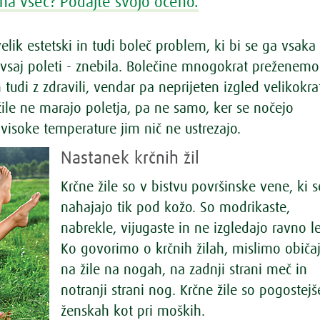
na všeč? Podajte svojo oceno.
velik estetski in tudi boleč problem, ki bi se ga vsaka
 vsaj poleti - znebila. Bolečine mnogokrat preženemo
n tudi z zdravili, vendar pa neprijeten izgled velikokra
žile ne marajo poletja, pa ne samo, ker se nočejo
 visoke temperature jim nič ne ustrezajo.
Nastanek krčnih žil
Krčne žile so v bistvu površinske vene, ki s
nahajajo tik pod kožo. So modrikaste,
nabrekle, vijugaste in ne izgledajo ravno l
Ko govorimo o krčnih žilah, mislimo običa
na žile na nogah, na zadnji strani meč in
notranji strani nog. Krčne žile so pogostejš
ženskah kot pri moških.