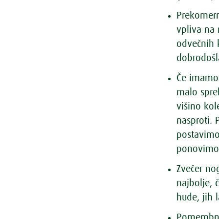
Prekomern
vpliva na 
odvečnih k
dobrodošl
Če imamo 
malo spre
višino kol
nasproti.
postavimo
ponovimo
Zvečer no
najbolje, 
hude, jih 
Pomembna j