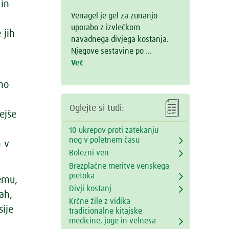
 in
Venagel je gel za zunanjo
uporabo z izvlečkom
 jih
navadnega divjega kostanja.
Njegove sestavine po …
Več
amo

Oglejte si tudi:
ejše
10 ukrepov proti zatekanju
nog v poletnem času
h v
Bolezni ven
Brezplačne meritve venskega
pretoka
emu,
Divji kostanj
ah,
Krčne žile z vidika
sije
tradicionalne kitajske
medicine, joge in velnesa