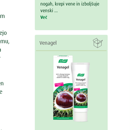
nogah, krepi vene in izboljšuje
venski …
em
Več
ejo

temu,
Venagel
a
v
en
e