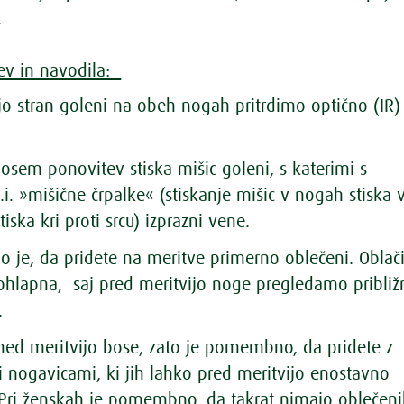
.
ev in navodila:
jo stran goleni na obeh nogah pritrdimo optično (IR)
sem ponovitev stiska mišic goleni, s katerimi s
i. »mišične črpalke« (stiskanje mišic v nogah stiska 
tiska kri proti srcu) izprazni vene.
je, da pridete na meritve primerno oblečeni. Oblači
ohlapna, saj pred meritvijo noge pregledamo približ
.
ed meritvijo bose, zato je pomembno, da pridete z
 nogavicami, ki jih lahko pred meritvijo enostavno
 Pri ženskah je pomembno, da takrat nimajo oblečen