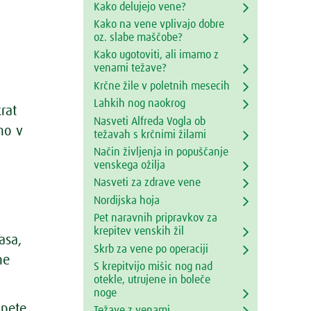
Kako delujejo vene?
Kako na vene vplivajo dobre
oz. slabe maščobe?
Kako ugotoviti, ali imamo z
venami težave?
Krčne žile v poletnih mesecih
Lahkih nog naokrog
rat
Nasveti Alfreda Vogla ob
mo v
težavah s krčnimi žilami
Način življenja in popuščanje
venskega ožilja
Nasveti za zdrave vene
Nordijska hoja
Pet naravnih pripravkov za
krepitev venskih žil
asa,
Skrb za vene po operaciji
ne
S krepitvijo mišic nog nad
otekle, utrujene in boleče
noge
 pete
Težave z venami