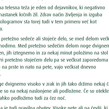
a telesna teža je eden od dejavnikov, ki negativno
nastanek krčnih žil. Zdrav način življenja in izguba
ilogramov sta torej tudi v tem primeru več kot
a.
pretežno sedeče ali stoječe delo, se med delom večk
hodimo. Med pretežno sedečim delom noge dvigne
en, jih iztegnemo in za nekaj minut položimo na stol
 Pri pretežno stoječem delu pa se večkrat zaporedoma
 na prste in nato na pete, vajo večkrat dnevno
.
ge dvignemo visoko v zrak in jih tako držimo nekaj č
če so na nekaj naslonjene ali podložene. Če so otekli
lahko podložimo tudi za čez noč.
e tudi pravilna obutev. Visoke pete ali pa čevlji, ki