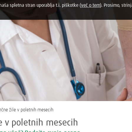
aša spletna stran uporablja t.i. piškotke (
več o tem
). Prosimo, strinj
rčne žile v poletnih mesecih
le v poletnih mesecih