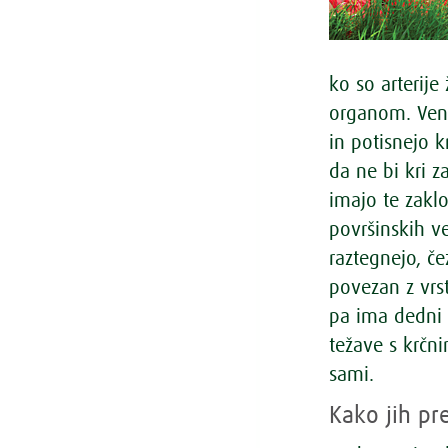
ko so arterije
organom. Vene
in potisnejo k
da ne bi kri z
imajo te zaklo
površinskih ve
raztegnejo, če
povezan z vrs
pa ima dedni 
težave s krčni
sami.
Kako jih p