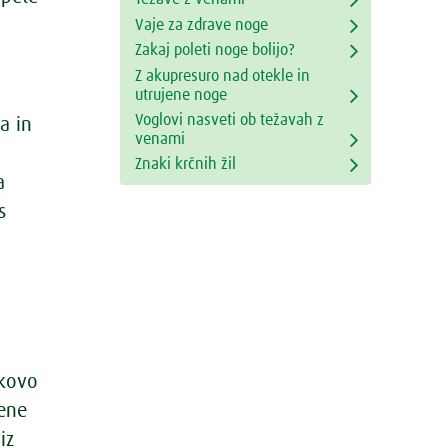
Vaje za zdrave noge
Zakaj poleti noge bolijo?
Z akupresuro nad otekle in
utrujene noge
Voglovi nasveti ob težavah z
a in
venami
Znaki krčnih žil
a
s
m
ikovo
vene
iz