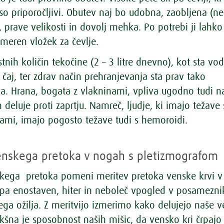
so priporočljivi. Obutev naj bo udobna, zaobljena (ne
, prave velikosti in dovolj mehka. Po potrebi ji lahko
meren vložek za čevlje.
stnih količin tekočine (2 – 3 litre dnevno), kot sta vod
čaj, ter zdrav način prehranjevanja sta prav tako
 Hrana, bogata z vlakninami, vpliva ugodno tudi n
 deluje proti zaprtju. Namreč, ljudje, ki imajo težave 
ilami, imajo pogosto težave tudi s hemoroidi.
enskega pretoka v nogah s pletizmografo
kega pretoka pomeni meritev pretoka venske krvi v
pa enostaven, hiter in neboleč vpogled v posamezn
ega ožilja. Z meritvijo izmerimo kako delujejo naše 
kšna je sposobnost naših mišic, da vensko kri črpajo 