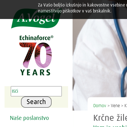
Za Vašo boljšo izkušnjo in kakovostne vsebine n
Share this selection

namestitvijo piškotkov v vaš brskalnik.
Search
Domov
> Vene > K
Krčne ži
Naše poslanstvo