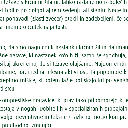
 težave s krčnimi žilami, lahko razberemo iz bolečih
ki bolijo po dolgotrajnem sedenju ali stanju. Noge in
rat ponavadi (zlasti zvečer) otekli in zadebeljeni, če se
a imamo občutek napetosti.
mo, da smo nagnjeni k nastanku krčnih žil in da im
šne narave, ki nastanek krčnih žil samo še spodbuja,
sikaj ukrenemo, da si težave olajšamo. Najpomembn
ibanje, torej redna telesna aktivnost. Ta pripomore k
repimo mišice, ki potem lažje potiskajo kri po vena
i srcu.
 kompresijske nogavice, ki prav tako pripomorejo k t
zastaja v nogah. Dobite jih v specializiranih prodajaln
 voljo preventivne in takšne z različno močjo kompre
o predhodno izmerijo).