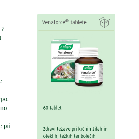

®
Venaforce
tablete
 z
t
e
epo.
jno
60 tablet
e pri
Zdravi težave pri krčnih žilah in
oteklih, težkih ter bolečih