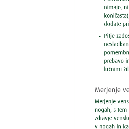
nimajo, ni
koničasta)
dodate pri
Pitje zado
nesladkan 
pomembna.
prebavo in
krčnimi ž
Merjenje v
Merjenje vens
nogah, s tem 
zdravje vensk
v nogah in ka