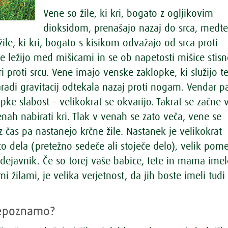
Vene so žile, ki kri, bogato z ogljikovim
dioksidom, prenašajo nazaj do srca, medt
 žile, ki kri, bogato s kisikom odvažajo od srca proti
 ležijo med mišicami in se ob napetosti mišice stisn
ri proti srcu. Vene imajo venske zaklopke, ki služijo 
aradi gravitacij odtekala nazaj proti nogam. Vendar p
pke slabost – velikokrat se okvarijo. Takrat se začne 
nah nabirati kri. Tlak v venah se zato veča, vene se
z čas pa nastanejo krčne žile. Nastanek je velikokrat
to dela (pretežno sedeče ali stoječe delo), velik pom
dejavnik. Če so torej vaše babice, tete in mama imel
mi žilami, je velika verjetnost, da jih boste imeli tudi
repoznamo?