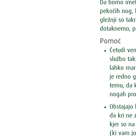
Da bomo imeli
pekočih nog, 
gležnji so tak
dotaknemo, p
Pomoč
Četudi ve
službo tak
lahko mar
je redno g
temu, da k
nogah prot
Obstajajo
da kri ne 
kjer so na
(ki vam j