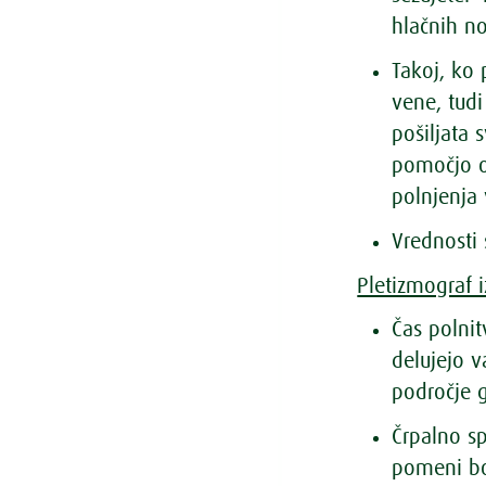
hlačnih no
Takoj, ko 
vene, tud
pošiljata
pomočjo o
polnjenja 
Vrednosti 
Pletizmograf 
Čas polnit
delujejo v
področje g
Črpalno s
pomeni bo