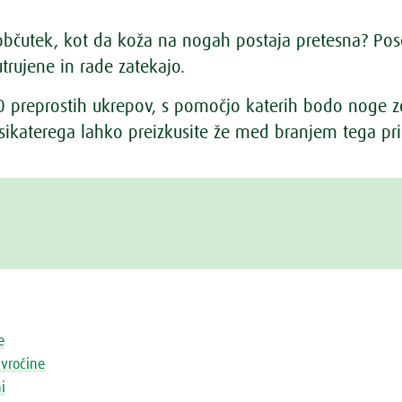
občutek, kot da koža na nogah postaja pretesna? Pos
trujene in rade zatekajo.
0 preprostih ukrepov, s pomočjo katerih bodo noge zo
sikaterega lahko preizkusite že med branjem tega pr
e
 vročine
i