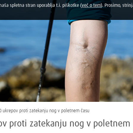
aša spletna stran uporablja t.i. piškotke (
več o tem
). Prosimo, strinj
0 ukrepov proti zatekanju nog v poletnem času
ov proti zatekanju nog v poletnem