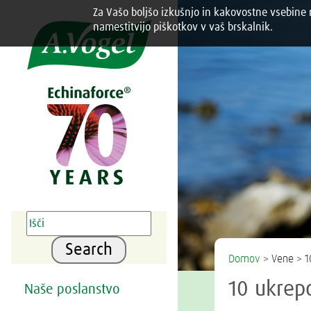
Za Vašo boljšo izkušnjo in kakovostne vsebine n
Share this selection

namestitvijo piškotkov v vaš brskalnik.
Search
Domov
> Vene > 1
10 ukrep
Naše poslanstvo