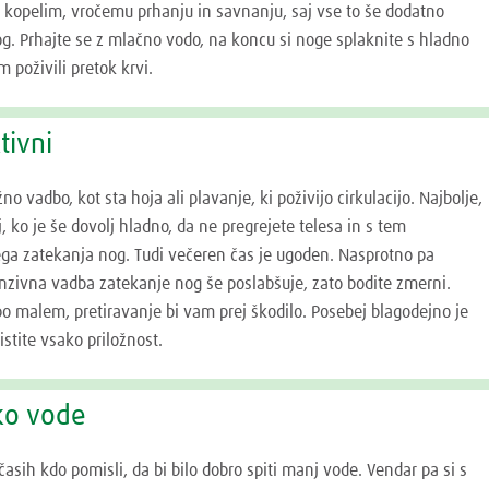
m kopelim, vročemu prhanju in savnanju, saj vse to še dodatno
g. Prhajte se z mlačno vodo, na koncu si noge splaknite s hladno
m poživili pretok krvi.
tivni
 vadbo, kot sta hoja ali plavanje, ki poživijo cirkulacijo. Najbolje,
j, ko je še dovolj hladno, da ne pregrejete telesa in s tem
ga zatekanja nog. Tudi večeren čas je ugoden. Nasprotno pa
nzivna vadba zatekanje nog še poslabšuje, zato bodite zmerni.
 po malem, pretiravanje bi vam prej škodilo. Posebej blagodejno je
istite vsako priložnost.
iko vode
časih kdo pomisli, da bi bilo dobro spiti manj vode. Vendar pa si s