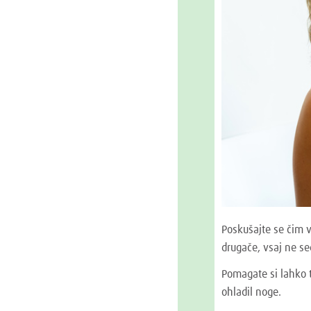
Poskušajte se čim v
drugače, vsaj ne sed
Pomagate si lahko t
ohladil noge.