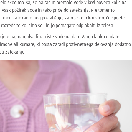
elo škodimo, saj se na račun premalo vode v krvi poveča količina
rži vsak požirek vode in tako pride do zatekanja. Prekomerno
ki meri zatekanje nog poslabšuje, zato je zelo koristno, če spijete
 razredčite količino soli in jo pomagate odplakniti iz telesa.
pijete najmanj dva litra čiste vode na dan. Vanjo lahko dodate
limone ali kumare, ki bosta zaradi protivnetnega delovanja dodatno
ti zatekanju.