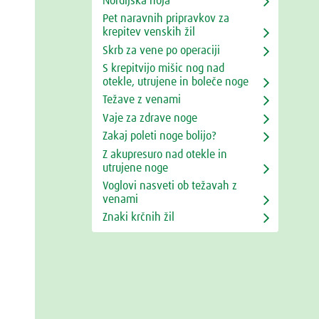
Nordijska hoja
Pet naravnih pripravkov za
krepitev venskih žil
Skrb za vene po operaciji
S krepitvijo mišic nog nad
otekle, utrujene in boleče noge
Težave z venami
Vaje za zdrave noge
Zakaj poleti noge bolijo?
Z akupresuro nad otekle in
utrujene noge
Voglovi nasveti ob težavah z
venami
Znaki krčnih žil