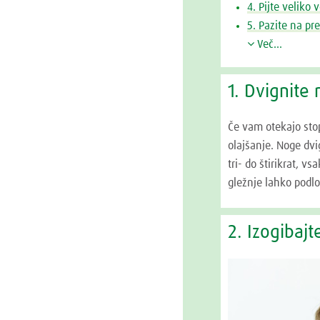
4. Pijte veliko 
5. Pazite na pr
Več...
1. Dvignite
Če vam otekajo stop
olajšanje. Noge dvig
tri- do štirikrat, v
gležnje lahko podlo
2. Izogibajt