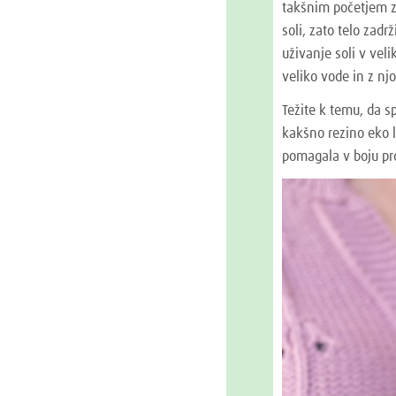
takšnim početjem z
soli, zato telo zad
uživanje soli v veli
veliko vode in z njo
Težite k temu, da s
kakšno rezino eko 
pomagala v boju pro