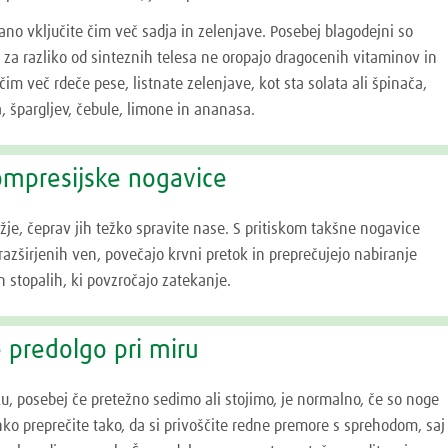
rano vključite čim več sadja in zelenjave. Posebej blagodejni so
ki za razliko od sinteznih telesa ne oropajo dragocenih vitaminov in
čim več rdeče pese, listnate zelenjave, kot sta solata ali špinača,
a, špargljev, čebule, limone in ananasa.
ompresijske nogavice
ožje, čeprav jih težko spravite nase. S pritiskom takšne nogavice
azširjenih ven, povečajo krvni pretok in preprečujejo nabiranje
n stopalih, ki povzročajo zatekanje.
e predolgo pri miru
, posebej če pretežno sedimo ali stojimo, je normalno, če so noge
hko preprečite tako, da si privoščite redne premore s sprehodom, saj