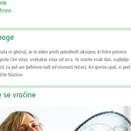
vode
ehrano
 noge
ala in gležnji, je to eden prvih potrebnih ukrepov, ki hitro prinese
nite čim višje, vsekakor višje od srca. To storite vsak dan, najbolje
sakič za pol ure (odvisno tudi od resnosti težav). Ko greste spat, si pod
žite blazino.
e se vročine