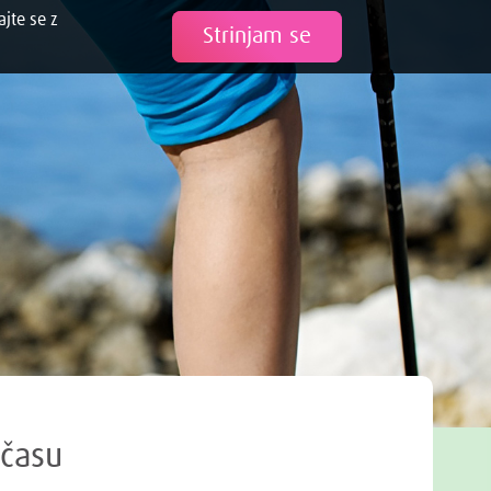
ajte se z
Tweet
Strinjam se
 času