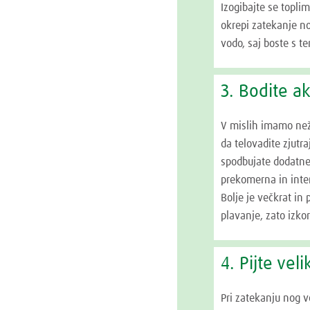
Izogibajte se topli
okrepi zatekanje no
vodo, saj boste s te
3. Bodite ak
V mislih imamo nežno
da telovadite zjutra
spodbujate dodatne
prekomerna in inte
Bolje je večkrat in
plavanje, zato izkor
4. Pijte vel
Pri zatekanju nog v