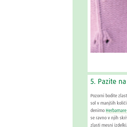
5. Pazite n
Pozorni bodite zlas
sol v manjših količi
denimo
Herbamare 
se ravno v njih skri
zlasti mesni izdelk