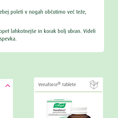
ebej poleti v nogah občutimo več teže,
pet lahkotnejše in korak bolj ubran. Videli
ispevka.

®
Venaforce
tablete