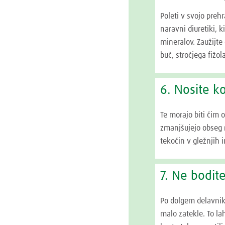
Poleti v svojo preh
naravni diuretiki, 
mineralov. Zaužijte 
buč, stročjega fižol
6. Nosite k
Te morajo biti čim 
zmanjšujejo obseg r
tekočin v gležnjih i
7. Ne bodit
Po dolgem delavniku
malo zatekle. To la