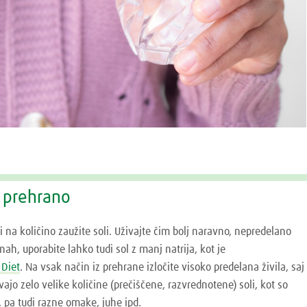
a prehrano
ti na količino zaužite soli. Uživajte čim bolj naravno, nepredelano
nah, uporabite lahko tudi sol z manj natrija, kot je
Diet
. Na vsak način iz prehrane izločite visoko predelana živila, saj
vajo zelo velike količine (prečiščene, razvrednotene) soli, kot so
i, pa tudi razne omake, juhe ipd.