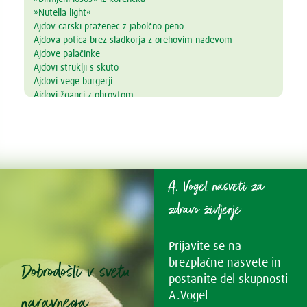
»Nutella light«
Ajdov carski praženec z jabolčno peno
Ajdova potica brez sladkorja z orehovim nadevom
Ajdove palačinke
Ajdovi struklji s skuto
Ajdovi vege burgerji
Ajdovi žganci z ohrovtom
Alkalni napitek
Amarantova kaša s prelivom iz jagodičevja
Ananasove lučke
Andaluzijski gaspačo
Arašidovi keksi brez masla, jajc in moke
Arašidovi polnozrnati piškotki
A. Vogel nasveti za
Aromatična juha z lososom in azijskim pridihom
Avokadov mousse s čokolado in pomarančo
zdravo življenje
Avokadov namaz z drobnjakom
Bambu kavna krema z datljevo karamelo
Prijavite se na
Bambu Pumpkin Latte
Bambu strjenka
brezplačne nasvete in
Dobrodošli v svetu
Bambu tiramisu rulada – brez glutena
postanite del skupnosti
Bambu-čoko-vanilja puding
naravnega
A.Vogel
Bambujevi poljubčki z lešniki