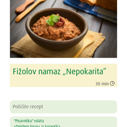
Fižolov namaz „Nepokarita“

30 min
"Pisarniška" solata
»Dimljeni losos« iz korenčka