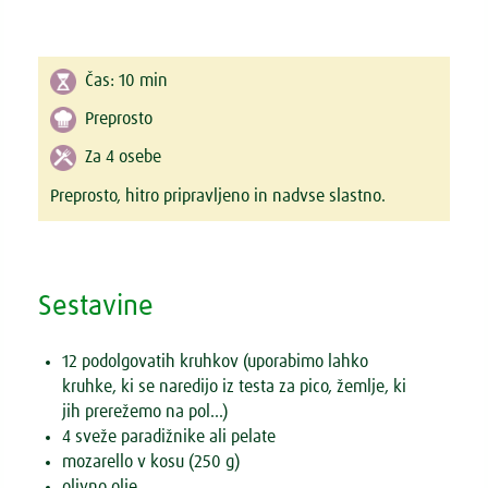
Čas:
10 min
Preprosto
Za 4 osebe
Preprosto, hitro pripravljeno in nadvse slastno.
Sestavine
12 podolgovatih kruhkov (uporabimo lahko
kruhke, ki se naredijo iz testa za pico, žemlje, ki
jih prerežemo na pol...)
4 sveže paradižnike ali pelate
mozarello v kosu (250 g)
olivno olje