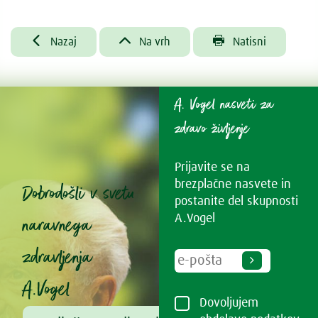



Nazaj
Na vrh
Natisni
A. Vogel nasveti za
zdravo življenje
Prijavite se na
brezplačne nasvete in
Dobrodošli v svetu
postanite del skupnosti
naravnega
A.Vogel
zdravljenja
A.Vogel
Dovoljujem