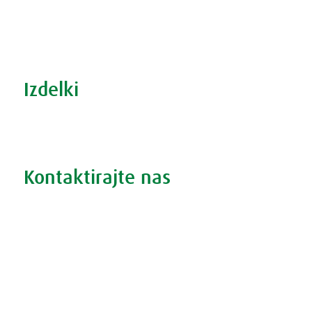
S prehrano do zdrave prostate
Revma in prehrana
Šport in prehrana
Izdelki
Iskanje po izdelkih
Iskanje po težavah
Kontaktirajte nas
Vprašajte nas
Pokličite 01 524 02 16
Politika zasebnosti
Kodeks ravnanja
O piškotkih