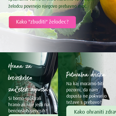
želodcu povrnejo njegovo prebavno moč.
Kako "zbuditi" želodec?
Hrana za
Potovalna driska
brezskrben
Na kaj moramo biti
začetek dopusta
pozorni, da nam
dopusta ne pokvarijo
Si bomo spakirali
težave s prebavo?
hrano ali raje jedli na
bencinskih servisih?
Kako ohraniti zdr