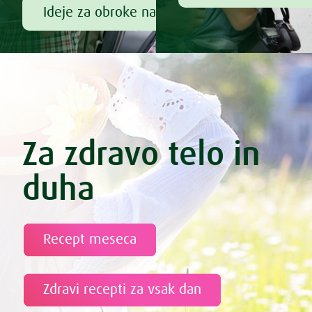
Ideje za obroke na poti
Za zdravo telo in
duha
Recept meseca
Zdravi recepti za vsak dan