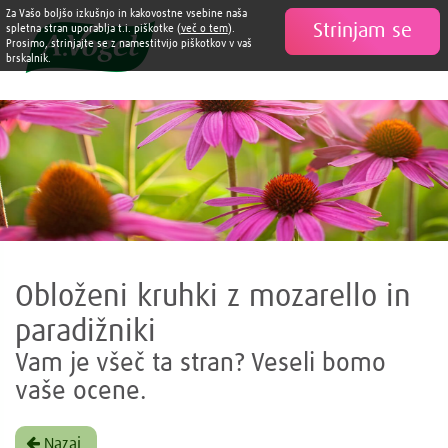
Za Vašo boljšo izkušnjo in kakovostne vsebine naša
Strinjam se

spletna stran uporablja t.i. piškotke (
več o tem
).
Prosimo, strinjajte se z namestitvijo piškotkov v vaš
brskalnik.
Obloženi kruhki z mozarello in
paradižniki
Vam je všeč ta stran? Veseli bomo
vaše ocene.
Nazaj