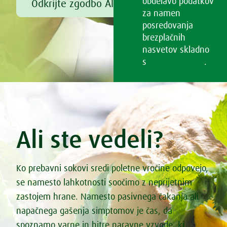
obdelavo podatkov
Odkrijte zgodbo Alfreda Vogla
za namen
posredovanja
brezplačnih
nasvetov skladno
s
Pogoji uporabe
.
Ali ste vedeli?
Ko prebavni sokovi sredi poletne vročine odpovejo,
se namesto lahkotnosti soočimo z neprijetnim
zastojem hrane. Namesto pasivnega čakanja ali
napačnega gašenja simptomov je čas, da
spoznamo varne in hitre naravne vzvode, ki