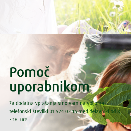
Pomoč
uporabnikom
Za dodatna vprašanja smo vam na voljo na
telefonski številki 01 524 02 16 med delavniki od 8.
- 16. ure.