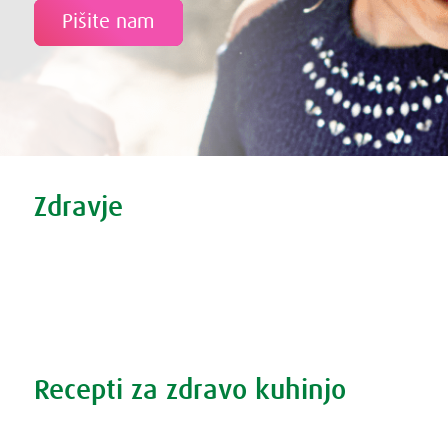
Pišite nam
Tweet
Share this selection
Zdravje
Zdravi nasveti
Vse o prehladu
Povečana prostata?
Težave s spanjem?
Recepti za zdravo kuhinjo
Recepti za zdravo kuhinjo