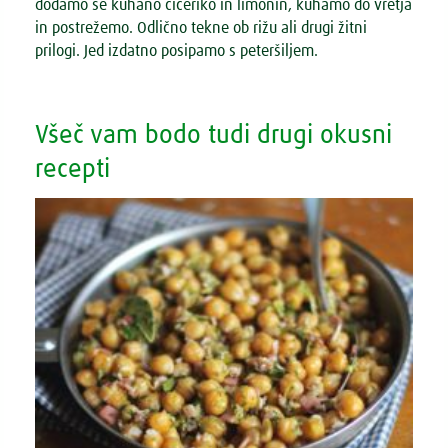
dodamo še kuhano čičeriko in limonin, kuhamo do vretja
in postrežemo. Odlično tekne ob rižu ali drugi žitni
prilogi. Jed izdatno posipamo s peteršiljem.
Všeč vam bodo tudi drugi okusni
recepti