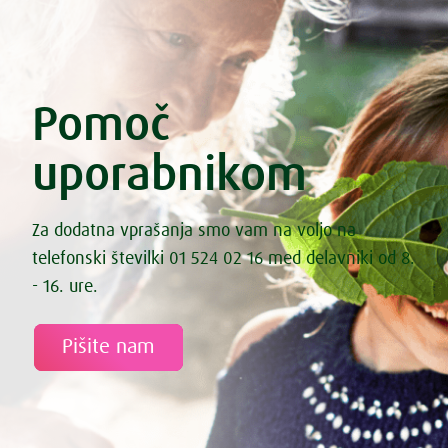
Energijske sirove kroglice
Enolončnica s štorovkami
Enolončnica z lečo in zelenjavo
Enolončnica z zeleno zelenjavo
Esenski kruhki iz nakaljene pšenice
Pomoč
Esenski kruhki iz nakaljene pšenice
Fermentirana bezgova omleta
uporabnikom
Fermentirana zeljna solata s korenčkom
Fermentirane kisle kumarice
Fermentirane palačinke
File lososa s sezamom
Za dodatna vprašanja smo vam na voljo na
File smuca na spinacni rizoti
telefonski številki 01 524 02 16 med delavniki od 8.
Fižol s pečenimi paradižniki in marinirano feto
Fižol z zelenjavo iz pečice
- 16. ure.
Fižolov namaz „Nepokarita“
Fižolova mineštra s pastinakom
Fritata s sladkim krompirjem, špinačo in feta sirom
Pišite nam
Gibanica iz kozarca
Gobova juha
Gostilniški izotonik
Grahova juha z rižem
Grahova kremna juha s koprivami