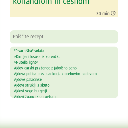
koriandrom in česnom

30 min
"Pisarniška" solata
»Dimljeni losos« iz korenčka
»Nutella light«
Ajdov carski praženec z jabolčno peno
Ajdova potica brez sladkorja z orehovim nadevom
Ajdove palačinke
Ajdovi struklji s skuto
Ajdovi vege burgerji
Ajdovi žganci z ohrovtom
Alkalni napitek
Amarantova kaša s prelivom iz jagodičevja
Ananasove lučke
Andaluzijski gaspačo
Arašidovi keksi brez masla, jajc in moke