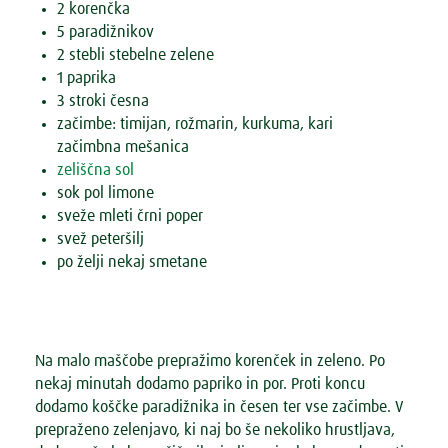
2 korenčka
5 paradižnikov
2 stebli stebelne zelene
1 paprika
3 stroki česna
začimbe: timijan, rožmarin, kurkuma, kari
začimbna mešanica
zeliščna sol
sok pol limone
sveže mleti črni poper
svež peteršilj
po želji nekaj smetane
Na malo maščobe prepražimo korenček in zeleno. Po
nekaj minutah dodamo papriko in por. Proti koncu
dodamo koščke paradižnika in česen ter vse začimbe. V
prepraženo zelenjavo, ki naj bo še nekoliko hrustljava,