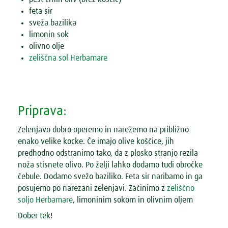
feta sir
sveža bazilika
limonin sok
olivno olje
zeliščna sol Herbamare
Priprava:
Zelenjavo dobro operemo in narežemo na približno
enako velike kocke. Če imajo olive koščice, jih
predhodno odstranimo tako, da z plosko stranjo rezila
noža stisnete olivo. Po želji lahko dodamo tudi obročke
čebule. Dodamo svežo baziliko. Feta sir naribamo in ga
posujemo po narezani zelenjavi. Začinimo z
zeliščno
soljo Herbamare
, limoninim sokom in olivnim oljem
Dober tek!