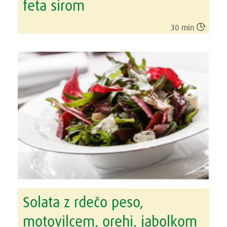
feta sirom

30 min
Solata z rdečo peso,
motovilcem, orehi, jabolkom