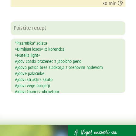

30 min
"Pisarniška" solata
»Dimljeni losos« iz korenčka
»Nutella light«
Ajdov carski praženec z jabolčno peno
Ajdova potica brez sladkorja z orehovim nadevom
Ajdove palačinke
Ajdovi struklji s skuto
Ajdovi vege burgerji
Ajdovi žganci z ohrovtom
Alkalni napitek
Amarantova kaša s prelivom iz jagodičevja
Ananasove lučke
Andaluzijski gaspačo
Arašidovi keksi brez masla, jajc in moke
Arašidovi polnozrnati piškotki
A. Vogel nasveti za
Aromatična juha z lososom in azijskim pridihom