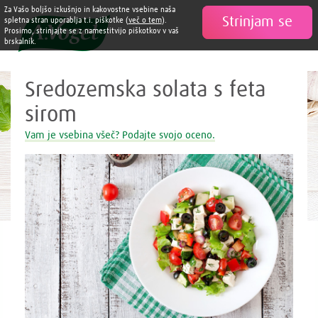
Zdravi in slastni recepti A. Vogel
Za Vašo boljšo izkušnjo in kakovostne vsebine naša
Strinjam se

spletna stran uporablja t.i. piškotke (
več o tem
).
Prosimo, strinjajte se z namestitvijo piškotkov v vaš
brskalnik.
Sredozemska solata s feta
sirom
Vam je vsebina všeč? Podajte svojo oceno.