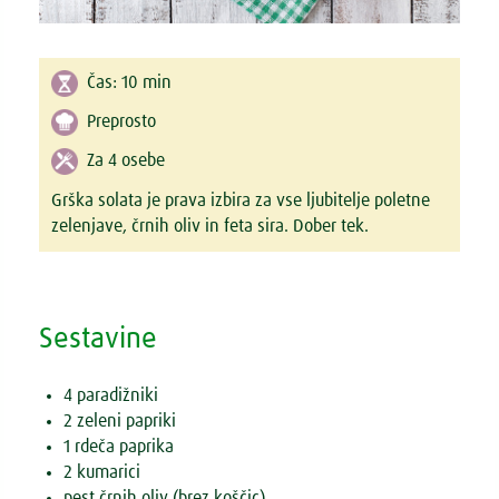
Čas:
10 min
Preprosto
Za 4 osebe
Grška solata je prava izbira za vse ljubitelje poletne
zelenjave, črnih oliv in feta sira. Dober tek.
Sestavine
4 paradižniki
2 zeleni papriki
1 rdeča paprika
2 kumarici
pest črnih oliv (brez koščic)