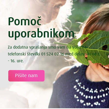
Enolončnica s štorovkami
Enolončnica z lečo in zelenjavo
Enolončnica z zeleno zelenjavo
Esenski kruhki iz nakaljene pšenice
Pomoč
Esenski kruhki iz nakaljene pšenice
Fermentirana bezgova omleta
uporabnikom
Fermentirana zeljna solata s korenčkom
Fermentirane kisle kumarice
Fermentirane palačinke
File lososa s sezamom
Za dodatna vprašanja smo vam na voljo na
File smuca na spinacni rizoti
telefonski številki 01 524 02 16 med delavniki od 8.
Fižol s pečenimi paradižniki in marinirano feto
Fižol z zelenjavo iz pečice
- 16. ure.
Fižolov namaz „Nepokarita“
Fižolova mineštra s pastinakom
Fritata s sladkim krompirjem, špinačo in feta sirom
Pišite nam
Gibanica iz kozarca
Gobova juha
Gostilniški izotonik
Grahova juha z rižem
Grahova kremna juha s koprivami
Grahove testenine z lososom, fižolom in brokolijem
Granola