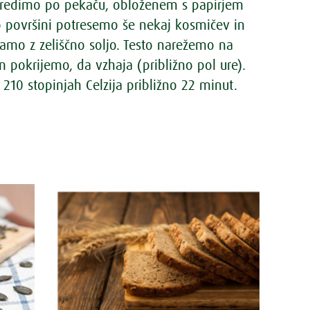
oredimo po pekaču, obloženem s papirjem
o površini potresemo še nekaj kosmičev in
amo z zeliščno soljo. Testo narežemo na
n pokrijemo, da vzhaja (približno pol ure).
210 stopinjah Celzija približno 22 minut.