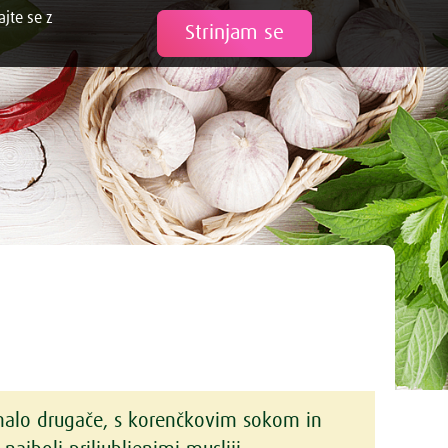
ajte se z
Tweet
Strinjam se
alo drugače, s korenčkovim sokom in