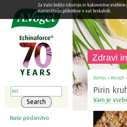
Za Vašo boljšo izkušnjo in kakovostne vsebine n
Share this selection

namestitvijo piškotkov v vaš brskalnik.
Zdravi in
Domov
>
Recepti
>
Pirin kru
Vam je vsebi
Search
Naše poslanstvo