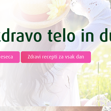
itek s pirino moko
ha
zelenjavo – piknik svaljki
 z jabolkom in mandlji
zdravo telo in 
g z mangom in kokosom
ri s špinačo
namaz s čemažem
amaz s konopljo
meseca
Zdravi recepti za vsak dan
enolončnica s kitajskim zeljem
enolončnica z brokolijem
 omaka z bučkami in korenčkom
spomladanska divja rižota
piškoti s cimetom
to
olice s pravim cimetom