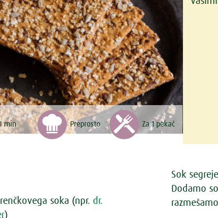
vašimi 
0 min
Preprosto
Za 1 pekač
Sok segrej
Dodamo sol,
renčkovega soka (npr.
dr.
razmešamo 
er
)