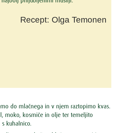
najbolj priljubljenimi musliji.
Recept: Olga Temonen
emo do mlačnega in v njem raztopimo kvas.
 moko, kosmiče in olje ter temeljito
s kuhalnico.