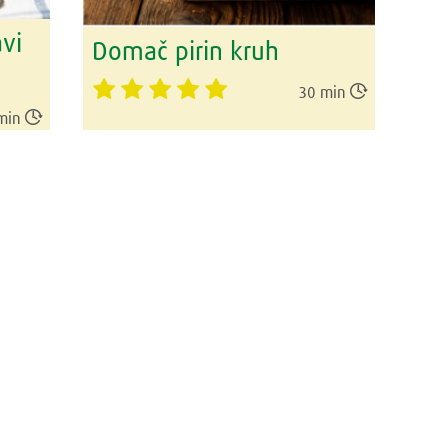
avi
Domač pirin kruh

30 min

min