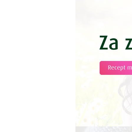
Češnjev zav
Česnova ju
Čevapčiči z 
Chia puding
Za 
Chia pudin
Čičerikin ka
Čičerikin 
Čičerikin n
Recept 
Čičerikina 
Čičerikina 
Čičerikina
Čičerikina 
Čičerikini 
Čili s polen
Cimetove r