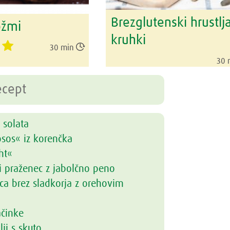
Brezglutenski hrustlj
ožmi
kruhki

30 min
30 
 solata
osos« iz korenčka
ht«
i praženec z jabolčno peno
ca brez sladkorja z orehovim
ačinke
lji s skuto