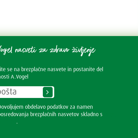
ogel nasveti za zdravo življenje
vite se na brezplačne nasvete in postanite del
osti A.Vogel
Dovoljujem obdelavo podatkov za namen
posredovanja brezplačnih nasvetov skladno s
Pogoji
uporabe
.