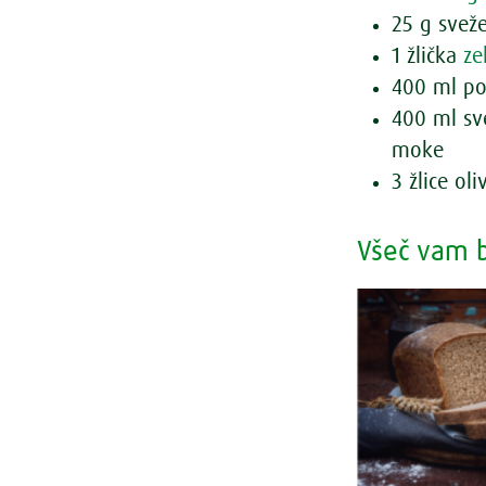
25 g svež
1 žlička
ze
400 ml po
400 ml sv
moke
3 žlice ol
Všeč vam b