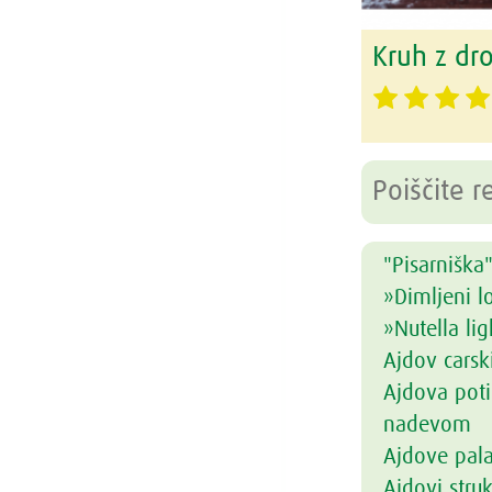
Kruh z dr
"Pisarniška"
»Dimljeni l
»Nutella lig
Ajdov carsk
Ajdova poti
nadevom
Ajdove pal
Ajdovi struk