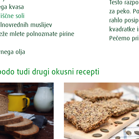
Testo razp
ega kvasa
za peko. P
liščne soli
rahlo posip
lnovrednih muslijev
kvadratke i
eže mlete polnozrnate pirine
Pečemo pri 
ivnega olja
odo tudi drugi okusni recepti