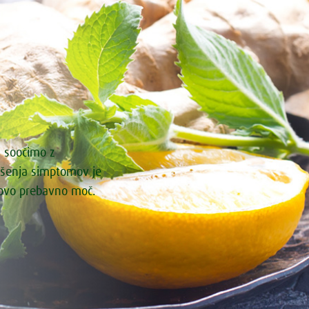
i soočimo z
ašenja simptomov je
govo prebavno moč.