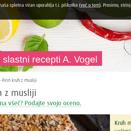
aša spletna stran uporablja t.i. piškotke (
več o tem
). Prosimo, strinj
 slastni recepti A. Vogel
 Pirin kruh z musliji
h z musliji
na všeč? Podajte svojo oceno.
Kruh m