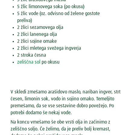
5 žlic limonovega soka (po okusu)
5 žlic vode (oz. odvisno od želene gostote
preliva)
2 žlici sezamovega olja
2 žlici lanenega olja
2 žlici sojine omake
2 žlici mletega svežega ingverja
2 stroka česna
zeliščna sol
po okusu
V skledi zmešamo arašidovo maslo, nariban ingver, strt
česen, limonin sok, vodo in sojino omako. Temeljito
premešamo, da se vse sestavine dobro povežejo. Po
potrebi dodamo še nekaj vode.
Na koncu vmešamo še obe vrsti olja in začinimo z
zeliščno soljo. Če želimo, da je preliv bolj kremast,