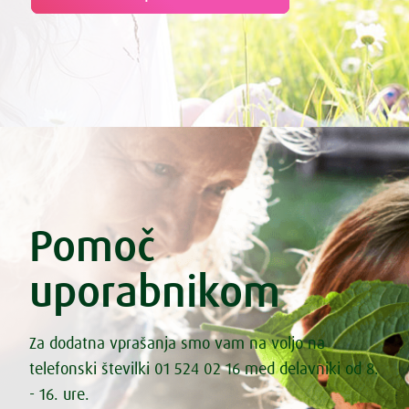
Domača goveja juha
Domače kremne rezine
Domači izotonični napitek
Domači ovseni napitek
Drobnjakova metlica
Dušena riba z zelenimi šparglji
Dušene hruške s črno čokolado
Eksotična juha z rdečo peso in kokosovim mlekom
Energijske sirove kroglice
Enolončnica s štorovkami
Enolončnica z lečo in zelenjavo
Enolončnica z zeleno zelenjavo
Esenski kruhki iz nakaljene pšenice
Pomoč
Esenski kruhki iz nakaljene pšenice
Fermentirana bezgova omleta
uporabnikom
Fermentirana zeljna solata s korenčkom
Fermentirane kisle kumarice
Fermentirane palačinke
File lososa s sezamom
Za dodatna vprašanja smo vam na voljo na
File smuca na spinacni rizoti
telefonski številki 01 524 02 16 med delavniki od 8.
Fižol s pečenimi paradižniki in marinirano feto
Fižol z zelenjavo iz pečice
- 16. ure.
Fižolov namaz „Nepokarita“