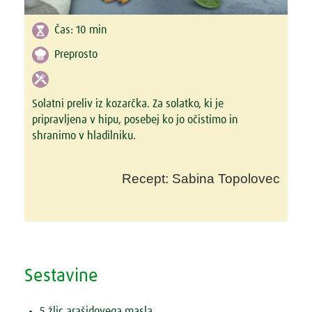
Čas:
10 min
Preprosto
Solatni preliv iz kozarčka. Za solatko, ki je
pripravljena v hipu, posebej ko jo očistimo in
shranimo v hladilniku.
Recept: Sabina Topolovec
Sestavine
5 žlic arašidovega masla