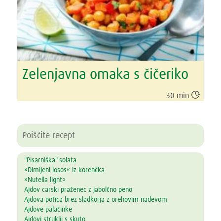
Zelenjavna omaka s čičeriko

30 min
"Pisarniška" solata
»Dimljeni losos« iz korenčka
»Nutella light«
Ajdov carski praženec z jabolčno peno
Ajdova potica brez sladkorja z orehovim nadevom
Ajdove palačinke
Ajdovi struklji s skuto