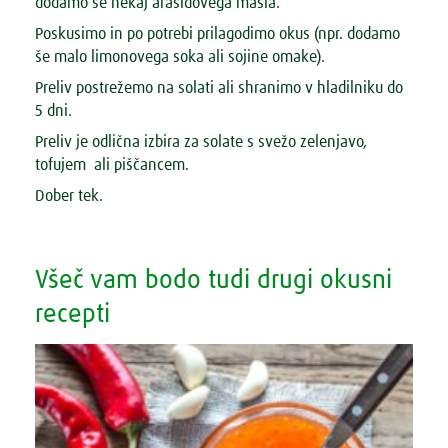
dodamo še nekaj arašidovega masla.
Poskusimo in po potrebi prilagodimo okus (npr. dodamo
še malo limonovega soka ali sojine omake).
Preliv postrežemo na solati ali shranimo v hladilniku do
5 dni.
Preliv je odlična izbira za solate s svežo zelenjavo,
tofujem ali piščancem.
Dober tek.
Všeč vam bodo tudi drugi okusni
recepti