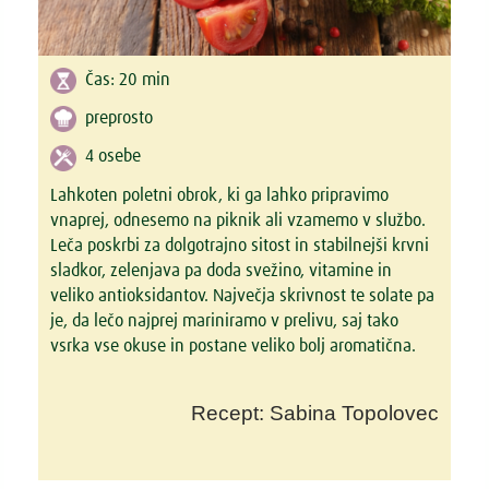
Čas:
20 min
preprosto
4 osebe
Lahkoten poletni obrok, ki ga lahko pripravimo
vnaprej, odnesemo na piknik ali vzamemo v službo.
Leča poskrbi za dolgotrajno sitost in stabilnejši krvni
sladkor, zelenjava pa doda svežino, vitamine in
veliko antioksidantov. Največja skrivnost te solate pa
je, da lečo najprej mariniramo v prelivu, saj tako
vsrka vse okuse in postane veliko bolj aromatična.
Recept: Sabina Topolovec