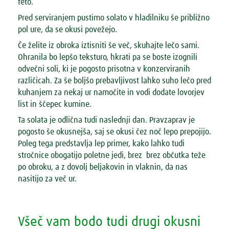
feto.
Pred serviranjem pustimo solato v hladilniku še približno
pol ure, da se okusi povežejo.
Če želite iz obroka iztisniti še več, skuhajte lečo sami.
Ohranila bo lepšo teksturo, hkrati pa se boste izognili
odvečni soli, ki je pogosto prisotna v konzerviranih
različicah. Za še boljšo prebavljivost lahko suho lečo pred
kuhanjem za nekaj ur namočite in vodi dodate lovorjev
list in ščepec kumine.
Ta solata je odlična tudi naslednji dan. Pravzaprav je
pogosto še okusnejša, saj se okusi čez noč lepo prepojijo.
Poleg tega predstavlja lep primer, kako lahko tudi
stročnice obogatijo poletne jedi, brez brez občutka teže
po obroku, a z dovolj beljakovin in vlaknin, da nas
nasitijo za več ur.
Všeč vam bodo tudi drugi okusni