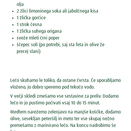
olja
2 žlici limoninega soka ali jabolčnega kisa
1 žlička gorčice
1 strok česna
1 žlička suhega origana
sveže mleti črni poper
ščepec soli (po potrebi, saj sta feta in olive že
precej slani)
Lečo skuhamo le toliko, da ostane čvrsta. Če uporabljamo
vloženo, jo dobro speremo pod tekočo vodo.
V večji skledi zmešamo vse sestavine za preliv. Dodamo
lečo in jo pustimo počivati vsaj 10 do 15 minut.
Medtem narežemo zelenjavo na manjše koščke, dodamo
olive, sesekljan peteršilj in meto ter vse skupaj nežno
premešamo z marinirano lečo. Na koncu nadrobimo še