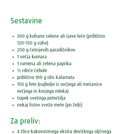
Sestavine
300 g kuhane zelene ali rjave leče (približno
120–150 g suhe)
200 g češnjevih paradižnikov
1 večja kumara
1 rumena ali zelena paprika
½ rdeče čebule
približno 100 g oliv Kalamata
150 g fete (najbolje iz ovčjega ali mešanice
ovčjega in kozjega mleka)
šopek svežega peteršilja
nekaj listov sveže mete (po želji)
Za preliv:
4 žlice kakovostnega ekstra deviškega oljčnega