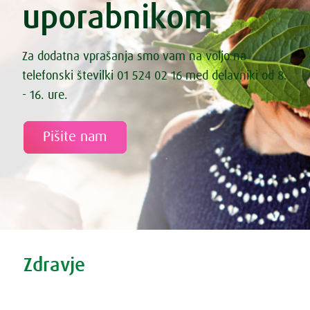
uporabnikom
Fermentirana zeljna solata s korenčkom
Fermentirane kisle kumarice
Fermentirane palačinke
File lososa s sezamom
Za dodatna vprašanja smo vam na voljo na
File smuca na spinacni rizoti
telefonski številki 01 524 02 16 med delavniki od 8.
Fižol s pečenimi paradižniki in marinirano feto
Fižol z zelenjavo iz pečice
- 16. ure.
Fižolov namaz „Nepokarita“
Fižolova mineštra s pastinakom
Fritata s sladkim krompirjem, špinačo in feta sirom
Pišite nam
Gibanica iz kozarca
Gobova juha
Gostilniški izotonik
Grahova juha z rižem
Grahova kremna juha s koprivami
Grahove testenine z lososom, fižolom in brokolijem
Granola
Gratiniran narastek z ohrovtom in hruško
Tweet
Share this selection
Gratinirane ajdove palačinke z makom in vaniljo
Zdravje
Grenivkin smuti z rakitovcem in jagodičevjem
Guacamole – slasten avokadov namaz
Zdravi nasveti
Hiter namaz z avokadom in baziliko
Vse o prehladu