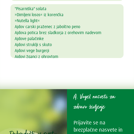
"Pisarniška" solata
»Dimljeni losos« iz korenčka
»Nutella light«
Ajdov carski praženec z jabolčno peno
Ajdova potica brez sladkorja z orehovim nadevom
Ajdove palačinke
Ajdovi struklji s skuto
Ajdovi vege burgerji
Ajdovi žganci z ohrovtom
Alkalni napitek
Amarantova kaša s prelivom iz jagodičevja
Ananasove lučke
Andaluzijski gaspačo
Arašidovi keksi brez masla, jajc in moke
Arašidovi polnozrnati piškotki
A. Vogel nasveti za
Aromatična juha z lososom in azijskim pridihom
Avokadov mousse s čokolado in pomarančo
zdravo življenje
Avokadov namaz z drobnjakom
Bambu kavna krema z datljevo karamelo
Prijavite se na
Bambu Pumpkin Latte
Bambu strjenka
brezplačne nasvete in