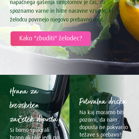
napačnega gašenja simptomov je čas, da
spoznamo varne in hitre naravne vzvode, ki
želodcu povrnejo njegovo prebavno moč.
Kako "zbuditi" želodec?
Hrana za
Potovalna driska
brezskrben
Na kaj moramo biti
začetek dopusta
pozorni, da nam
dopusta ne pokvarijo
Si bomo spakirali
težave s prebavo?
hrano ali raje jedli na