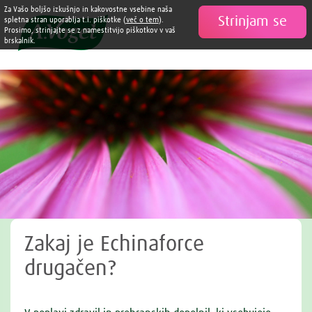
Za Vašo boljšo izkušnjo in kakovostne vsebine naša
Strinjam se

spletna stran uporablja t.i. piškotke (
več o tem
).
Prosimo, strinjajte se z namestitvijo piškotkov v vaš
brskalnik.
Zakaj je Echinaforce
drugačen?