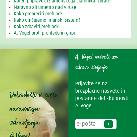
Kateri pripravek iz ameriškega slamnika izbrati?
Naravno ali umetno nad viruse
Kako preprečiti prehlad?
Kako uničujemo imunski sistem?
Kako zdraviti prehlad?
A. Vogel proti prehladu in gripi
A. Vogel nasveti za
zdravo življenje
Prijavite se na
brezplačne nasvete in
Dobrodošli v svetu
postanite del skupnosti
naravnega
A.Vogel
zdravljenja
A.Vogel