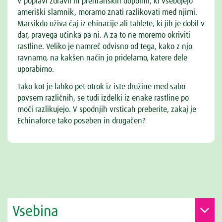
V poplavi zdravil in prehranskih dopolnil, ki vsebujejo
ameriški slamnik, moramo znati razlikovati med njimi.
Marsikdo uživa čaj iz ehinacije ali tablete, ki jih je dobil v
dar, pravega učinka pa ni. A za to ne moremo okriviti
rastline. Veliko je namreč odvisno od tega, kako z njo
ravnamo, na kakšen način jo pridelamo, katere dele
uporabimo.
Tako kot je lahko pet otrok iz iste družine med sabo
povsem različnih, se tudi izdelki iz enake rastline po
moči razlikujejo. V spodnjih vrsticah preberite, zakaj je
Echinaforce tako poseben in drugačen?
Vsebina