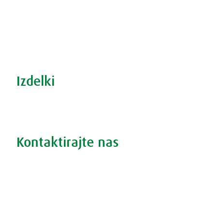
Recepti za zdravo kuhinjo
S prehrano do zdrave prostate
Revma in prehrana
Šport in prehrana
Izdelki
Iskanje po izdelkih
Iskanje po težavah
Kontaktirajte nas
Vprašajte nas
Pokličite 01 524 02 16
Politika zasebnosti
Kodeks ravnanja