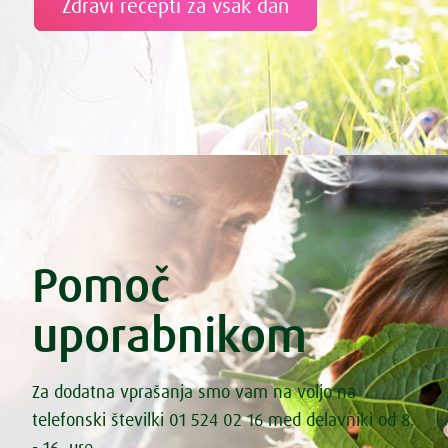
Zdravi recepti za vsak dan
Pomoč
uporabnikom
Za dodatna vprašanja smo vam na voljo na
telefonski številki 01 524 02 16 med delavniki od 8.