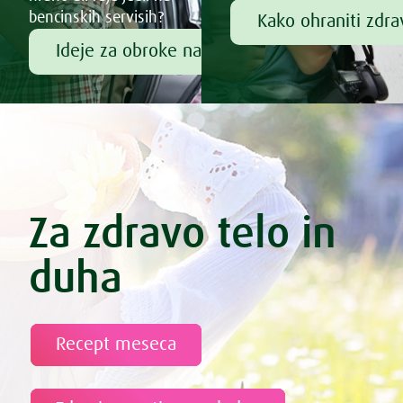
bencinskih servisih?
Kako ohraniti zdr
Ideje za obroke na poti
Za zdravo telo in
duha
Recept meseca