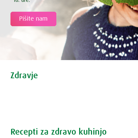
- 16. ure.
Pišite nam
Tweet
Share this selection
Zdravje
Zdravi nasveti
Vse o prehladu
Povečana prostata?
Težave s spanjem?
Recepti za zdravo kuhinjo