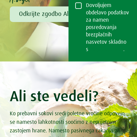
Dovoljujem
obdelavo podatkov
Odkrijte zgodbo Alfreda Vogla
za namen
posredovanja
brezplačnih
nasvetov skladno
s
Pogoji uporabe
.
Ali ste vedeli?
Ko prebavni sokovi sredi poletne vročine odpovejo,
se namesto lahkotnosti soočimo z neprijetnim
zastojem hrane. Namesto pasivnega čakanja ali