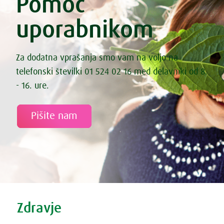
Pomoč
Esenski kruhki iz nakaljene pšenice
Fermentirana bezgova omleta
uporabnikom
Fermentirana zeljna solata s korenčkom
Fermentirane kisle kumarice
Fermentirane palačinke
File lososa s sezamom
Za dodatna vprašanja smo vam na voljo na
File smuca na spinacni rizoti
telefonski številki 01 524 02 16 med delavniki od 8.
Fižol s pečenimi paradižniki in marinirano feto
Fižol z zelenjavo iz pečice
- 16. ure.
Fižolov namaz „Nepokarita“
Fižolova mineštra s pastinakom
Fritata s sladkim krompirjem, špinačo in feta sirom
Pišite nam
Gibanica iz kozarca
Gobova juha
Gostilniški izotonik
Grahova juha z rižem
Grahova kremna juha s koprivami
Grahove testenine z lososom, fižolom in brokolijem
Granola
Gratiniran narastek z ohrovtom in hruško
Tweet
Share this selection
Gratinirane ajdove palačinke z makom in vaniljo
Zdravje
Grenivkin smuti z rakitovcem in jagodičevjem
Guacamole – slasten avokadov namaz