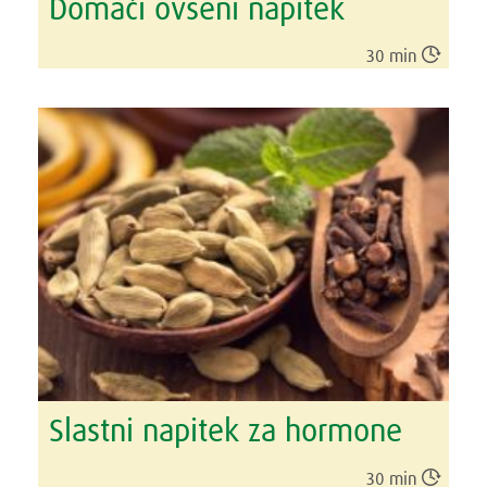
Domači ovseni napitek

30 min
Slastni napitek za hormone

30 min