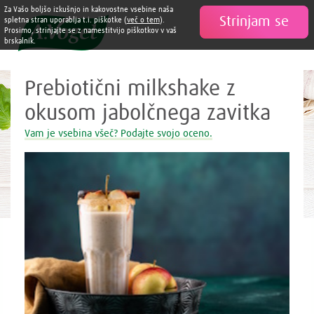
Zdravi in slastni recepti A. Vogel
Za Vašo boljšo izkušnjo in kakovostne vsebine naša
Strinjam se

spletna stran uporablja t.i. piškotke (
več o tem
).
Prosimo, strinjajte se z namestitvijo piškotkov v vaš
brskalnik.
Prebiotični milkshake z
okusom jabolčnega zavitka
Vam je vsebina všeč? Podajte svojo oceno.