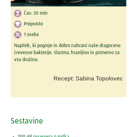
Čas:
30 min
Preprosto
1 oseba
Napitek, ki pogreje in dobro nahrani naše dragocene
črevesne bakterije. Slastno, hranljivo in primerno za
vso družino.
Recept: Sabina Topolovec
Sestavine
200 ml
ovsenega napitka