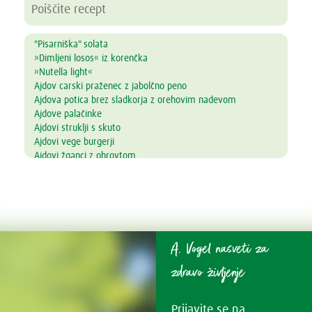
"Pisarniška" solata
»Dimljeni losos« iz korenčka
»Nutella light«
Ajdov carski praženec z jabolčno peno
Ajdova potica brez sladkorja z orehovim nadevom
Ajdove palačinke
Ajdovi struklji s skuto
Ajdovi vege burgerji
Ajdovi žganci z ohrovtom
Alkalni napitek
Amarantova kaša s prelivom iz jagodičevja
Ananasove lučke
Andaluzijski gaspačo
Arašidovi keksi brez masla, jajc in moke
Arašidovi polnozrnati piškotki
A. Vogel nasveti za
Aromatična juha z lososom in azijskim pridihom
Avokadov mousse s čokolado in pomarančo
zdravo življenje
Avokadov namaz z drobnjakom
Bambu kavna krema z datljevo karamelo
Prijavite se na
Bambu Pumpkin Latte