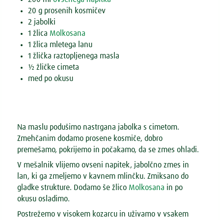
20 g prosenih kosmičev
2 jabolki
1 žlica
Molkosana
1 žlica mletega lanu
1 žlička raztopljenega masla
½ žličke cimeta
med po okusu
Na maslu podušimo nastrgana jabolka s cimetom.
Zmehčanim dodamo prosene kosmiče, dobro
premešamo, pokrijemo in počakamo, da se zmes ohladi.
V mešalnik vlijemo ovseni napitek, jabolčno zmes in
lan, ki ga zmeljemo v kavnem mlinčku. Zmiksano do
gladke strukture. Dodamo še žlico
Molkosana
in po
okusu osladimo.
Postrežemo v visokem kozarcu in uživamo v vsakem