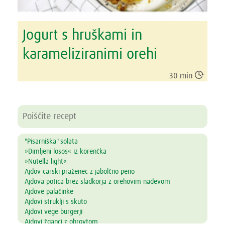
Jogurt s hruškami in
karameliziranimi orehi

30 min
"Pisarniška" solata
»Dimljeni losos« iz korenčka
»Nutella light«
Ajdov carski praženec z jabolčno peno
Ajdova potica brez sladkorja z orehovim nadevom
Ajdove palačinke
Ajdovi struklji s skuto
Ajdovi vege burgerji
Ajdovi žganci z ohrovtom