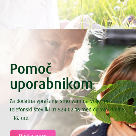
Domači izotonični napitek
Domači ovseni napitek
Drobnjakova metlica
Dušena riba z zelenimi šparglji
Dušene hruške s črno čokolado
Eksotična juha z rdečo peso in kokosovim mlekom
Energijske sirove kroglice
Enolončnica s štorovkami
Enolončnica z lečo in zelenjavo
Enolončnica z zeleno zelenjavo
Esenski kruhki iz nakaljene pšenice
Pomoč
Esenski kruhki iz nakaljene pšenice
Fermentirana bezgova omleta
uporabnikom
Fermentirana zeljna solata s korenčkom
Fermentirane kisle kumarice
Fermentirane palačinke
File lososa s sezamom
Za dodatna vprašanja smo vam na voljo na
File smuca na spinacni rizoti
telefonski številki 01 524 02 16 med delavniki od 8.
Fižol s pečenimi paradižniki in marinirano feto
Fižol z zelenjavo iz pečice
- 16. ure.
Fižolov namaz „Nepokarita“
Fižolova mineštra s pastinakom
Fritata s sladkim krompirjem, špinačo in feta sirom