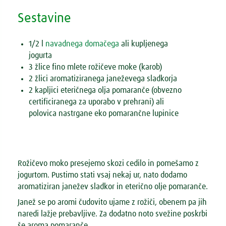
Sestavine
1/2 l
navadnega domačega
ali kupljenega
jogurta
3 žlice fino mlete rožičeve moke (karob)
2 žlici aromatiziranega janeževega sladkorja
2 kapljici eteričnega olja pomaranče (obvezno
certificiranega za uporabo v prehrani) ali
polovica nastrgane eko pomarančne lupinice
Rožičevo moko presejemo skozi cedilo in pomešamo z
jogurtom. Pustimo stati vsaj nekaj ur, nato dodamo
aromatiziran janežev sladkor in eterično olje pomaranče.
Janež se po aromi čudovito ujame z rožiči, obenem pa jih
naredi lažje prebavljive. Za dodatno noto svežine poskrbi
še aroma pomaranče.