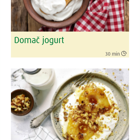
Domač jogurt

30 min