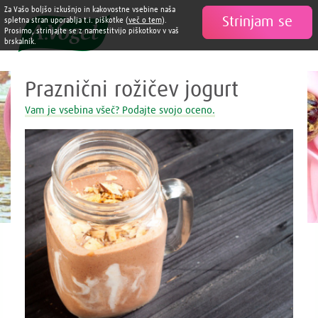
Zdravi in slastni recepti A. Vogel
Za Vašo boljšo izkušnjo in kakovostne vsebine naša
Strinjam se

spletna stran uporablja t.i. piškotke (
več o tem
).
Prosimo, strinjajte se z namestitvijo piškotkov v vaš
brskalnik.
Praznični rožičev jogurt
Vam je vsebina všeč? Podajte svojo oceno.