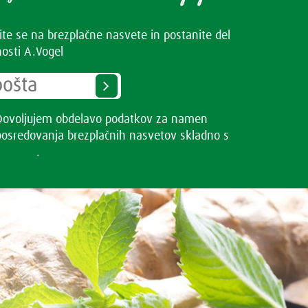
vite se na brezplačne nasvete in postanite del
osti A.Vogel
Dovoljujem obdelavo podatkov za namen
posredovanja brezplačnih nasvetov skladno s
Pogoji
uporabe
.