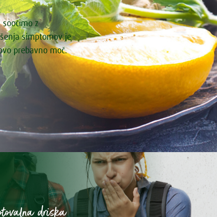
i soočimo z
ašenja simptomov je
govo prebavno moč.
otovalna driska