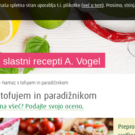
aša spletna stran uporablja t.i. piškotke (
več o tem
). Prosimo, strinj
 slastni recepti A. Vogel
 Namaz s tofujem in paradižnikom
tofujem in paradižnikom
na všeč? Podajte svojo oceno.
Prepro