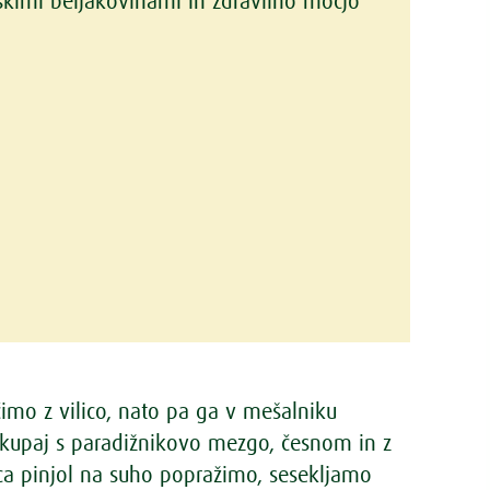
nskimi beljakovinami in zdravilno močjo
čimo z vilico, nato pa ga v mešalniku
upaj s paradižnikovo mezgo, česnom in z
ca pinjol na suho popražimo, sesekljamo