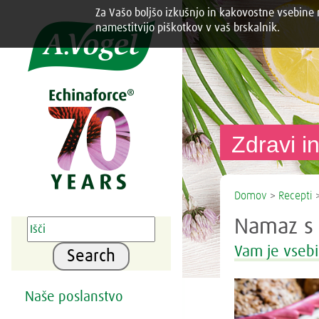
Za Vašo boljšo izkušnjo in kakovostne vsebine n
Share this selection

namestitvijo piškotkov v vaš brskalnik.
Zdravi in
Domov
>
Recepti
>
Namaz s 
Vam je vsebi
Search
Naše poslanstvo