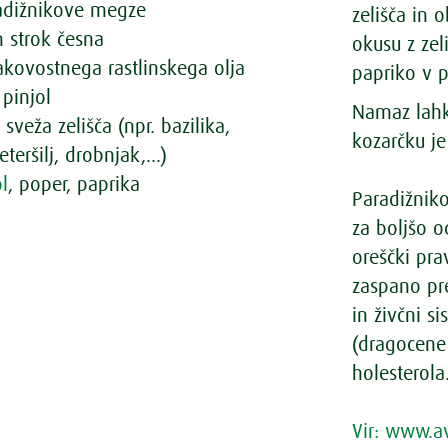
radižnikove megze
zelišča in
n strok česna
okusu z zel
kakovostnega rastlinskega olja
papriko v 
 pinjol
Namaz lahk
 sveža zelišča (npr. bazilika,
kozarčku j
teršilj, drobnjak,...)
ol
, poper, paprika
Paradižniko
za boljšo o
oreščki pr
zaspano pr
in živčni s
(dragocene
holesterola
Vir: www.a