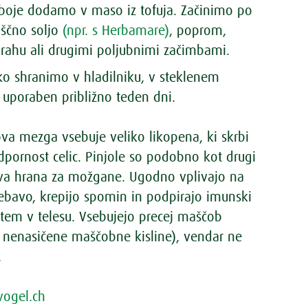
 oboje dodamo v maso iz tofuja. Začinimo po
iščno soljo
(npr. s Herbamare)
, poprom,
prahu ali drugimi poljubnimi začimbami.
o shranimo v hladilniku, v steklenem
e uporaben približno teden dni.
va mezga vsebuje veliko likopena, ki skrbi
dpornost celic. Pinjole so podobno kot drugi
ava hrana za možgane. Ugodno vplivajo na
ebavo, krepijo spomin in podpirajo imunski
istem v telesu. Vsebujejo precej maščob
 nenasičene maščobne kisline), vendar ne
.
vogel.ch