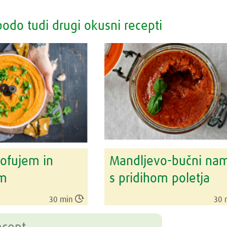
odo tudi drugi okusni recepti
ofujem in
Mandljevo-bučni na
om
s pridihom poletja

30 min
30 