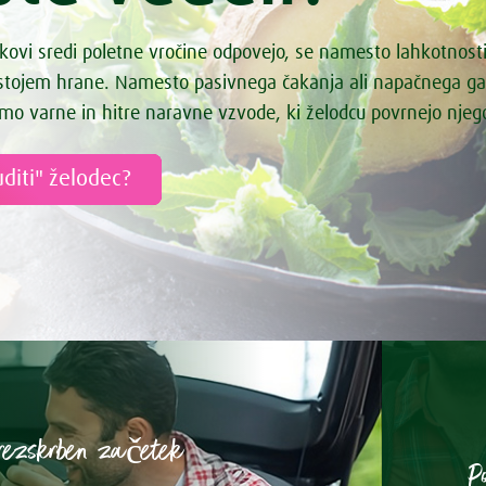
 krožnik
va juha
kovi sredi poletne vročine odpovejo, se namesto lahkotnost
ke čokoladice s čilijem
astojem hrane. Namesto pasivnega čakanja ali napačnega g
 omaka s porom
mo varne in hitre naravne vzvode, ki želodcu povrnejo nje
monada
a s kvinojo
diti" želodec?
ha z meto
a z drobnjakom
krompirjeva juha
ač
doled z orehi
i hrustljavi kruhki
ki skutin kolač z jagodičevjem
 juha
rezskrben začetek
ha s pehtranom
P