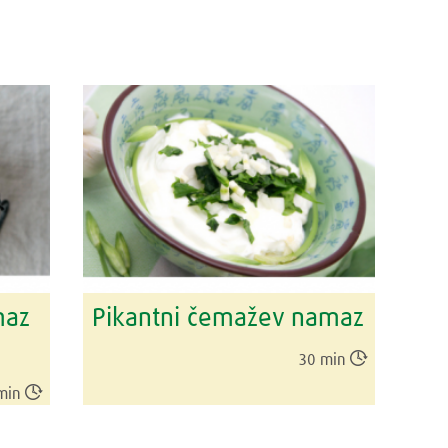
maz
Pikantni čemažev namaz

30 min

min