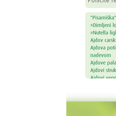
"Pisarniška"
»Dimljeni l
»Nutella lig
Ajdov carsk
Ajdova poti
nadevom
Ajdove pal
Ajdovi struk
Ajdovi vege
Ajdovi žga
Alkalni nap
Amarantova 
Ananasove 
Andaluzijsk