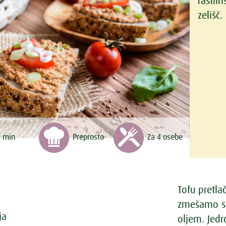
rastli
zelišč.
5 min
Preprosto
Za 4 osebe
Tofu pretla
zmešamo sk
ja
oljem. Jedr