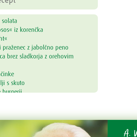
 solata
osos« iz korenčka
ht«
i praženec z jabolčno peno
ca brez sladkorja z orehovim
ačinke
lji s skuto
 burgerji
nci z ohrovtom
itek
kaša s prelivom iz jagodičevja
lučke
A. V
i gaspačo