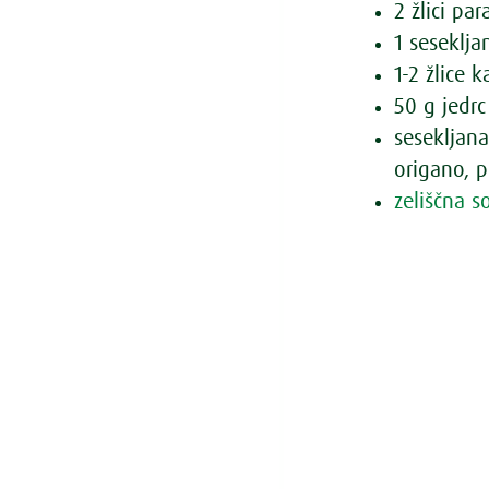
2 žlici pa
1 seseklja
1-2 žlice 
50 g jedrc
sesekljana
origano, pe
zeliščna s