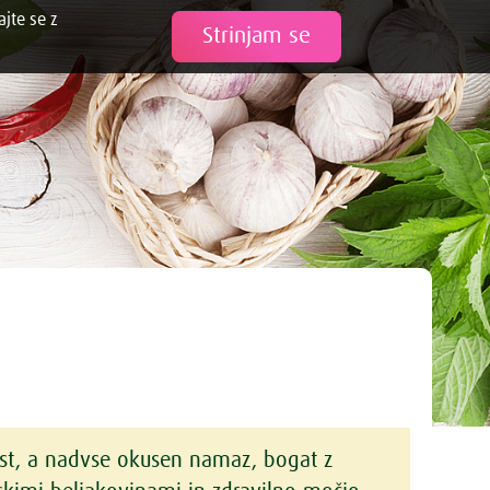
ajte se z
Tweet
Strinjam se
st, a nadvse okusen namaz, bogat z