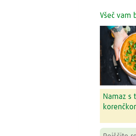
Všeč vam b
Namaz s t
korenčk