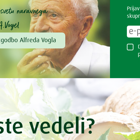
v svetu naravnega
Prija
skupn
A.Vogel
zgodbo Alfreda Vogla
ste vedeli?