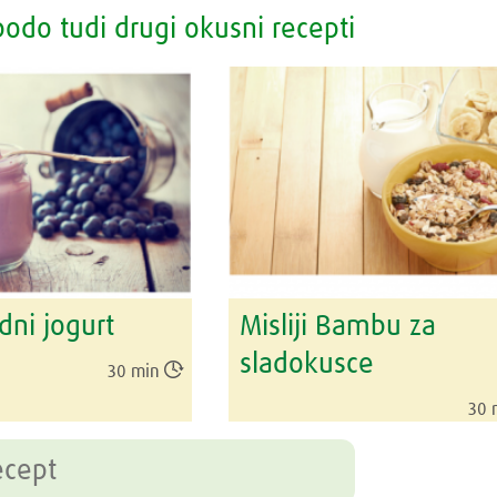
odo tudi drugi okusni recepti
ni jogurt
Misliji Bambu za
sladokusce

30 min
30 