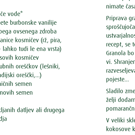
nimate časa
oče vode*
Priprava g
lete burbonske vanilije
sproščujoča
bega ovsenega zdroba
ustvarjaln
nice kosmičev (rž, pira,
recept, se 
- lahko tudi le ena vrsta)
Granola bo n
sovih kosmičev
vi. Shranj
ubnih oreščkov (lešniki,
razveseljev
dijski oreščki,...)
pojeste...
ničnih semen
Sladilo zme
amovih semen
želji doda
pomarančna 
ljanih datljev ali drugega
dja
V veliki sk
kokosove k