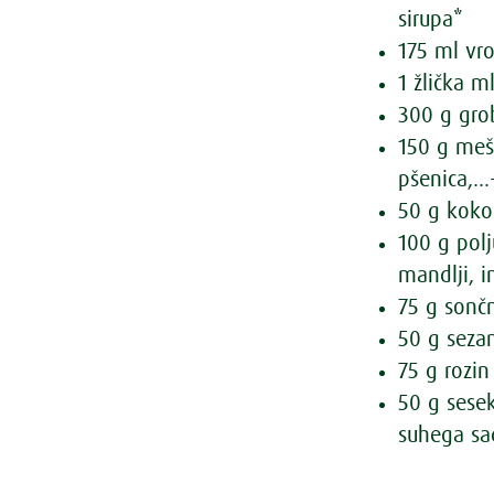
sirupa*
175 ml vr
1 žlička m
300 g gro
150 g meša
pšenica,...
50 g koko
100 g polj
mandlji, in
75 g sonč
50 g sez
75 g rozin
50 g sesek
suhega sa