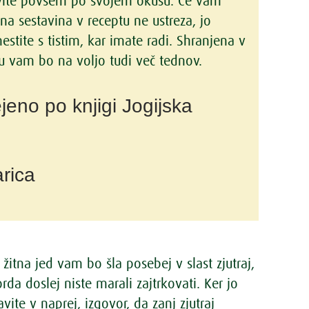
vite povsem po svojem okusu. Če vam
na sestavina v receptu ne ustreza, jo
stite s tistim, kar imate radi. Shranjena v
u vam bo na voljo tudi več tednov.
ejeno po knjigi Jogijska
rica
 žitna jed vam bo šla posebej v slast zjutraj,
da doslej niste marali zajtrkovati. Ker jo
vite v naprej, izgovor, da zanj zjutraj