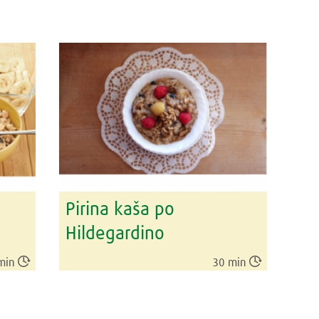
Pirina kaša po
Hildegardino


min
30 min