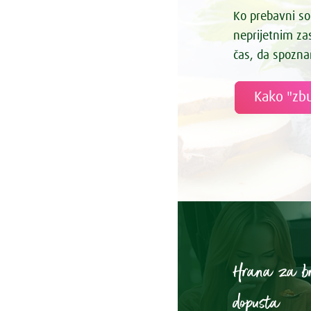
Ko prebavni so
neprijetnim z
čas, da spozna
Kako "zbu
Hrana za b
dopusta