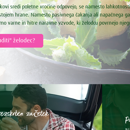
kovi sredi poletne vročine odpovejo, se namesto lahkotnost
astojem hrane. Namesto pasivnega čakanja ali napačnega g
mo varne in hitre naravne vzvode, ki želodcu povrnejo nje
diti" želodec?
rezskrben začetek
P