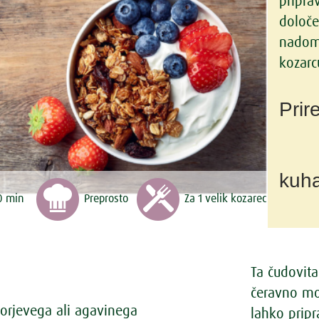
pripra
določe
nadome
kozarc
Prir
kuha
0 min
Preprosto
Za 1 velik kozarec
Ta čudovita
čeravno mor
vorjevega ali agavinega
lahko pripra