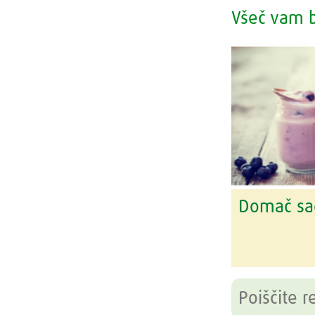
Všeč vam b
Domač sad