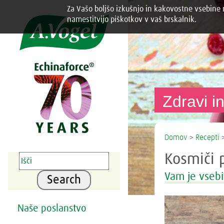
Za Vašo boljšo izkušnjo in kakovostne vsebine n
Share this selection

namestitvijo piškotkov v vaš brskalnik.
Zdravi in
Domov
>
Recepti
>
Kosmiči 
Vam je vsebi
Search
Naše poslanstvo