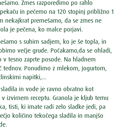
ešamo. Zmes razporedimo po rahlo
pekaču in pečemo na 120 stopinj približno 1
m nekajkrat premešamo, da se zmes ne
ola je pečena, ko malce porjavi.
ešamo s suhim sadjem, ko je še topla, in
robimo večje grude. Počakamo,da se ohladi,
o v tesno zaprte posode. Na hladnem
č tednov. Ponudimo z mlekom, jogurtom,
linskimi napitki,...
sladila in vode je ravno obratno kot
v izvirnem receptu. Granola je kljub temu
a, tisti, ki imate radi zelo sladke jedi, pa
ečjo količino tekočega sladila in manjšo
de.