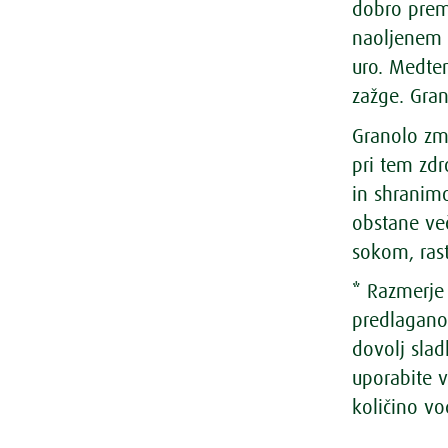
dobro prem
naoljenem 
uro. Medte
zažge. Gran
Granolo zm
pri tem zd
in shranim
obstane ve
sokom, rast
* Razmerje 
predlagano 
dovolj sladk
uporabite v
količino vo