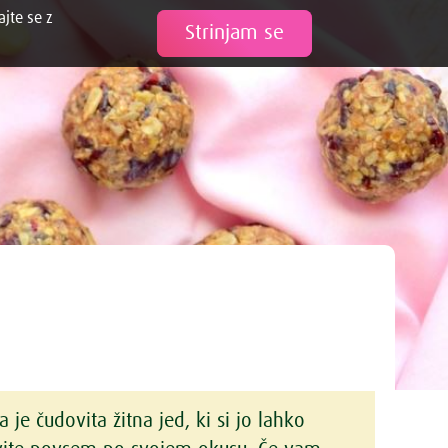
ajte se z
Tweet
Strinjam se
 je čudovita žitna jed, ki si jo lahko