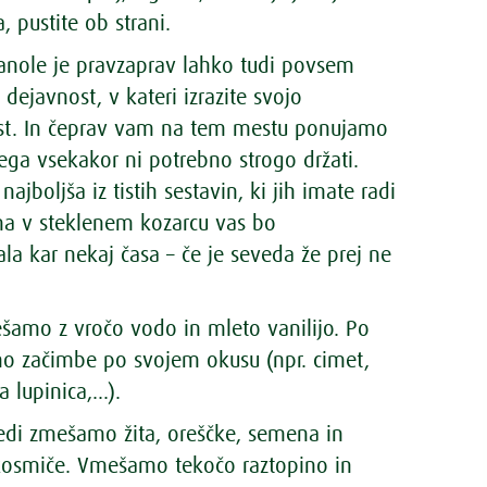
, pustite ob strani.
ranole je pravzaprav lahko tudi povsem
 dejavnost, v kateri izrazite svojo
ost. In čeprav vam na tem mestu ponujamo
tega vsekakor ni potrebno strogo držati.
ajboljša iz tistih sestavin, ki jih imate radi
ena v steklenem kozarcu vas bo
ala kar nekaj časa – če je seveda že prej ne
šamo z vročo vodo in mleto vanilijo. Po
mo začimbe po svojem okusu (npr. cimet,
lupinica,...).
ledi zmešamo žita, oreščke, semena in
osmiče. Vmešamo tekočo raztopino in