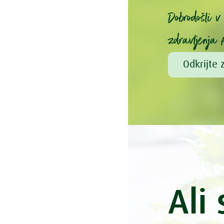
Dobrodošli 
zdravljenja 
Odkrijte 
Ali 