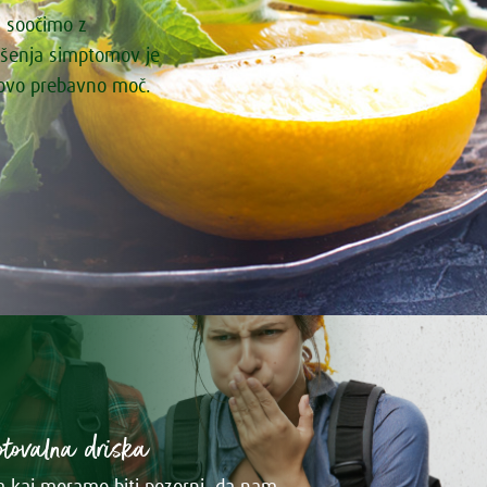
i soočimo z
ašenja simptomov je
govo prebavno moč.
otovalna driska