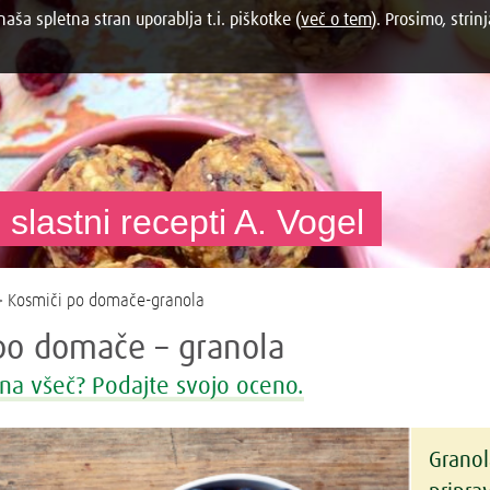
aša spletna stran uporablja t.i. piškotke (
več o tem
). Prosimo, strinj
 slastni recepti A. Vogel
 Kosmiči po domače-granola
po domače – granola
na všeč? Podajte svojo oceno.
Granola