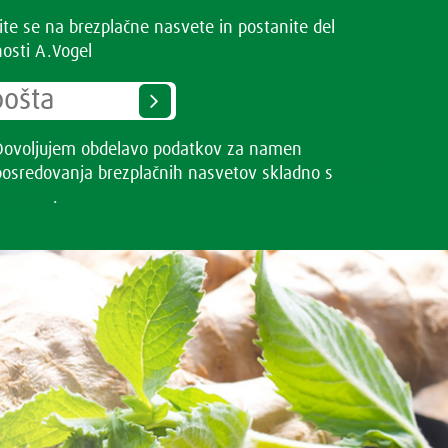
vite se na brezplačne nasvete in postanite del
osti A.Vogel
Dovoljujem obdelavo podatkov za namen
posredovanja brezplačnih nasvetov skladno s
Pogoji
uporabe
.