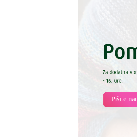
Pom
Za dodatna vpr
- 16. ure.
Pišite n