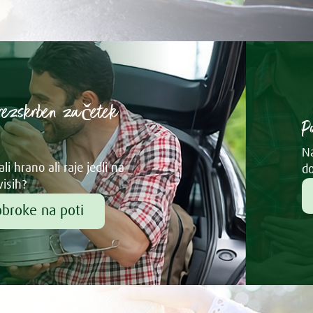
rezskrben začetek
P
Na
li hrano ali raje jedli na
do
visih?
obroke na poti