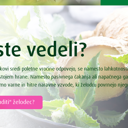
ste vedeli?
kovi sredi poletne vročine odpovejo, se namesto lahkotnost
astojem hrane. Namesto pasivnega čakanja ali napačnega g
mo varne in hitre naravne vzvode, ki želodcu povrnejo nje
diti" želodec?