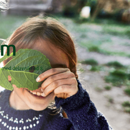
om
 med delavniki od 8.