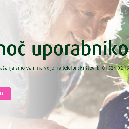
oč uporabnik
ašanja smo vam na voljo na telefonski številki 01 524 02 16
am