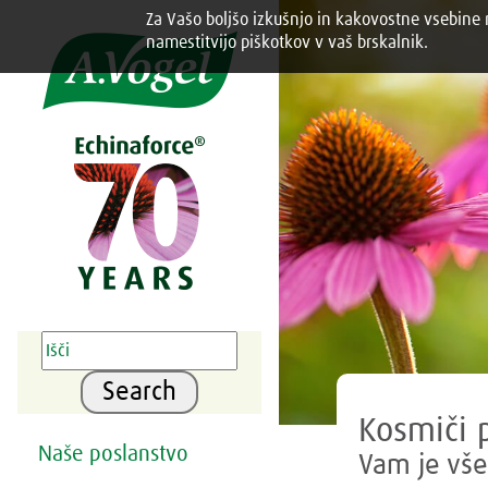
Za Vašo boljšo izkušnjo in kakovostne vsebine n
Share this selection

namestitvijo piškotkov v vaš brskalnik.
Search
Kosmiči 
Naše poslanstvo
Vam je vše