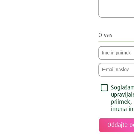
O vas
Soglašam,
upravlja
priimek,
imena in