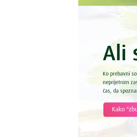
Ali 
Ko prebavni so
neprijetnim z
čas, da spozna
Kako "zbu