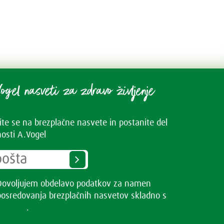
ogel nasveti za zdravo življenje
vite se na brezplačne nasvete in postanite del
osti A.Vogel
Dovoljujem obdelavo podatkov za namen
posredovanja brezplačnih nasvetov skladno s
Pogoji
uporabe
.