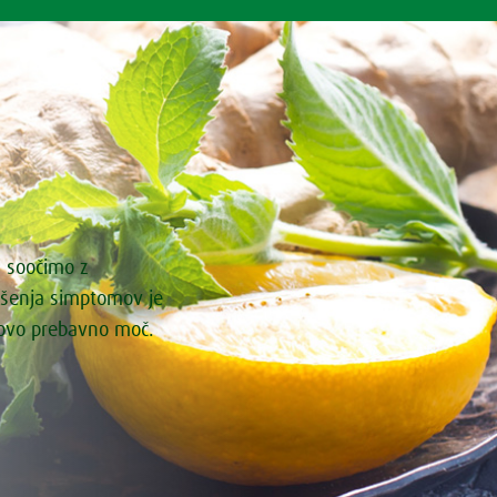
i soočimo z
ašenja simptomov je
govo prebavno moč.