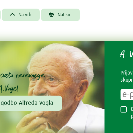


Na vrh
Natisni
A. V
v svetu naravnega
Prija
skupn
A.Vogel
zgodbo Alfreda Vogla