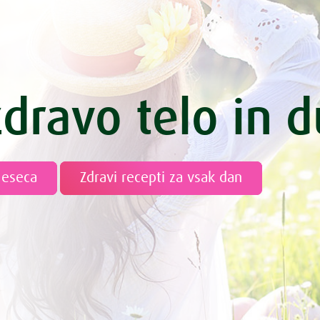
zdravo telo in 
meseca
Zdravi recepti za vsak dan