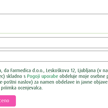
 da Farmedica d.o.o., Leskoškova 12, Ljubljana (v na
lec) skladno s
Pogoji uporabe
obdeluje moje osebne p
 e-poštni naslov) za namen obdelave in javne objave 
 priimka ocenjevalca.