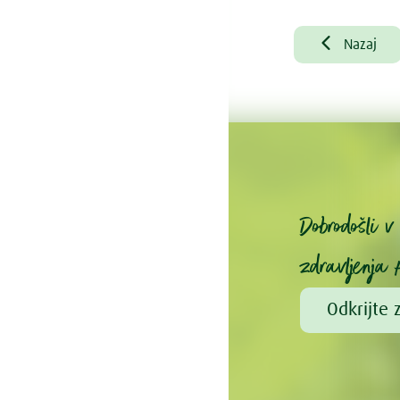

Nazaj
Dobrodošli 
zdravljenja 
Odkrijte 