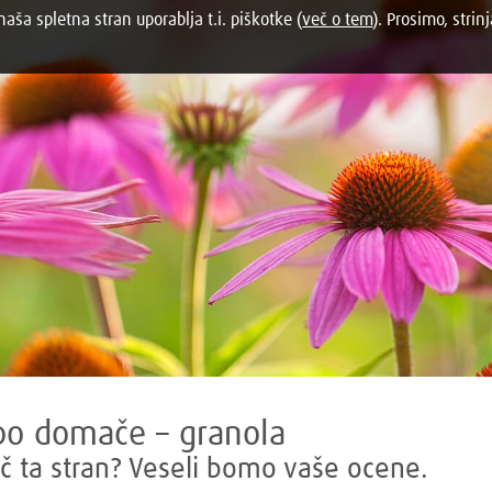
aša spletna stran uporablja t.i. piškotke (
več o tem
). Prosimo, strinj
po domače – granola
č ta stran? Veseli bomo vaše ocene.