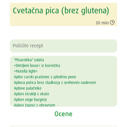
Cvetačna pica (brez glutena)

30 min
"Pisarniška" solata
»Dimljeni losos« iz korenčka
»Nutella light«
Ajdov carski praženec z jabolčno peno
Ajdova potica brez sladkorja z orehovim nadevom
Ajdove palačinke
Ajdovi struklji s skuto
Ajdovi vege burgerji
Ajdovi žganci z ohrovtom
Alkalni napitek
Ocene
Amarantova kaša s prelivom iz jagodičevja
Ananasove lučke