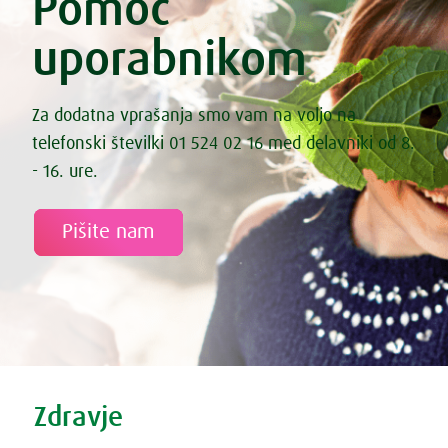
Pomoč
uporabnikom
Za dodatna vprašanja smo vam na voljo na
telefonski številki 01 524 02 16 med delavniki od 8.
- 16. ure.
Pišite nam
Tweet
Share this selection
Zdravje