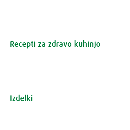
Zdravi nasveti
Vse o prehladu
Povečana prostata?
Težave s spanjem?
Recepti za zdravo kuhinjo
Recepti za zdravo kuhinjo
S prehrano do zdrave prostate
Revma in prehrana
Šport in prehrana
Izdelki
Iskanje po izdelkih
Iskanje po težavah