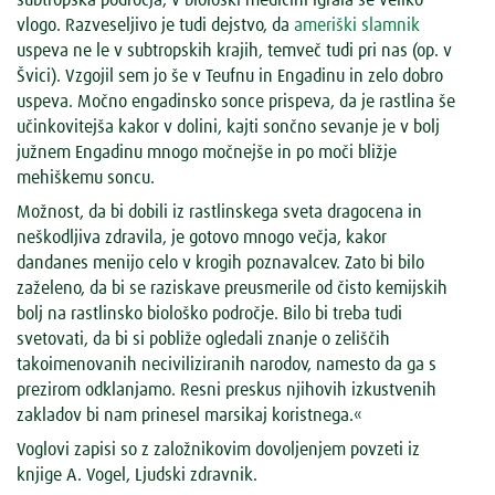
vlogo. Razveseljivo je tudi dejstvo, da
ameriški slamnik
uspeva ne le v subtropskih krajih, temveč tudi pri nas (op. v
Švici). Vzgojil sem jo še v Teufnu in Engadinu in zelo dobro
uspeva. Močno engadinsko sonce prispeva, da je rastlina še
učinkovitejša kakor v dolini, kajti sončno sevanje je v bolj
južnem Engadinu mnogo močnejše in po moči bližje
mehiškemu soncu.
Možnost, da bi dobili iz rastlinskega sveta dragocena in
neškodljiva zdravila, je gotovo mnogo večja, kakor
dandanes menijo celo v krogih poznavalcev. Zato bi bilo
zaželeno, da bi se raziskave preusmerile od čisto kemijskih
bolj na rastlinsko biološko področje. Bilo bi treba tudi
svetovati, da bi si pobliže ogledali znanje o zeliščih
takoimenovanih neciviliziranih narodov, namesto da ga s
prezirom odklanjamo. Resni preskus njihovih izkustvenih
zakladov bi nam prinesel marsikaj koristnega.«
Voglovi zapisi so z založnikovim dovoljenjem povzeti iz
knjige A. Vogel, Ljudski zdravnik.