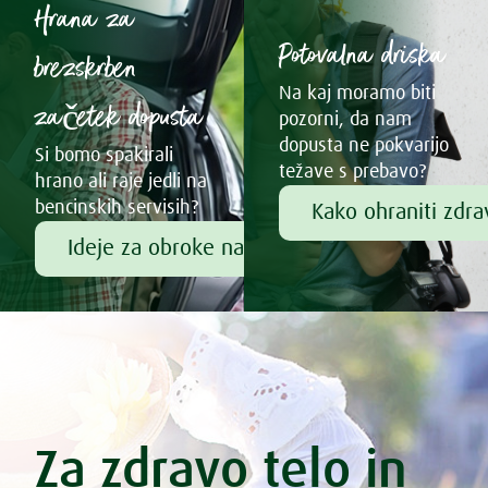
Hrana za
Potovalna driska
brezskrben
Na kaj moramo biti
začetek dopusta
pozorni, da nam
dopusta ne pokvarijo
Si bomo spakirali
težave s prebavo?
hrano ali raje jedli na
bencinskih servisih?
Kako ohraniti zdr
Ideje za obroke na poti
Za zdravo telo in