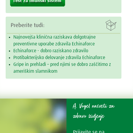

Preberite tudi:
Najnovejša klinična raziskava dolgotrajne
preventivne uporabe zdravila Echinaforce
Echinaforce - dobro raziskano zdravilo
Protibakterijsko delovanje zdravila Echinaforce
Gripe in prehladi – pred njimi se dobro zaščitimo z
ameriškim slamnikom
A. Vogel nasveti za
zdravo življenje
Prijavite se na