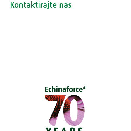
Kontaktirajte nas
Vprašajte nas
Pokličite 01 524 02 16
Politika zasebnosti
Kodeks ravnanja
O piškotkih