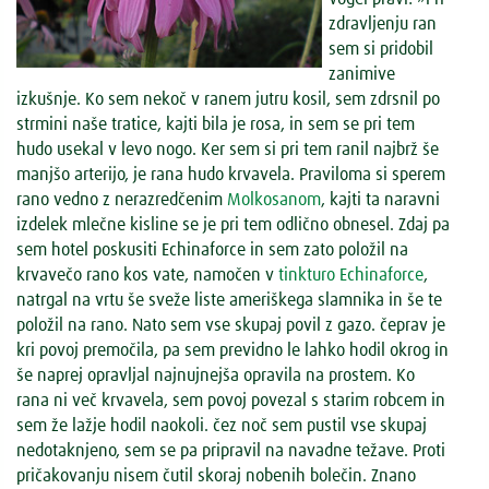
zdravljenju ran
sem si pridobil
zanimive
izkušnje. Ko sem nekoč v ranem jutru kosil, sem zdrsnil po
strmini naše tratice, kajti bila je rosa, in sem se pri tem
hudo usekal v levo nogo. Ker sem si pri tem ranil najbrž še
manjšo arterijo, je rana hudo krvavela. Praviloma si sperem
rano vedno z nerazredčenim
Molkosanom
, kajti ta naravni
izdelek mlečne kisline se je pri tem odlično obnesel. Zdaj pa
sem hotel poskusiti Echinaforce in sem zato položil na
krvavečo rano kos vate, namočen v
tinkturo Echinaforce
,
natrgal na vrtu še sveže liste ameriškega slamnika in še te
položil na rano. Nato sem vse skupaj povil z gazo. čeprav je
kri povoj premočila, pa sem previdno le lahko hodil okrog in
še naprej opravljal najnujnejša opravila na prostem. Ko
rana ni več krvavela, sem povoj povezal s starim robcem in
sem že lažje hodil naokoli. čez noč sem pustil vse skupaj
nedotaknjeno, sem se pa pripravil na navadne težave. Proti
pričakovanju nisem čutil skoraj nobenih bolečin. Znano