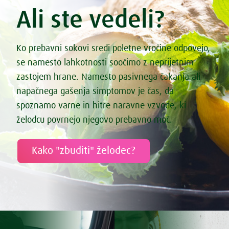
Ali ste vedeli?
Ko prebavni sokovi sredi poletne vročine odpovejo,
se namesto lahkotnosti soočimo z neprijetnim
zastojem hrane. Namesto pasivnega čakanja ali
napačnega gašenja simptomov je čas, da
spoznamo varne in hitre naravne vzvode, ki
želodcu povrnejo njegovo prebavno moč.
Kako "zbuditi" želodec?