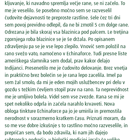
kljuvanje, ki navadno spremlja večje rane, se ni začelo. To
me je veselilo. še posebno močno sem se razveselil
čudovite dejavnosti te preproste rastline. šele čez tri dni
sem povoj previdno odlepil, da ne bi zmotil 5 cm dolge rane.
Odrezana je bila skoraj vsa blazinica pod palcem. Le tretjina
zgornjega roba blazinice se je še držala. Po opisanem
zdravljenju pa se je vse lepo zlepilo. Vnovič sem položil na
rano svežo vato, namočeno v Echinaforce. Tudi presne liste
ameriškega slamnika sem dodal, prav kakor delajo
Indijanci. Presenetilo me je čudovito delovanje. Brez vnetja
in praktično brez bolečin se je rana lepo zacelila. Imel pa
sem žal smolo, da mi je eden mojih uslužbencev pri delu v
gozdu s težkim čevljem stopil prav na rano. Ta neprevidnost
me je umljivo bolela. Videl sem vse zvezde. Rana se mi je
spet nekoliko odprla in začela narahlo krvaveti. Nova
obloga tinkture Echinaforce pa jo je umirila in premostila
nerodnost v sorazmerno kratkem času. Priznati moram, da
so me vse dobre izkušnje s to rastlino močno razveselile, in
prepričan sem, da bodo zdravila, ki nam jih dajejo
subtropska področja, v biološki medicini igrala še veliko