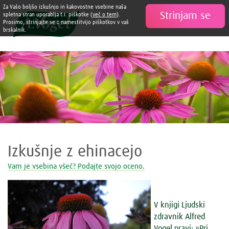
Za Vašo boljšo izkušnjo in kakovostne vsebine naša
Strinjam se

spletna stran uporablja t.i. piškotke (
več o tem
).
Prosimo, strinjajte se z namestitvijo piškotkov v vaš
brskalnik.
Izkušnje z ehinacejo
Vam je vsebina všeč? Podajte svojo oceno.
V knjigi Ljudski
zdravnik Alfred
Vogel pravi: »Pri