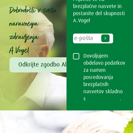
brezplačne nasvete in
Dobrodošli v svetu
postanite del skupnosti
naravnega
A.Vogel
zdravljenja
A.Vogel
Dovoljujem
obdelavo podatkov
Odkrijte zgodbo Alfreda Vogla
za namen
posredovanja
brezplačnih
nasvetov skladno
s
Pogoji uporabe
.