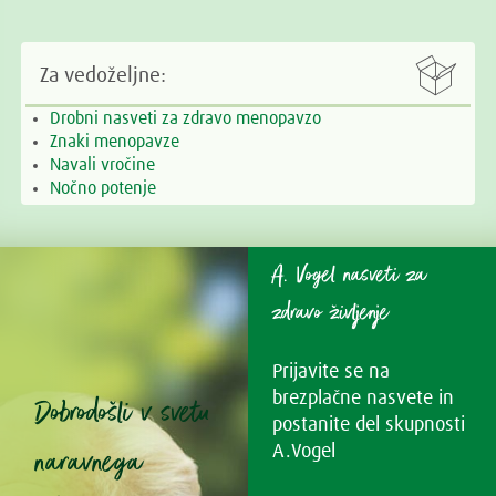

Za vedoželjne:
Drobni nasveti za zdravo menopavzo
Znaki menopavze
Navali vročine
Nočno potenje
A. Vogel nasveti za
zdravo življenje
Prijavite se na
brezplačne nasvete in
Dobrodošli v svetu
postanite del skupnosti
naravnega
A.Vogel