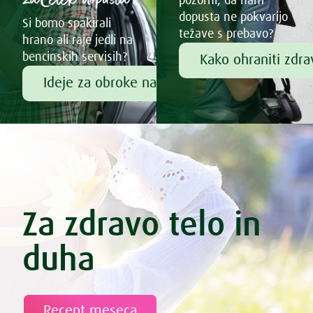
pozorni, da nam
dopusta ne pokvarijo
Si bomo spakirali
težave s prebavo?
hrano ali raje jedli na
bencinskih servisih?
Kako ohraniti zdr
Ideje za obroke na poti
Za zdravo telo in
duha
Recept meseca