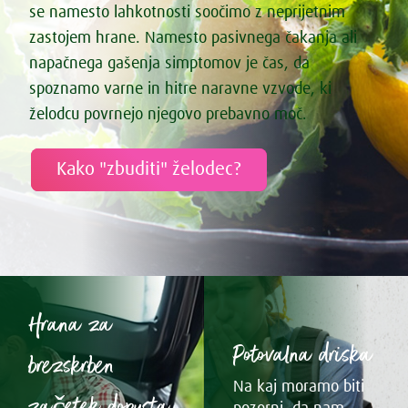
se namesto lahkotnosti soočimo z neprijetnim
zastojem hrane. Namesto pasivnega čakanja ali
napačnega gašenja simptomov je čas, da
spoznamo varne in hitre naravne vzvode, ki
želodcu povrnejo njegovo prebavno moč.
Kako "zbuditi" želodec?
Hrana za
Potovalna driska
brezskrben
Na kaj moramo biti
začetek dopusta