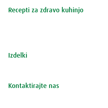
Recepti za zdravo kuhinjo
Recepti za zdravo kuhinjo
S prehrano do zdrave prostate
Revma in prehrana
Šport in prehrana
Izdelki
Iskanje po izdelkih
Iskanje po težavah
Kontaktirajte nas
Vprašajte nas
Pokličite 01 524 02 16