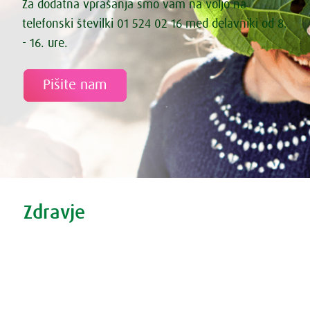
Za dodatna vprašanja smo vam na voljo na
telefonski številki 01 524 02 16 med delavniki od 8.
- 16. ure.
Pišite nam
Tweet
Share this selection
Zdravje
Zdravi nasveti
Vse o prehladu
Povečana prostata?
Težave s spanjem?