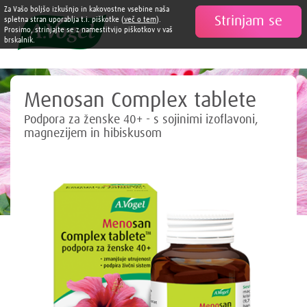
Za Vašo boljšo izkušnjo in kakovostne vsebine naša
Strinjam se

spletna stran uporablja t.i. piškotke (
več o tem
).
Prosimo, strinjajte se z namestitvijo piškotkov v vaš
brskalnik.
Menosan Complex tablete
Podpora za ženske 40+ - s sojinimi izoflavoni,
magnezijem in hibiskusom