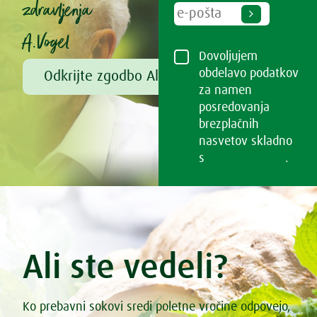
zdravljenja
A.Vogel
Dovoljujem
obdelavo podatkov
Odkrijte zgodbo Alfreda Vogla
za namen
posredovanja
brezplačnih
nasvetov skladno
s
Pogoji uporabe
.
Ali ste vedeli?
Ko prebavni sokovi sredi poletne vročine odpovejo,