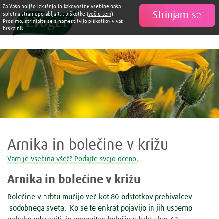
Za Vašo boljšo izkušnjo in kakovostne vsebine naša
Strinjam se

spletna stran uporablja t.i. piškotke (
več o tem
).
Prosimo, strinjajte se z namestitvijo piškotkov v vaš
brskalnik.
Arnika in bolečine v križu
Vam je vsebina všeč? Podajte svojo oceno.
Arnika in bolečine v križu
Bolečine v hrbtu
mučijo več kot 80 odstotkov prebivalcev
sodobnega sveta. Ko se te enkrat pojavijo in jih uspemo