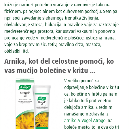
križu je namreč potrebno vračanje v ravnovesje tako na
fizičnem, psiho/socialnem kot duhovnem področju. Sem pa
npr. sodi zavedanje slehernega trenutka življenja,
obvladovanje stresa, hidracija in pravilne vaje za raztezanje
medvretenčnega prostora, kar ustvari vakuum in ponovno
pronicanje vode v medvretenčne ploščice, ustrezna hrana,
vaje za krepitev mišic, tetiv, pravilna drža, masaža,
obkladki, itd.
Arnika, kot del celostne pomoči, ko
vas mučijo bolečine v križu …
V veliko pomoč za
odpravljanje bolečine v križu
oz. bolečine v hrbtu pa nam
je lahko tudi protivnetno
delujoča arnika. Z rednim
nanašanjem zdravila iz
arnike A.Vogel Atrogel
na
boleče mesto, to je dva do tri