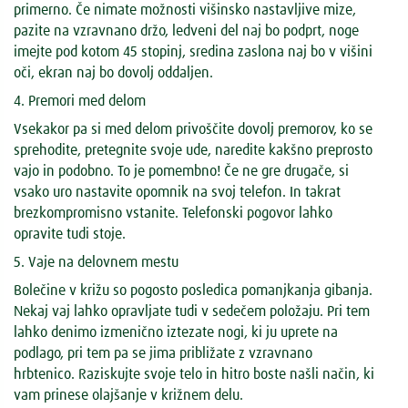
primerno. Če nimate možnosti višinsko nastavljive mize,
pazite na vzravnano držo, ledveni del naj bo podprt, noge
imejte pod kotom 45 stopinj, sredina zaslona naj bo v višini
oči, ekran naj bo dovolj oddaljen.
4. Premori med delom
Vsekakor pa si med delom privoščite dovolj premorov, ko se
sprehodite, pretegnite svoje ude, naredite kakšno preprosto
vajo in podobno. To je pomembno! Če ne gre drugače, si
vsako uro nastavite opomnik na svoj telefon. In takrat
brezkompromisno vstanite. Telefonski pogovor lahko
opravite tudi stoje.
5. Vaje na delovnem mestu
Bolečine v križu so pogosto posledica pomanjkanja gibanja.
Nekaj vaj lahko opravljate tudi v sedečem položaju. Pri tem
lahko denimo izmenično iztezate nogi, ki ju uprete na
podlago, pri tem pa se jima približate z vzravnano
hrbtenico. Raziskujte svoje telo in hitro boste našli način, ki
vam prinese olajšanje v križnem delu.