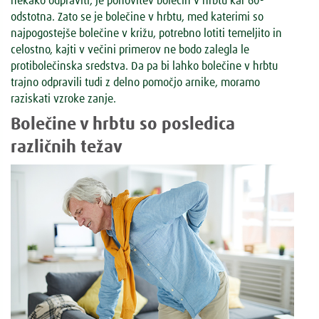
nekako odpraviti, je ponovitev bolečin v hrbtu kar 60-
odstotna. Zato se je bolečine v hrbtu, med katerimi so
najpogostejše bolečine v križu, potrebno lotiti temeljito in
celostno, kajti v večini primerov ne bodo zalegla le
protibolečinska sredstva. Da pa bi lahko bolečine v hrbtu
trajno odpravili tudi z delno pomočjo arnike, moramo
raziskati vzroke zanje.
Bolečine v hrbtu so posledica
različnih težav