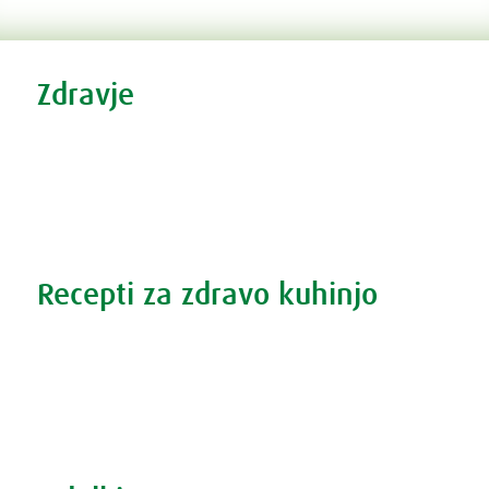
Tweet
Share this selection
Zdravje
Zdravi nasveti
Vse o prehladu
Povečana prostata?
Težave s spanjem?
Recepti za zdravo kuhinjo
Recepti za zdravo kuhinjo
S prehrano do zdrave prostate
Revma in prehrana
Šport in prehrana