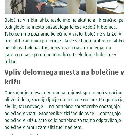
Bolečine v hrbtu lahko razdelimo na akutne ali kronične, pa
tudi glede na mesto prizadetega telesa vzdolž hrbtenice.
Tako denimo poznamo bolečine v vratu, bolečine v križu, v
trtici itd. Zanimivo pri tem je, da se v stanju hrbtenice lahko
odslikava tudi naš tog, neustrezen način življenja, na
katerega nas spomnijo nemalokrat šele hude bolečine v
hrbtu.
Vpliv delovnega mesta na bolečine v
križu
Opozarjanje telesa, denimo na nujnost sprememb v načinu
ali vrsti dela, začutijo ljudje na različne načine. Programerje,
šivilje, računovodje … na potrebne spremembe opozarjajo
bolečine v vratu. Gradbenike, fizične delavce … opozarjajo
bolečine v križu. Zato se je potrebno za trajno odpravljanje
bolečine v hrbtu zamisliti tudi nad tem.