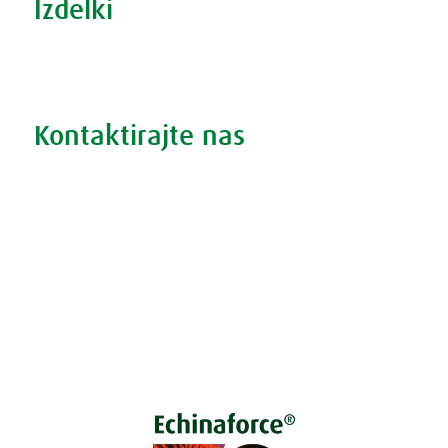
Izdelki
Iskanje po izdelkih
Iskanje po težavah
Kontaktirajte nas
Vprašajte nas
Pokličite 01 524 02 16
Politika zasebnosti
Kodeks ravnanja
O piškotkih