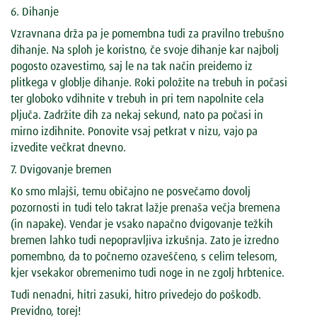
6. Dihanje
Vzravnana drža pa je pomembna tudi za pravilno trebušno
dihanje. Na sploh je koristno, če svoje dihanje kar najbolj
pogosto ozavestimo, saj le na tak način preidemo iz
plitkega v globlje dihanje. Roki položite na trebuh in počasi
ter globoko vdihnite v trebuh in pri tem napolnite cela
pljuča. Zadržite dih za nekaj sekund, nato pa počasi in
mirno izdihnite. Ponovite vsaj petkrat v nizu, vajo pa
izvedite večkrat dnevno.
7. Dvigovanje bremen
Ko smo mlajši, temu običajno ne posvečamo dovolj
pozornosti in tudi telo takrat lažje prenaša večja bremena
(in napake). Vendar je vsako napačno dvigovanje težkih
bremen lahko tudi nepopravljiva izkušnja. Zato je izredno
pomembno, da to počnemo ozaveščeno, s celim telesom,
kjer vsekakor obremenimo tudi noge in ne zgolj hrbtenice.
Tudi nenadni, hitri zasuki, hitro privedejo do poškodb.
Previdno, torej!