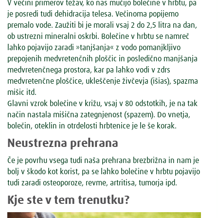
V večini primerov težav, ko nas mučijo bolečine v hrbtu, pa
je posredi tudi dehidracija telesa. Večinoma popijemo
premalo vode. Zaužiti bi je morali vsaj 2 do 2,5 litra na dan,
ob ustrezni mineralni oskrbi. Bolečine v hrbtu se namreč
lahko pojavijo zaradi »tanjšanja« z vodo pomanjkljivo
prepojenih medvretenčnih ploščic in posledično manjšanja
medvretenčnega prostora, kar pa lahko vodi v zdrs
medvretenčne ploščice, ukleščenje živčevja (išias), spazma
mišic itd.
Glavni vzrok bolečine v križu, vsaj v 80 odstotkih, je na tak
način nastala mišična zategnjenost (spazem). Do vnetja,
bolečin, oteklin in otrdelosti hrbtenice je le še korak.
Neustrezna prehrana
Če je povrhu vsega tudi naša prehrana brezbrižna in nam je
bolj v škodo kot korist, pa se lahko bolečine v hrbtu pojavijo
tudi zaradi osteoporoze, revme, artritisa, tumorja ipd.
Kje ste v tem trenutku?