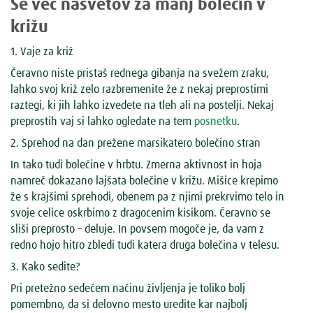
Še več nasvetov za manj bolečin v
križu
1. Vaje za križ
Čeravno niste pristaš rednega gibanja na svežem zraku,
lahko svoj križ zelo razbremenite že z nekaj preprostimi
raztegi, ki jih lahko izvedete na tleh ali na postelji. Nekaj
preprostih vaj si lahko ogledate na tem
posnetku
.
2. Sprehod na dan prežene marsikatero bolečino stran
In tako tudi bolečine v hrbtu. Zmerna aktivnost in hoja
namreč dokazano lajšata bolečine v križu. Mišice krepimo
že s krajšimi sprehodi, obenem pa z njimi prekrvimo telo in
svoje celice oskrbimo z dragocenim kisikom. Čeravno se
sliši preprosto – deluje. In povsem mogoče je, da vam z
redno hojo hitro zbledi tudi katera druga bolečina v telesu.
3. Kako sedite?
Pri pretežno sedečem načinu življenja je toliko bolj
pomembno, da si delovno mesto uredite kar najbolj