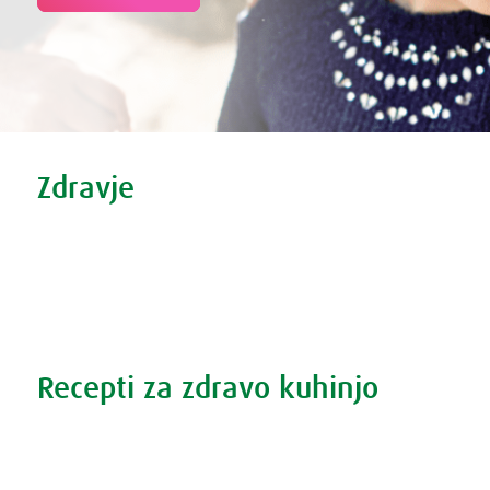
Tweet
Share this selection
Zdravje
Zdravi nasveti
Vse o prehladu
Povečana prostata?
Težave s spanjem?
Recepti za zdravo kuhinjo
Recepti za zdravo kuhinjo
S prehrano do zdrave prostate
Revma in prehrana