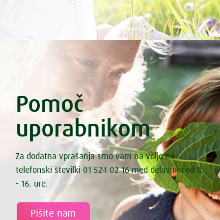
Pomoč
uporabnikom
Za dodatna vprašanja smo vam na voljo na
telefonski številki 01 524 02 16 med delavniki od 8.
- 16. ure.
Pišite nam