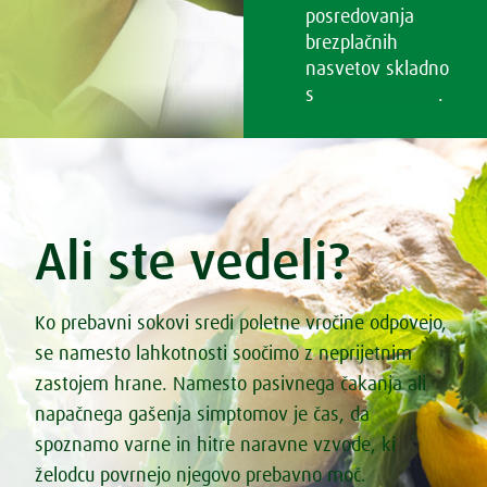
posredovanja
brezplačnih
nasvetov skladno
s
Pogoji uporabe
.
Ali ste vedeli?
Ko prebavni sokovi sredi poletne vročine odpovejo,
se namesto lahkotnosti soočimo z neprijetnim
zastojem hrane. Namesto pasivnega čakanja ali
napačnega gašenja simptomov je čas, da
spoznamo varne in hitre naravne vzvode, ki
želodcu povrnejo njegovo prebavno moč.