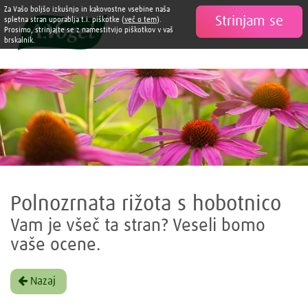
Za Vašo boljšo izkušnjo in kakovostne vsebine naša
Strinjam se

spletna stran uporablja t.i. piškotke (
več o tem
).
Prosimo, strinjajte se z namestitvijo piškotkov v vaš
brskalnik.
Polnozrnata rižota s hobotnico
Vam je všeč ta stran? Veseli bomo
vaše ocene.
Nazaj