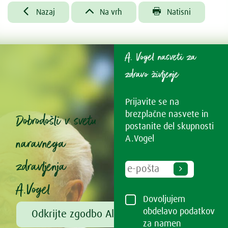



Nazaj
Na vrh
Natisni
A. Vogel nasveti za
zdravo življenje
Prijavite se na
brezplačne nasvete in
Dobrodošli v svetu
postanite del skupnosti
naravnega
A.Vogel
zdravljenja
A.Vogel
Dovoljujem
obdelavo podatkov
Odkrijte zgodbo Alfreda Vogla
za namen