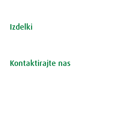
Šport in prehrana
Izdelki
Iskanje po izdelkih
Iskanje po težavah
Kontaktirajte nas
Vprašajte nas
Pokličite 01 524 02 16
Politika zasebnosti
Kodeks ravnanja
O piškotkih