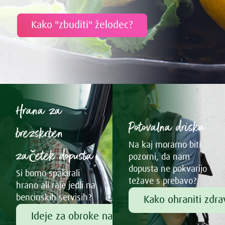
Kako "zbuditi" želodec?
Hrana za
Potovalna driska
brezskrben
Na kaj moramo biti
začetek dopusta
pozorni, da nam
dopusta ne pokvarijo
Si bomo spakirali
težave s prebavo?
hrano ali raje jedli na
bencinskih servisih?
Kako ohraniti zdr
Ideje za obroke na poti