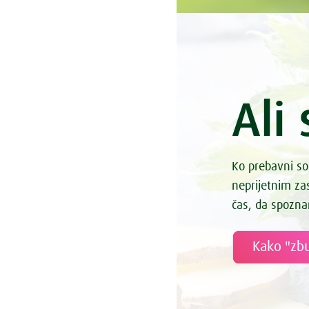
Ali 
Ko prebavni so
neprijetnim z
čas, da spozna
Kako "zbu