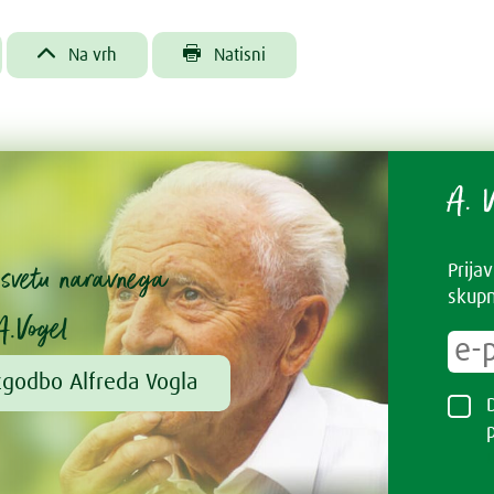


Na vrh
Natisni
A. V
v svetu naravnega
Prija
skupn
A.Vogel
zgodbo Alfreda Vogla