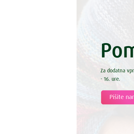
Pom
Za dodatna vpr
- 16. ure.
Pišite n