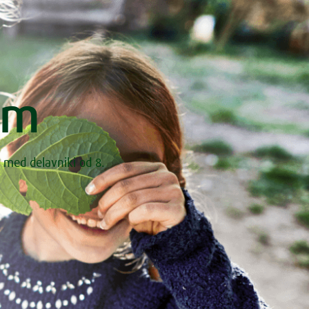
om
 med delavniki od 8.