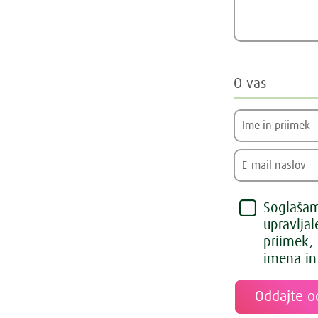
O vas
Soglašam,
upravlja
priimek,
imena in