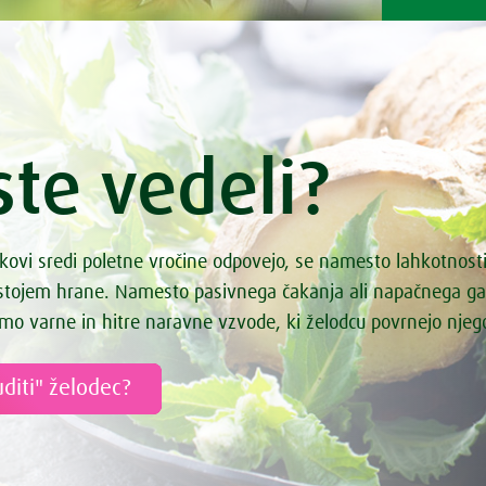
ste vedeli?
kovi sredi poletne vročine odpovejo, se namesto lahkotnost
astojem hrane. Namesto pasivnega čakanja ali napačnega g
mo varne in hitre naravne vzvode, ki želodcu povrnejo nje
diti" želodec?