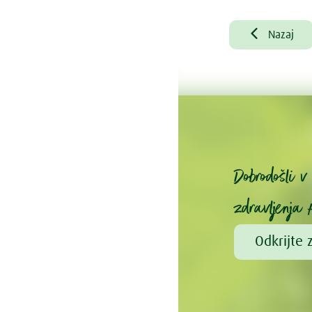

Nazaj
Dobrodošli 
zdravljenja 
Odkrijte 