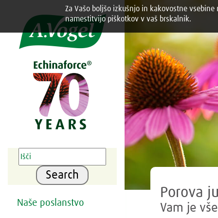
Za Vašo boljšo izkušnjo in kakovostne vsebine n
Share this selection

namestitvijo piškotkov v vaš brskalnik.
Search
Porova ju
Naše poslanstvo
Vam je vše