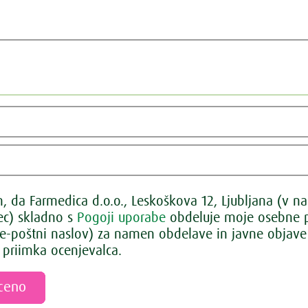
 da Farmedica d.o.o., Leskoškova 12, Ljubljana (v na
lec) skladno s
Pogoji uporabe
obdeluje moje osebne p
 e-poštni naslov) za namen obdelave in javne objave 
 priimka ocenjevalca.