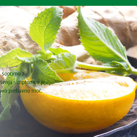
i soočimo z
ašenja simptomov je
govo prebavno moč.