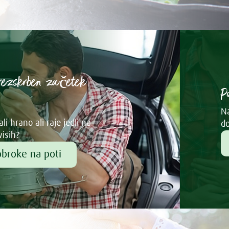
rezskrben začetek
P
Na
li hrano ali raje jedli na
do
visih?
obroke na poti