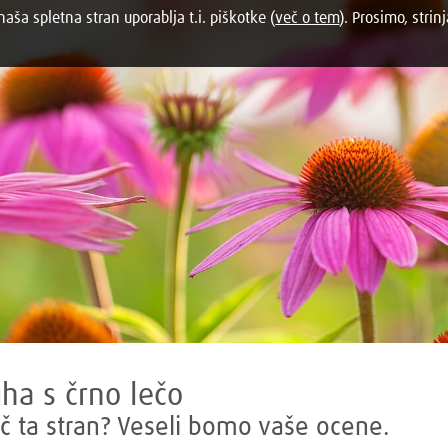
aša spletna stran uporablja t.i. piškotke (
več o tem
). Prosimo, strinj
ha s črno lečo
č ta stran? Veseli bomo vaše ocene.