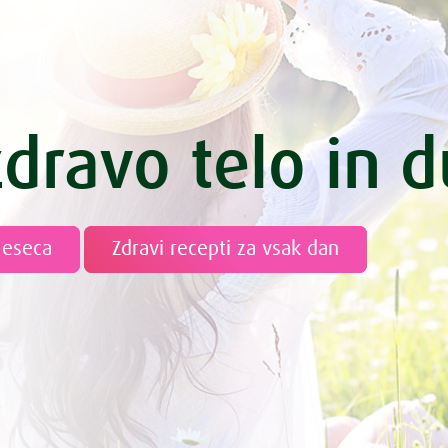
zdravo telo in 
meseca
Zdravi recepti za vsak dan