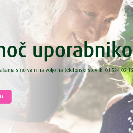
oč uporabnik
ašanja smo vam na voljo na telefonski številki 01 524 02 16
am