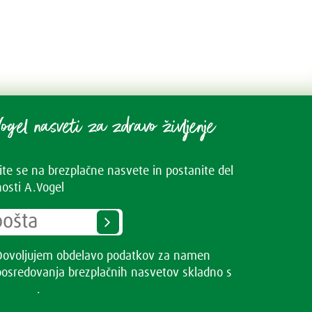
ogel nasveti za zdravo življenje
vite se na brezplačne nasvete in postanite del
osti A.Vogel
Dovoljujem obdelavo podatkov za namen
posredovanja brezplačnih nasvetov skladno s
Pogoji
uporabe
.