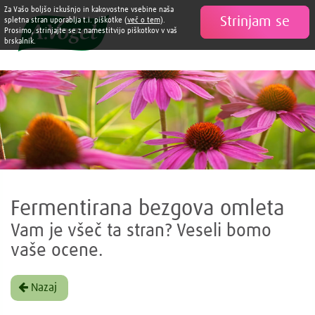
Za Vašo boljšo izkušnjo in kakovostne vsebine naša
Strinjam se

spletna stran uporablja t.i. piškotke (
več o tem
).
Prosimo, strinjajte se z namestitvijo piškotkov v vaš
brskalnik.
Fermentirana bezgova omleta
Vam je všeč ta stran? Veseli bomo
vaše ocene.
Nazaj