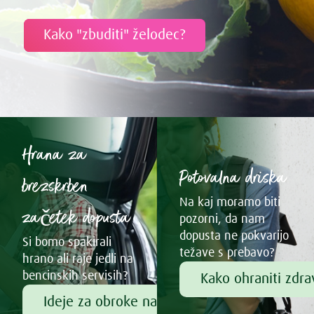
Kako "zbuditi" želodec?
Hrana za
Potovalna driska
brezskrben
Na kaj moramo biti
začetek dopusta
pozorni, da nam
dopusta ne pokvarijo
Si bomo spakirali
težave s prebavo?
hrano ali raje jedli na
bencinskih servisih?
Kako ohraniti zdr
Ideje za obroke na poti