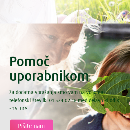
Pomoč
uporabnikom
Za dodatna vprašanja smo vam na voljo na
telefonski številki 01 524 02 16 med delavniki od 8.
- 16. ure.
Pišite nam