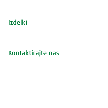
Šport in prehrana
Izdelki
Iskanje po izdelkih
Iskanje po težavah
Kontaktirajte nas
Vprašajte nas
Pokličite 01 524 02 16
Politika zasebnosti
Kodeks ravnanja
O piškotkih