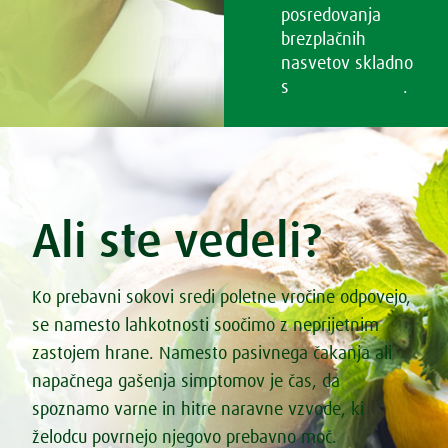
posredovanja
brezplačnih
nasvetov skladno
s
Pogoji uporabe
.
Ali ste vedeli?
Ko prebavni sokovi sredi poletne vročine odpovejo,
se namesto lahkotnosti soočimo z neprijetnim
zastojem hrane. Namesto pasivnega čakanja ali
napačnega gašenja simptomov je čas, da
spoznamo varne in hitre naravne vzvode, ki
želodcu povrnejo njegovo prebavno moč.