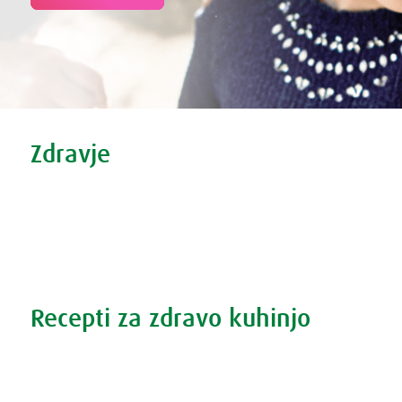
Tweet
Share this selection
Zdravje
Zdravi nasveti
Vse o prehladu
Povečana prostata?
Težave s spanjem?
Recepti za zdravo kuhinjo
Recepti za zdravo kuhinjo
S prehrano do zdrave prostate
Revma in prehrana