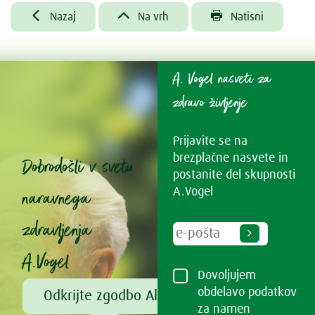



Nazaj
Na vrh
Natisni
A. Vogel nasveti za
zdravo življenje
Prijavite se na
brezplačne nasvete in
Dobrodošli v svetu
postanite del skupnosti
naravnega
A.Vogel
zdravljenja
A.Vogel
Dovoljujem
obdelavo podatkov
Odkrijte zgodbo Alfreda Vogla
za namen