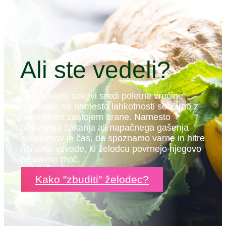
Ali ste vedeli?
Ko prebavni sokovi sredi poletne vročine
odpovejo, se namesto lahkotnosti soočimo z
neprijetnim zastojem hrane. Namesto
pasivnega čakanja ali napačnega gašenja
simptomov je čas, da spoznamo varne in hitre
naravne vzvode, ki želodcu povrnejo njegovo
prebavno moč.
Kako "zbuditi" želodec?