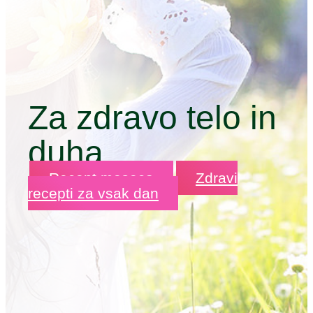
Za zdravo telo in
duha
Recept meseca
Zdravi
recepti za vsak dan