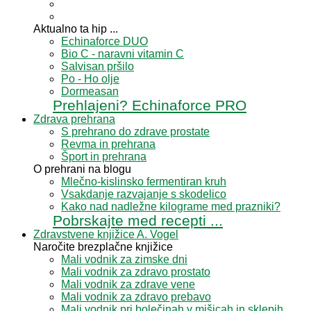
Aktualno ta hip ...
Echinaforce DUO
Bio C - naravni vitamin C
Salvisan pršilo
Po - Ho olje
Dormeasan
Prehlajeni? Echinaforce PRO
Zdrava prehrana
S prehrano do zdrave prostate
Revma in prehrana
Šport in prehrana
O prehrani na blogu
Mlečno-kislinsko fermentiran kruh
Vsakdanje razvajanje s skodelico
Kako nad nadležne kilograme med prazniki?
Pobrskajte med recepti ...
Zdravstvene knjižice A. Vogel
Naročite brezplačne knjižice
Mali vodnik za zimske dni
Mali vodnik za zdravo prostato
Mali vodnik za zdrave vene
Mali vodnik za zdravo prebavo
Mali vodnik pri bolečinah v mišicah in sklepih