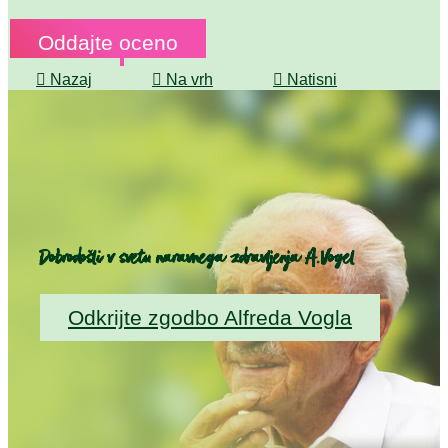

Nazaj

Na vrh

Natisni
Dobrodošli v svetu naravnega zdravljenja A.Vogel
Odkrijte zgodbo Alfreda Vogla