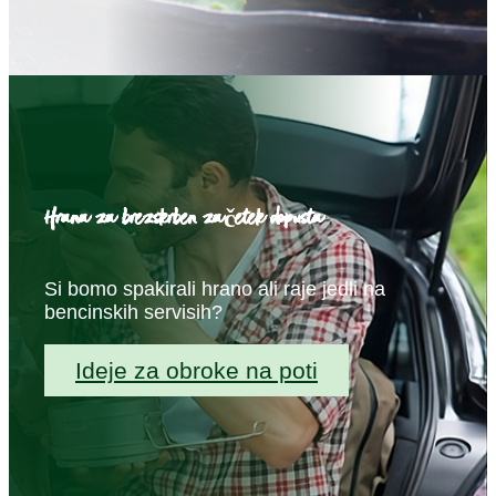
Hrana za brezskrben začetek dopusta
Si bomo spakirali hrano ali raje jedli na
bencinskih servisih?
Ideje za obroke na poti