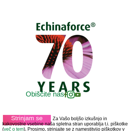
Obiščite nas
Strinjam se
Za Vašo boljšo izkušnjo in
kakovostne vsebine naša spletna stran uporablja t.i. piškotke
(
več o tem
). Prosimo, strinjajte se z namestitvijo piškotkov v