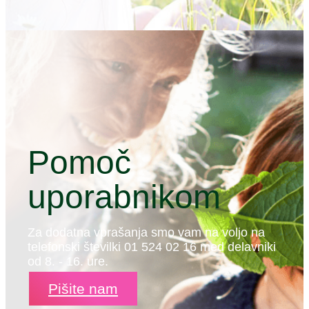
Pomoč
uporabnikom
Za dodatna vprašanja smo vam na voljo na
telefonski številki 01 524 02 16 med delavniki
od 8. - 16. ure.
Pišite nam