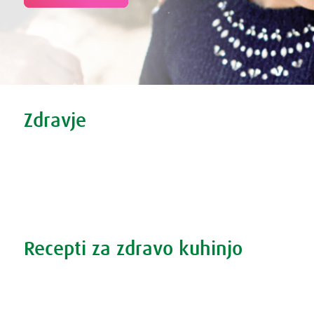
Tweet
Share this selection
Zdravje
Zdravi nasveti
Vse o prehladu
Povečana prostata?
Težave s spanjem?
Recepti za zdravo kuhinjo
Recepti za zdravo kuhinjo
S prehrano do zdrave prostate
Revma in prehrana