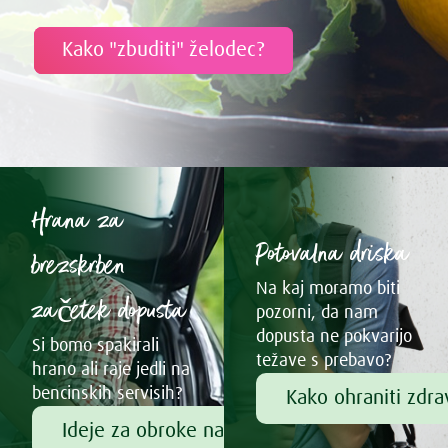
Kako "zbuditi" želodec?
Hrana za
Potovalna driska
brezskrben
Na kaj moramo biti
začetek dopusta
pozorni, da nam
dopusta ne pokvarijo
Si bomo spakirali
težave s prebavo?
hrano ali raje jedli na
bencinskih servisih?
Kako ohraniti zdr
Ideje za obroke na poti