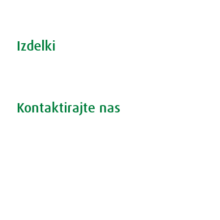
Šport in prehrana
Izdelki
Iskanje po izdelkih
Iskanje po težavah
Kontaktirajte nas
Vprašajte nas
Pokličite 01 524 02 16
Politika zasebnosti
Kodeks ravnanja
O piškotkih