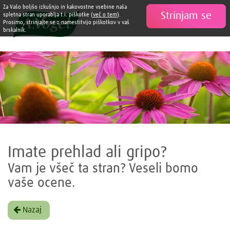
Za Vašo boljšo izkušnjo in kakovostne vsebine naša
Strinjam se

spletna stran uporablja t.i. piškotke (
več o tem
).
Prosimo, strinjajte se z namestitvijo piškotkov v vaš
brskalnik.
Imate prehlad ali gripo?
Vam je všeč ta stran? Veseli bomo
vaše ocene.
Nazaj