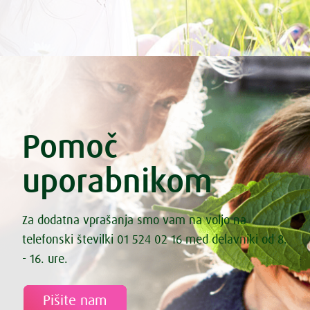
Pomoč
uporabnikom
Za dodatna vprašanja smo vam na voljo na
telefonski številki 01 524 02 16 med delavniki od 8.
- 16. ure.
Pišite nam