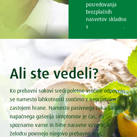
posredovanja
brezplačnih
nasvetov skladno
s
Pogoji uporabe
.
Ali ste vedeli?
Ko prebavni sokovi sredi poletne vročine odpovejo,
se namesto lahkotnosti soočimo z neprijetnim
zastojem hrane. Namesto pasivnega čakanja ali
napačnega gašenja simptomov je čas, da
spoznamo varne in hitre naravne vzvode, ki
želodcu povrnejo njegovo prebavno moč.