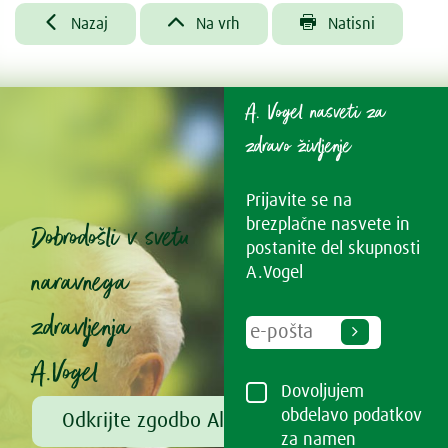



Nazaj
Na vrh
Natisni
A. Vogel nasveti za
zdravo življenje
Prijavite se na
brezplačne nasvete in
Dobrodošli v svetu
postanite del skupnosti
naravnega
A.Vogel
zdravljenja
A.Vogel
Dovoljujem
obdelavo podatkov
Odkrijte zgodbo Alfreda Vogla
za namen