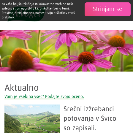
Za Vašo boljšo izkušnjo in kakovostne vsebine naša
Strinjam se

spletna stran uporablja t.i. piškotke (
več o tem
).
Prosimo, strinjajte se z namestitvijo piškotkov v vaš
brskalnik.
Aktualno
Vam je vsebina všeč? Podajte svojo oceno.
Srečni izžrebanci
potovanja v Švico
so zapisali.