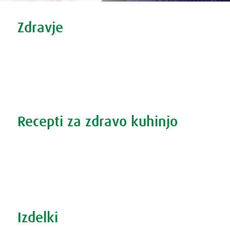
Tweet
Share this selection
Zdravje
Zdravi nasveti
Vse o prehladu
Povečana prostata?
Težave s spanjem?
Recepti za zdravo kuhinjo
Recepti za zdravo kuhinjo
S prehrano do zdrave prostate
Revma in prehrana
Šport in prehrana
Izdelki