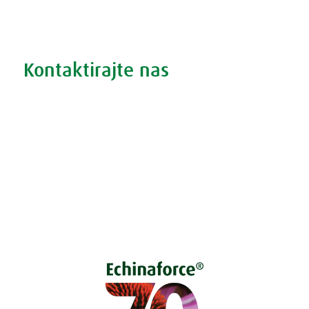
Iskanje po izdelkih
Iskanje po težavah
Kontaktirajte nas
Vprašajte nas
Pokličite 01 524 02 16
Politika zasebnosti
Kodeks ravnanja
O piškotkih