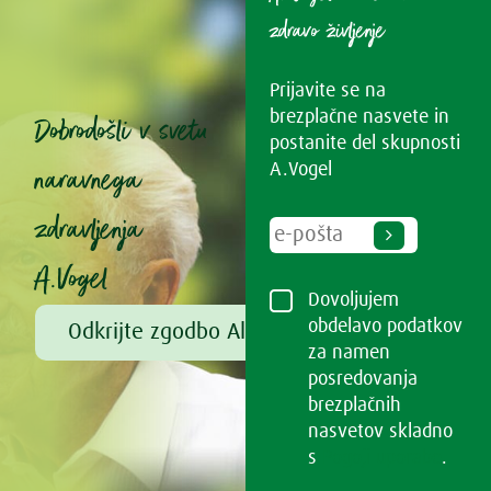
zdravo življenje
Prijavite se na
brezplačne nasvete in
Dobrodošli v svetu
postanite del skupnosti
naravnega
A.Vogel
zdravljenja
A.Vogel
Dovoljujem
obdelavo podatkov
Odkrijte zgodbo Alfreda Vogla
za namen
posredovanja
brezplačnih
nasvetov skladno
s
Pogoji uporabe
.