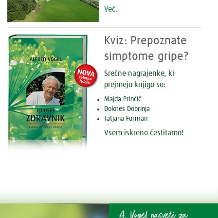
Več.
Kviz: Prepoznate
simptome gripe?
Srečne nagrajenke, ki
prejmejo knjigo so:
Majda Prinčič
Dolores Dobrinja
Tatjana Furman
Vsem iskreno čestitamo!
A. Vogel nasveti za