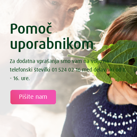
Pomoč
uporabnikom
Za dodatna vprašanja smo vam na voljo na
telefonski številki 01 524 02 16 med delavniki od 8.
- 16. ure.
Pišite nam