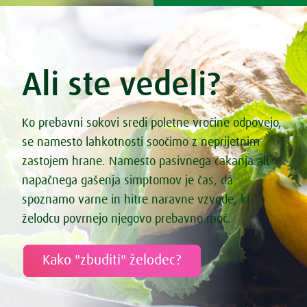
Ali ste vedeli?
Ko prebavni sokovi sredi poletne vročine odpovejo,
se namesto lahkotnosti soočimo z neprijetnim
zastojem hrane. Namesto pasivnega čakanja ali
napačnega gašenja simptomov je čas, da
spoznamo varne in hitre naravne vzvode, ki
želodcu povrnejo njegovo prebavno moč.
Kako "zbuditi" želodec?