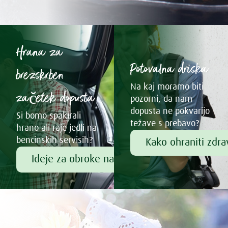
Hrana za
Potovalna driska
brezskrben
Na kaj moramo biti
začetek dopusta
pozorni, da nam
dopusta ne pokvarijo
Si bomo spakirali
težave s prebavo?
hrano ali raje jedli na
bencinskih servisih?
Kako ohraniti zdr
Ideje za obroke na poti