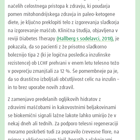
načelih celostnega pristopa k zdravju, ki poudarja
pomen mitohondrijskega zdravja in paleo-ketogene
diete, je ključno preklopiti telo z izgorevanja sladkorja
na izgorevanje maščob. Klinična študija, objavljena v
reviji Diabetes Therapy
(Hallberg s sodelavci, 2018),
je
pokazala, da so pacienti z že prisotno sladkorno
boleznijo tipa 2 (ki je logična posledica inzulinske
rezistence) ob LCHF prehrani v enem letu telesno težo
v povprečju zmanjšali za 12 %. Še pomembneje pa je,
da so drastično izboljšali občutljivost celic na inzulin –
in to brez uporabe novih zdravil.
Z zamenjavo predelanih ogljikovih hidratov z
zdravimi maščobami in kakovostnimi beljakovinami
se biokemični signali lažne lakote lahko umirijo že v
nekaj dneh ali tednih. Za podporo telesni regeneraciji
moramo poskrbeti tudi za popravilo črevesne flore, na