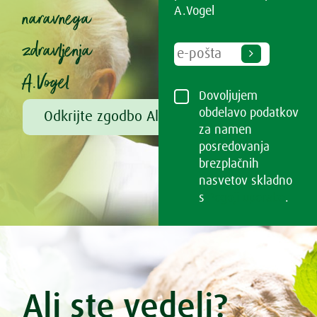
naravnega
A.Vogel
zdravljenja
A.Vogel
Dovoljujem
obdelavo podatkov
Odkrijte zgodbo Alfreda Vogla
za namen
posredovanja
brezplačnih
nasvetov skladno
s
Pogoji uporabe
.
Ali ste vedeli?