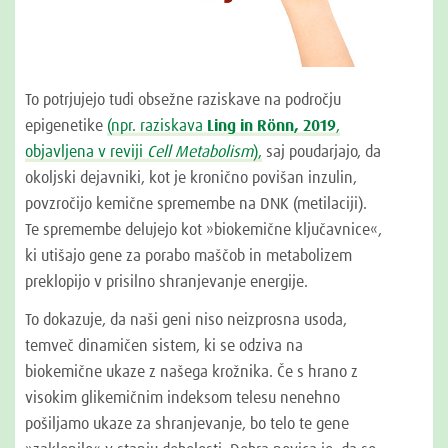
To potrjujejo tudi obsežne raziskave na področju
epigenetike
(npr. raziskava
Ling in Rönn, 2019
,
objavljena v reviji
Cell Metabolism
),
saj poudarjajo, da
okoljski dejavniki, kot je kronično povišan inzulin,
povzročijo kemične spremembe na DNK (metilaciji).
Te spremembe delujejo kot »biokemične ključavnice«,
ki utišajo gene za porabo maščob in metabolizem
preklopijo v prisilno shranjevanje energije.
To dokazuje, da naši geni niso neizprosna usoda,
temveč dinamičen sistem, ki se odziva na
biokemične ukaze z našega krožnika. Če s hrano z
visokim glikemičnim indeksom telesu nenehno
pošiljamo ukaze za shranjevanje, bo telo te gene