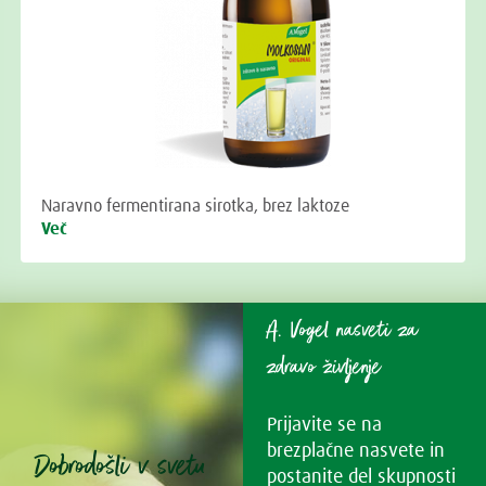
Naravno fermentirana sirotka, brez laktoze
Več
A. Vogel nasveti za
zdravo življenje
Prijavite se na
brezplačne nasvete in
Dobrodošli v svetu
postanite del skupnosti