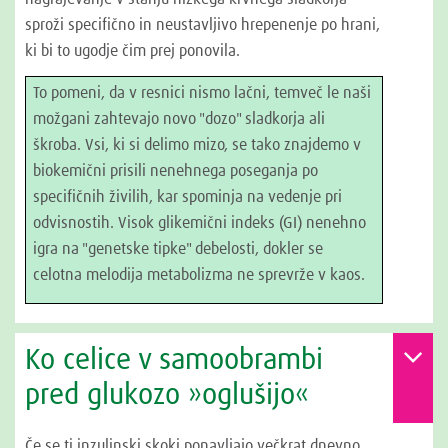
sproži specifično in neustavljivo hrepenenje po hrani,
ki bi to ugodje čim prej ponovila.
To pomeni, da v resnici nismo lačni, temveč le naši
možgani zahtevajo novo "dozo" sladkorja ali
škroba. Vsi, ki si delimo mizo, se tako znajdemo v
biokemični prisili nenehnega poseganja po
specifičnih živilih, kar spominja na vedenje pri
odvisnostih. Visok glikemični indeks (GI) nenehno
igra na "genetske tipke" debelosti, dokler se
celotna melodija metabolizma ne sprevrže v kaos.
Ko celice v samoobrambi
pred glukozo »oglušijo«
Če se ti inzulinski skoki ponavljajo večkrat dnevno,