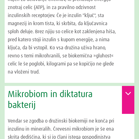
znotraj celic (ATP), in za pravilno odzivnost
inzulinskih receptorjev. Če je inzulin "ključ", sta
magnezij in krom tista, ki skrbita, da ključavnica
sploh deluje. Brez njiju so celice kot zaklenjena hiša,
pred katero stoji inzulin s kupom energije, a nima
ključa, da bi vstopil. Ko vsa družina uživa hrano,
revno s temi mikrohranili, se biokemična »gluhost«
celic le še poglobi, kilogrami pa se kopičijo ne glede
na vloženi trud.
Mikrobiom in diktatura
bakterij
Vendar se zgodba o družinski biokemiji ne konča pri
inzulinu in mineralih. Črevesni mikrobiom je še ena
skrita dediščina, ki si jo člani istega gospodinjstva