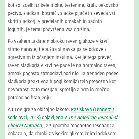
kot so izdelki iz bele moke, testenine, kruh, pekovsko
pecivo, sladkani kosmiči, sladke pijače in seveda vsi
skriti sladkorji v predelanih omakah in sadnih
jogurtih, je temu podvržena vsa družina.
Po vsakem takšnem obroku raven glukoze v krvi
strmo naraste, trebušna slinavka pa se odzove z
agresivnim izločanjem inzulina. Ker je tega preveč,
raven sladkorja v krvi ne pade le na normalno raven,
ampak pogosto strmoglavi pod njo. Ta nenaden padec
sladkorja (reaktivna hipoglikemija) telo prepozna kot
nevarnost, zato možgani sprožijo alarm in močno
potrebo po hranjenju.
A tu ne gre za običajno lakoto.
Raziskava (Lennerz s
sodelavci, 2013) objavljena v
The American Journal of
Clinical Nutrition
, je z uporabo magnetne resonance
dokazala, da obroki z visokim glikemičnim indeksom