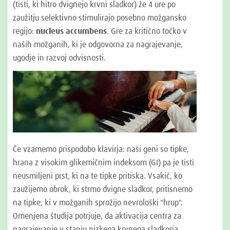
(tisti, ki hitro dvignejo krvni sladkor) že 4 ure po
zaužitju selektivno stimulirajo posebno možgansko
regijo:
nucleus accumbens
. Gre za kritično točko v
naših možganih, ki je odgovorna za nagrajevanje,
ugodje in razvoj odvisnosti.
Če vzamemo prispodobo klavirja: naši geni so tipke,
hrana z visokim glikemičnim indeksom (GI) pa je tisti
neusmiljeni prst, ki na te tipke pritiska. Vsakič, ko
zaužijemo obrok, ki strmo dvigne sladkor, pritisnemo
na tipke, ki v možganih sprožijo nevrološki "hrup".
Omenjena študija potrjuje, da aktivacija centra za
nagrajevanje v stanju nizkega krvnega sladkorja