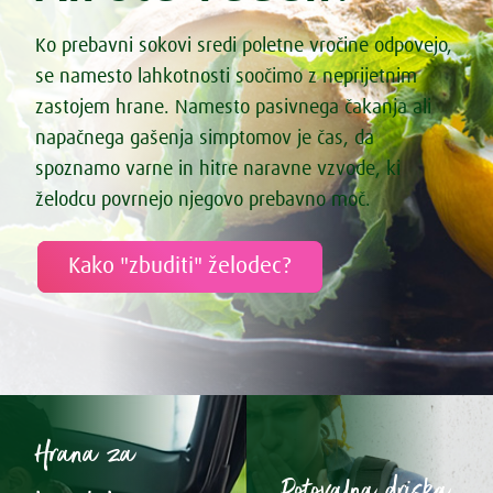
Ko prebavni sokovi sredi poletne vročine odpovejo,
se namesto lahkotnosti soočimo z neprijetnim
zastojem hrane. Namesto pasivnega čakanja ali
napačnega gašenja simptomov je čas, da
spoznamo varne in hitre naravne vzvode, ki
želodcu povrnejo njegovo prebavno moč.
Kako "zbuditi" želodec?
Hrana za
Potovalna driska