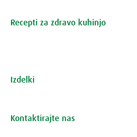
Težave s spanjem?
Recepti za zdravo kuhinjo
Recepti za zdravo kuhinjo
S prehrano do zdrave prostate
Revma in prehrana
Šport in prehrana
Izdelki
Iskanje po izdelkih
Iskanje po težavah
Kontaktirajte nas
Vprašajte nas