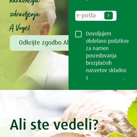
naravnega
zdravljenja
A.Vogel
Dovoljujem
obdelavo podatkov
Odkrijte zgodbo Alfreda Vogla
za namen
posredovanja
brezplačnih
nasvetov skladno
s
Pogoji uporabe
.
Ali ste vedeli?