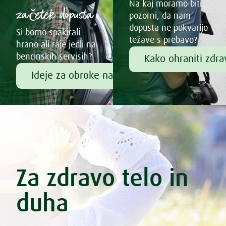
Na kaj moramo biti
začetek dopusta
pozorni, da nam
dopusta ne pokvarijo
Si bomo spakirali
težave s prebavo?
hrano ali raje jedli na
bencinskih servisih?
Kako ohraniti zdr
Ideje za obroke na poti
Za zdravo telo in
duha