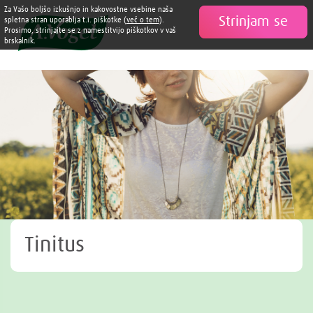
Za Vašo boljšo izkušnjo in kakovostne vsebine naša
Strinjam se

spletna stran uporablja t.i. piškotke (
več o tem
).
Prosimo, strinjajte se z namestitvijo piškotkov v vaš
brskalnik.
Tinitus