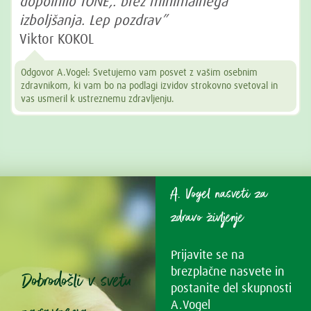
dopolnilo TONE,. brez minimalnega
izboljšanja. Lep pozdrav”
Viktor KOKOL
Odgovor A.Vogel: Svetujemo vam posvet z vašim osebnim
zdravnikom, ki vam bo na podlagi izvidov strokovno svetoval in
vas usmeril k ustreznemu zdravljenju.
A. Vogel nasveti za
zdravo življenje
Prijavite se na
brezplačne nasvete in
Dobrodošli v svetu
postanite del skupnosti
A.Vogel