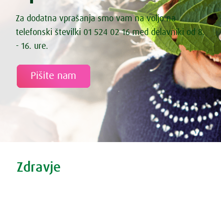
Za dodatna vprašanja smo vam na voljo na
telefonski številki 01 524 02 16 med delavniki od 8.
- 16. ure.
Pišite nam
Tweet
Share this selection
Zdravje
Zdravi nasveti
Vse o prehladu
Povečana prostata?