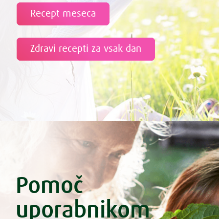
Recept meseca
Zdravi recepti za vsak dan
Pomoč
uporabnikom