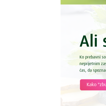
Ali 
Ko prebavni so
neprijetnim z
čas, da spozna
Kako "zbu