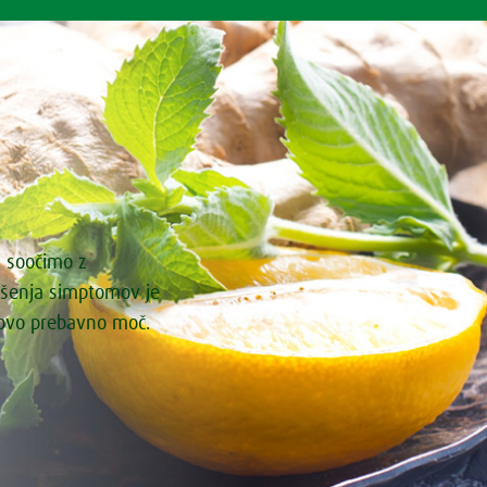
i soočimo z
ašenja simptomov je
govo prebavno moč.