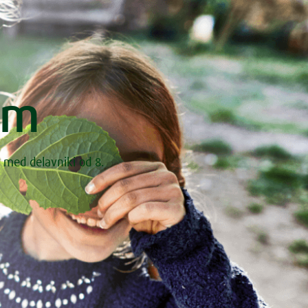
om
 med delavniki od 8.