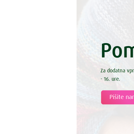
Pom
Za dodatna vpr
- 16. ure.
Pišite n