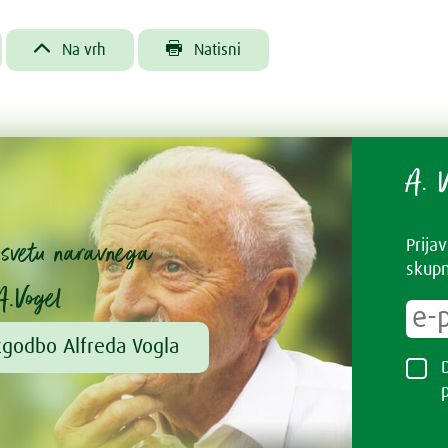


Na vrh
Natisni
A. V
v svetu naravnega
Prija
skupn
A.Vogel
zgodbo Alfreda Vogla