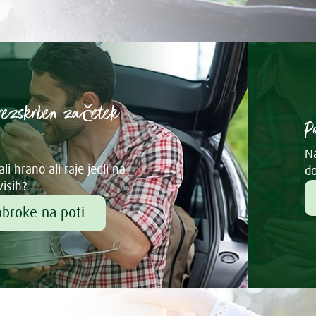
rezskrben začetek
P
Na
li hrano ali raje jedli na
do
visih?
obroke na poti