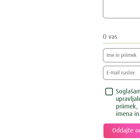
O vas
Soglašam,
upravlja
priimek,
imena in