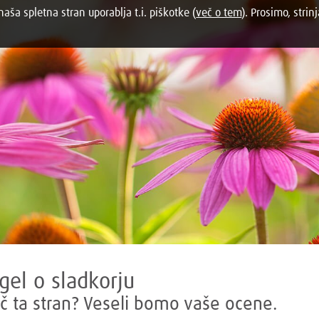
aša spletna stran uporablja t.i. piškotke (
več o tem
). Prosimo, strinj
gel o sladkorju
č ta stran? Veseli bomo vaše ocene.