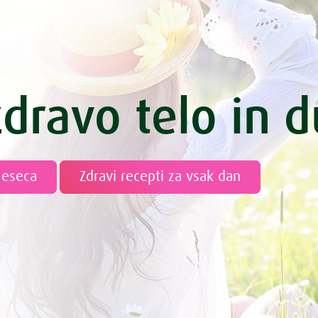
zdravo telo in 
meseca
Zdravi recepti za vsak dan