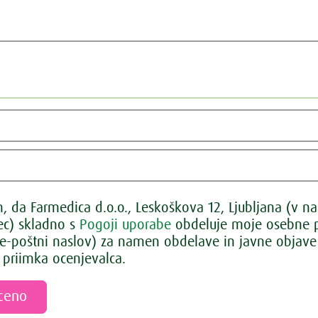
 da Farmedica d.o.o., Leskoškova 12, Ljubljana (v na
lec) skladno s
Pogoji uporabe
obdeluje moje osebne p
 e-poštni naslov) za namen obdelave in javne objave 
 priimka ocenjevalca.