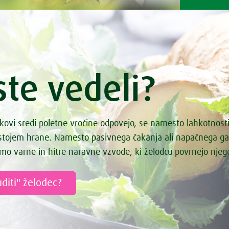
ste vedeli?
kovi sredi poletne vročine odpovejo, se namesto lahkotnost
astojem hrane. Namesto pasivnega čakanja ali napačnega g
mo varne in hitre naravne vzvode, ki želodcu povrnejo nje
diti" želodec?