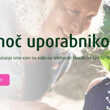
oč uporabnik
ašanja smo vam na voljo na telefonski številki 01 524 02 16
am