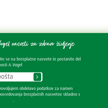
ogel nasveti za zdravo življenje
vite se na brezplačne nasvete in postanite del
osti A.Vogel
Dovoljujem obdelavo podatkov za namen
posredovanja brezplačnih nasvetov skladno s
Pogoji
uporabe
.