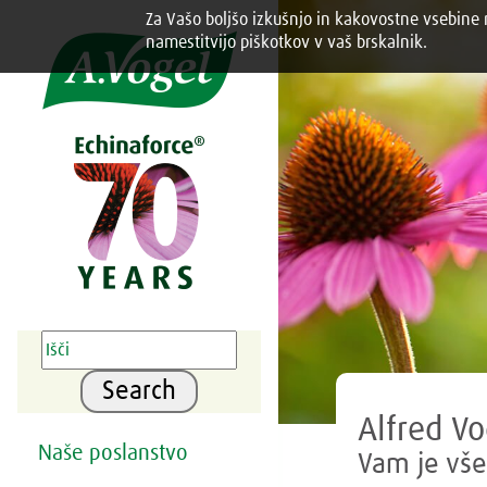
Za Vašo boljšo izkušnjo in kakovostne vsebine n
Share this selection

namestitvijo piškotkov v vaš brskalnik.
Search
Alfred Vo
Naše poslanstvo
Vam je vše