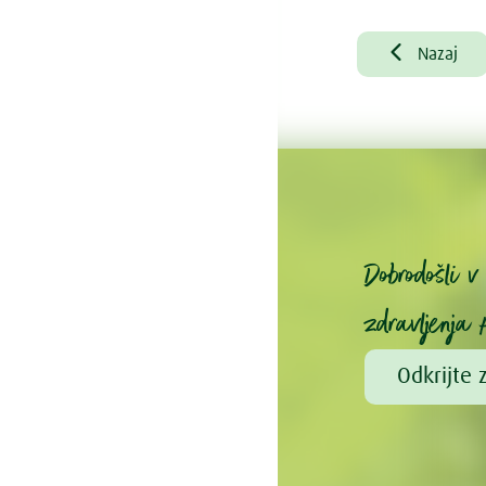

Nazaj
Dobrodošli 
zdravljenja 
Odkrijte 