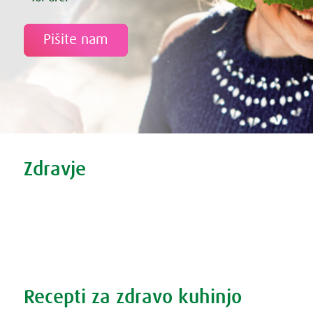
Pišite nam
Tweet
Share this selection
Zdravje
Zdravi nasveti
Vse o prehladu
Povečana prostata?
Težave s spanjem?
Recepti za zdravo kuhinjo