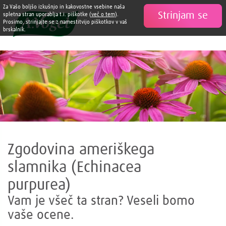
Za Vašo boljšo izkušnjo in kakovostne vsebine naša
Strinjam se

spletna stran uporablja t.i. piškotke (
več o tem
).
Prosimo, strinjajte se z namestitvijo piškotkov v vaš
brskalnik.
Zgodovina ameriškega
slamnika (Echinacea
purpurea)
Vam je všeč ta stran? Veseli bomo
vaše ocene.