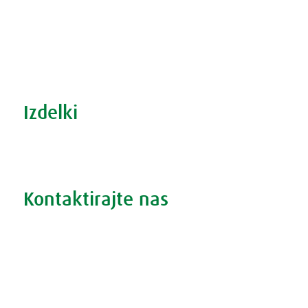
Recepti za zdravo kuhinjo
S prehrano do zdrave prostate
Revma in prehrana
Šport in prehrana
Izdelki
Iskanje po izdelkih
Iskanje po težavah
Kontaktirajte nas
Vprašajte nas
Pokličite 01 524 02 16
Politika zasebnosti
Kodeks ravnanja