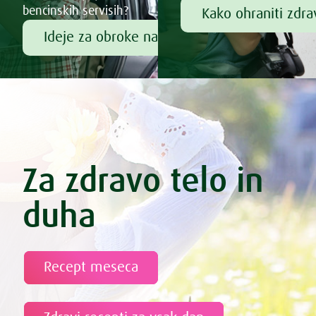
bencinskih servisih?
Kako ohraniti zdr
Ideje za obroke na poti
Za zdravo telo in
duha
Recept meseca