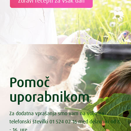
Zdravi recepti za vsak dan
Pomoč
uporabnikom
Za dodatna vprašanja smo vam na voljo na
telefonski številki 01 524 02 16 med delavniki od 8.
- 16. ure.