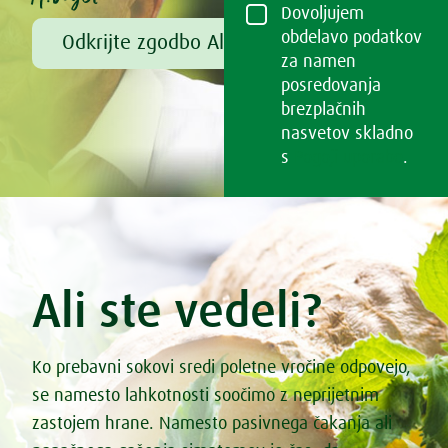
Dovoljujem
obdelavo podatkov
Odkrijte zgodbo Alfreda Vogla
za namen
posredovanja
brezplačnih
nasvetov skladno
s
Pogoji uporabe
.
Ali ste vedeli?
Ko prebavni sokovi sredi poletne vročine odpovejo,
se namesto lahkotnosti soočimo z neprijetnim
zastojem hrane. Namesto pasivnega čakanja ali