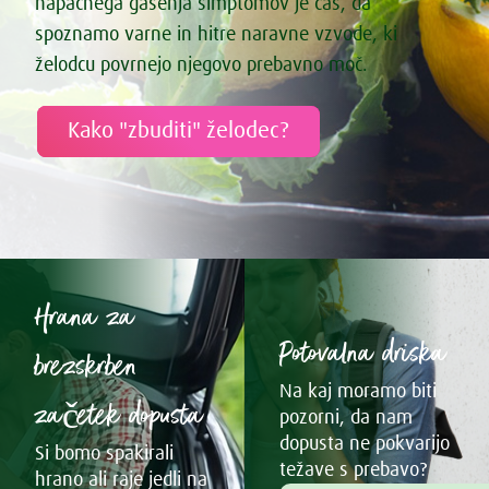
napačnega gašenja simptomov je čas, da
spoznamo varne in hitre naravne vzvode, ki
želodcu povrnejo njegovo prebavno moč.
Kako "zbuditi" želodec?
Hrana za
Potovalna driska
brezskrben
Na kaj moramo biti
začetek dopusta
pozorni, da nam
dopusta ne pokvarijo
Si bomo spakirali
težave s prebavo?
hrano ali raje jedli na