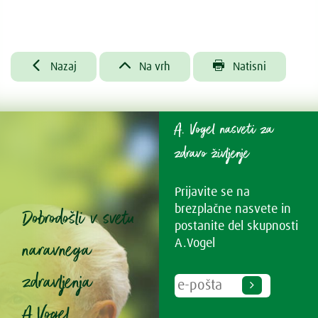



Nazaj
Na vrh
Natisni
A. Vogel nasveti za
zdravo življenje
Prijavite se na
brezplačne nasvete in
Dobrodošli v svetu
postanite del skupnosti
naravnega
A.Vogel
zdravljenja
A.Vogel