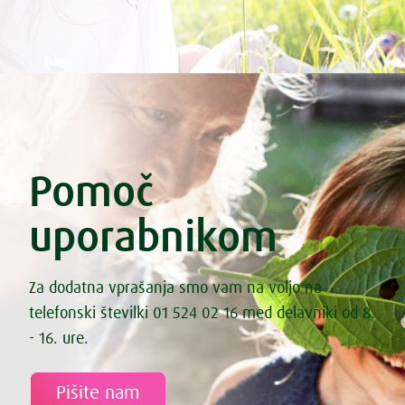
Pomoč
uporabnikom
Za dodatna vprašanja smo vam na voljo na
telefonski številki 01 524 02 16 med delavniki od 8.
- 16. ure.
Pišite nam