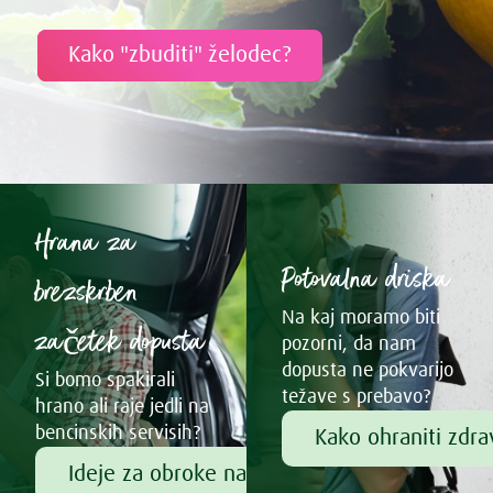
Kako "zbuditi" želodec?
Hrana za
Potovalna driska
brezskrben
Na kaj moramo biti
začetek dopusta
pozorni, da nam
dopusta ne pokvarijo
Si bomo spakirali
težave s prebavo?
hrano ali raje jedli na
bencinskih servisih?
Kako ohraniti zdr
Ideje za obroke na poti