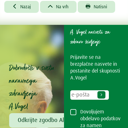



Nazaj
Na vrh
Natisni
A. Vogel nasveti za
zdravo življenje
Prijavite se na
brezplačne nasvete in
Dobrodošli v svetu
postanite del skupnosti
naravnega
A.Vogel
zdravljenja
A.Vogel
Dovoljujem
obdelavo podatkov
Odkrijte zgodbo Alfreda Vogla
za namen