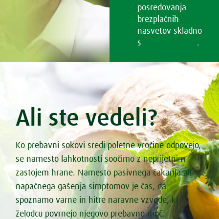
posredovanja
brezplačnih
nasvetov skladno
s
Pogoji uporabe
.
Ali ste vedeli?
Ko prebavni sokovi sredi poletne vročine odpovejo,
se namesto lahkotnosti soočimo z neprijetnim
zastojem hrane. Namesto pasivnega čakanja ali
napačnega gašenja simptomov je čas, da
spoznamo varne in hitre naravne vzvode, ki
želodcu povrnejo njegovo prebavno moč.