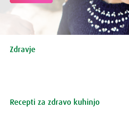
Tweet
Share this selection
Zdravje
Zdravi nasveti
Vse o prehladu
Povečana prostata?
Težave s spanjem?
Recepti za zdravo kuhinjo
Recepti za zdravo kuhinjo
S prehrano do zdrave prostate
Revma in prehrana