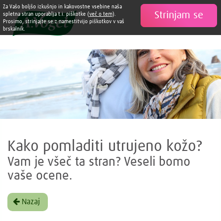
Za Vašo boljšo izkušnjo in kakovostne vsebine naša
Strinjam se

spletna stran uporablja t.i. piškotke (
več o tem
).
Prosimo, strinjajte se z namestitvijo piškotkov v vaš
brskalnik.
Kako pomladiti utrujeno kožo?
Vam je všeč ta stran? Veseli bomo
vaše ocene.
Nazaj