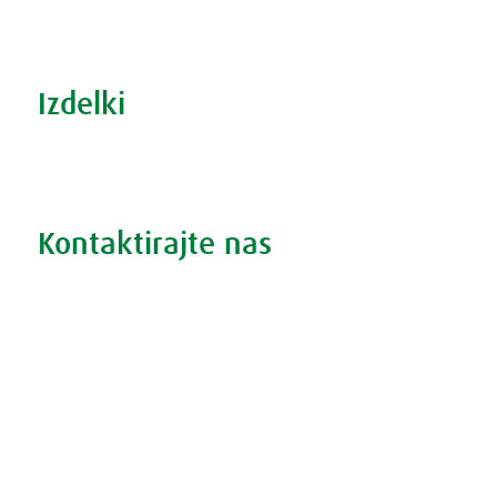
Šport in prehrana
Izdelki
Iskanje po izdelkih
Iskanje po težavah
Kontaktirajte nas
Vprašajte nas
Pokličite 01 524 02 16
Politika zasebnosti
Kodeks ravnanja
O piškotkih