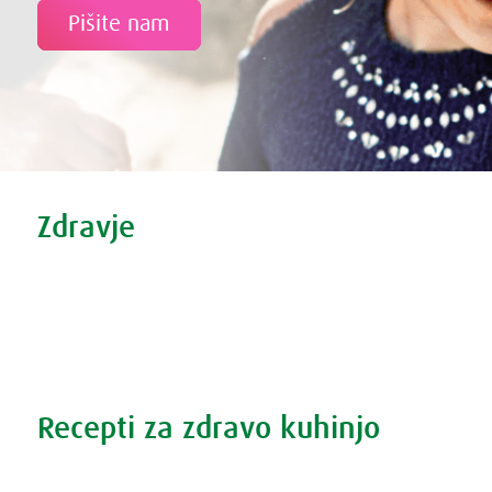
Pišite nam
Tweet
Share this selection
Zdravje
Zdravi nasveti
Vse o prehladu
Povečana prostata?
Težave s spanjem?
Recepti za zdravo kuhinjo
Recepti za zdravo kuhinjo