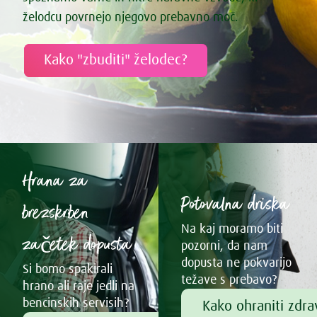
želodcu povrnejo njegovo prebavno moč.
Kako "zbuditi" želodec?
Hrana za
Potovalna driska
brezskrben
Na kaj moramo biti
začetek dopusta
pozorni, da nam
dopusta ne pokvarijo
Si bomo spakirali
težave s prebavo?
hrano ali raje jedli na
bencinskih servisih?
Kako ohraniti zdr