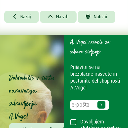



Nazaj
Na vrh
Natisni
A. Vogel nasveti za
zdravo življenje
Prijavite se na
brezplačne nasvete in
Dobrodošli v svetu
postanite del skupnosti
naravnega
A.Vogel
zdravljenja
A.Vogel
Dovoljujem