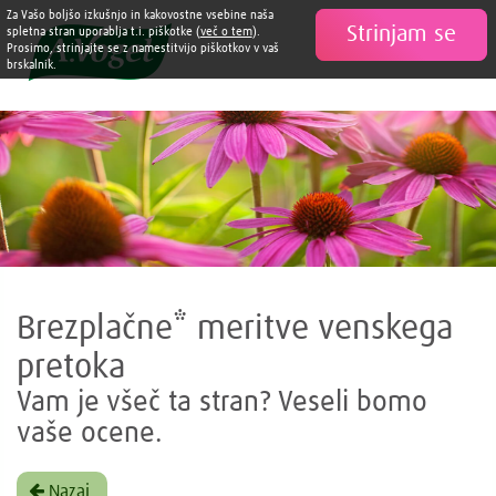
Za Vašo boljšo izkušnjo in kakovostne vsebine naša
Strinjam se

spletna stran uporablja t.i. piškotke (
več o tem
).
Prosimo, strinjajte se z namestitvijo piškotkov v vaš
brskalnik.
Brezplačne* meritve venskega
pretoka
Vam je všeč ta stran? Veseli bomo
vaše ocene.
Nazaj