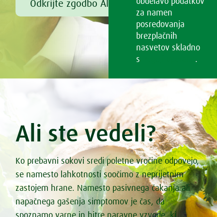
obdelavo podatkov
Odkrijte zgodbo Alfreda Vogla
za namen
posredovanja
brezplačnih
nasvetov skladno
s
Pogoji uporabe
.
Ali ste vedeli?
Ko prebavni sokovi sredi poletne vročine odpovejo,
se namesto lahkotnosti soočimo z neprijetnim
zastojem hrane. Namesto pasivnega čakanja ali
napačnega gašenja simptomov je čas, da
spoznamo varne in hitre naravne vzvode, ki