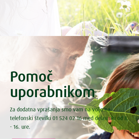
Pomoč
uporabnikom
Za dodatna vprašanja smo vam na voljo na
telefonski številki 01 524 02 16 med delavniki od 8.
- 16. ure.