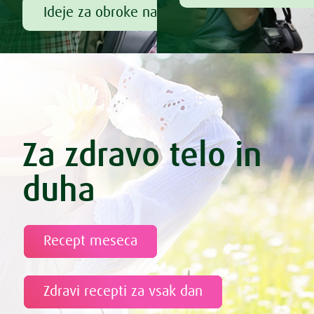
Ideje za obroke na poti
Za zdravo telo in
duha
Recept meseca
Zdravi recepti za vsak dan