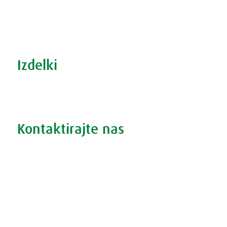
S prehrano do zdrave prostate
Revma in prehrana
Šport in prehrana
Izdelki
Iskanje po izdelkih
Iskanje po težavah
Kontaktirajte nas
Vprašajte nas
Pokličite 01 524 02 16
Politika zasebnosti
Kodeks ravnanja
O piškotkih